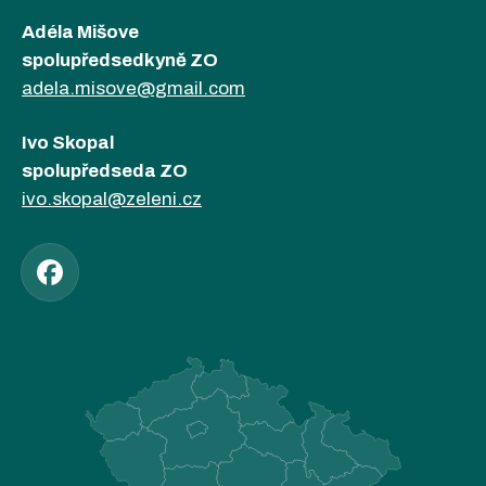
Adéla Mišove
spolupředsedkyně ZO
adela.misove@gmail.com
Ivo Skopal
spolupředseda ZO
ivo.skopal@zeleni.cz