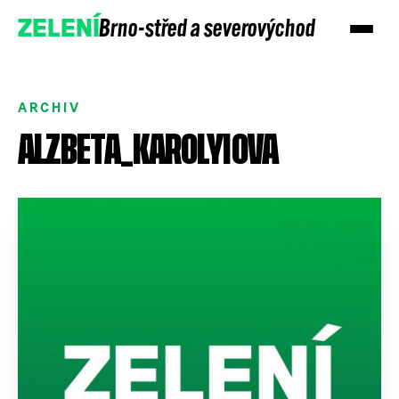
Brno-střed a severovýchod
ZELENÍ
ARCHIV
ALZBETA_KAROLYIOVA
Přidejte se
Podpořte nás