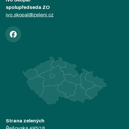
spolupředseda ZO
ivo.skopal@zeleni.cz
Strana zelených
Řešovská 495/18