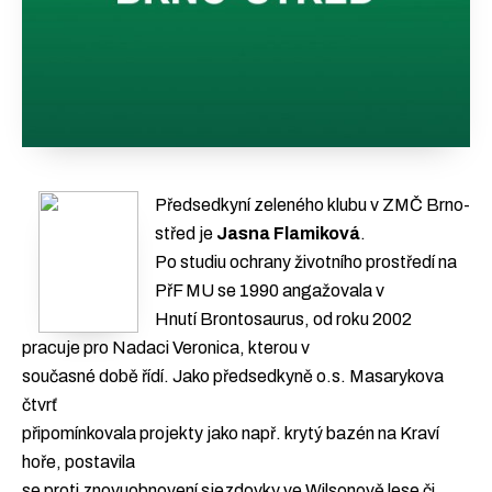
Př
edsedkyní zeleného klubu v ZMČ Brno-
střed je
Jasna Flamiková
.
Po studiu ochrany životního prostředí na
PřF MU se 1990 angažovala v
Hnutí Brontosaurus, od roku 2002
pracuje pro Nadaci Veronica, kterou v
současné době řídí. Jako předsedkyně o.s. Masarykova
čtvrť
připomínkovala projekty jako např. krytý bazén na Kraví
hoře, postavila
se proti znovuobnovení sjezdovky ve Wilsonově lese či