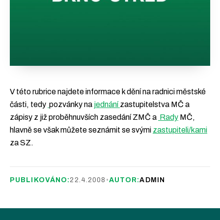
V této rubrice najdete informace k dění na radnici městské
části, tedy
pozvánky na
jednání
zastupitelstva MČ a
zápisy z již proběhnuvších zasedání ZMČ a
Rady
MČ,
hlavně se však můžete seznámit se svými
zastupiteli/kami
za SZ.
PUBLIKOVÁNO:
22.4.2008
•
AUTOR:
ADMIN