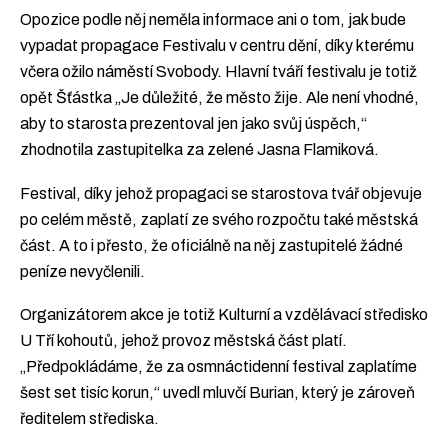
Opozice podle něj neměla informace ani o tom, jak bude
vypadat propagace Festivalu v centru dění, díky kterému
včera ožilo náměstí Svobody. Hlavní tváří festivalu je totiž
opět Šťástka „Je důležité, že město žije. Ale není vhodné,
aby to starosta prezentoval jen jako svůj úspěch,“
zhodnotila zastupitelka za zelené Jasna Flamiková.
Festival, díky jehož propagaci se starostova tvář objevuje
po celém městě, zaplatí ze svého rozpočtu také městská
část. A to i přesto, že oficiálně na něj zastupitelé žádné
peníze nevyčlenili.
Organizátorem akce je totiž Kulturní a vzdělávací středisko
U Tří kohoutů, jehož provoz městská část platí.
„Předpokládáme, že za osmnáctidenní festival zaplatíme
šest set tisíc korun,“ uvedl mluvčí Burian, který je zároveň
ředitelem střediska.