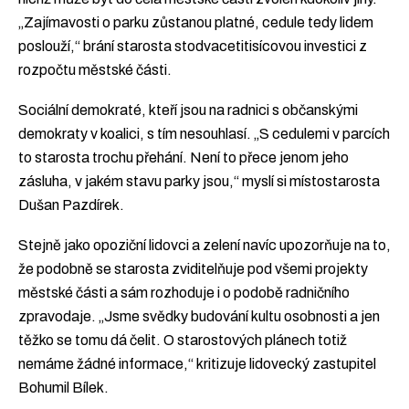
„Zajímavosti o parku zůstanou platné, cedule tedy lidem
poslouží,“ brání starosta stodvacetitisícovou investici z
rozpočtu městské části.
Sociální demokraté, kteří jsou na radnici s občanskými
demokraty v koalici, s tím nesouhlasí. „S cedulemi v parcích
to starosta trochu přehání. Není to přece jenom jeho
zásluha, v jakém stavu parky jsou,“ myslí si místostarosta
Dušan Pazdírek.
Stejně jako opoziční lidovci a zelení navíc upozorňuje na to,
že podobně se starosta zviditelňuje pod všemi projekty
městské části a sám rozhoduje i o podobě radničního
zpravodaje. „Jsme svědky budování kultu osobnosti a jen
těžko se tomu dá čelit. O starostových plánech totiž
nemáme žádné informace,“ kritizuje lidovecký zastupitel
Bohumil Bílek.