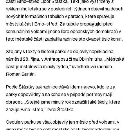
části Brno–střed Libor Šťástka. Text jako vystřižený z
reklamního letáku se v posledních týdnech objevil na deseti
nových informačních tabulích v parcích, které spravuje
městská část Brno–střed. Za tabule propagující před
komunálními volbami jméno lídra občanských demokratů v
této městské části zaplatila radnice sto dvacet tisíc korun.
Stojany s texty o historii parků se objevily například na
náměstí 28. října, v Anthroposu či na Obilním trhu. „Městská
část je instalovala minulý týden,“ uvedl mluvčí radnice
Roman Burián.
Podle Šťástky tak radnice dává lidem najevo, kdo je za
parky odpovědný a na koho se v případě potřeby mají
obracet. „Stejně jsme minulý rok označili také školy, které
zřizuje Brno–střed,“ tvrdí Šťástka.
Cedule v parku se však objevily jen měsíc před volbami, v
nichž může být do čela městské části zvolen kdokoliv jiný.