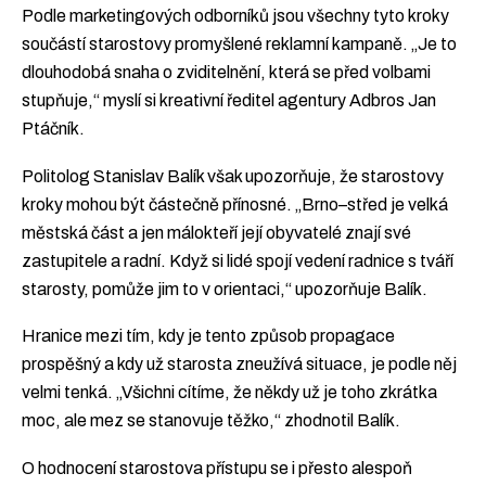
Podle marketingových odborníků jsou všechny tyto kroky
součástí starostovy promyšlené reklamní kampaně. „Je to
dlouhodobá snaha o zviditelnění, která se před volbami
stupňuje,“ myslí si kreativní ředitel agentury Adbros Jan
Ptáčník.
Politolog Stanislav Balík však upozorňuje, že starostovy
kroky mohou být částečně přínosné. „Brno–střed je velká
městská část a jen málokteří její obyvatelé znají své
zastupitele a radní. Když si lidé spojí vedení radnice s tváří
starosty, pomůže jim to v orientaci,“ upozorňuje Balík.
Hranice mezi tím, kdy je tento způsob propagace
prospěšný a kdy už starosta zneužívá situace, je podle něj
velmi tenká. „Všichni cítíme, že někdy už je toho zkrátka
moc, ale mez se stanovuje těžko,“ zhodnotil Balík.
O hodnocení starostova přístupu se i přesto alespoň