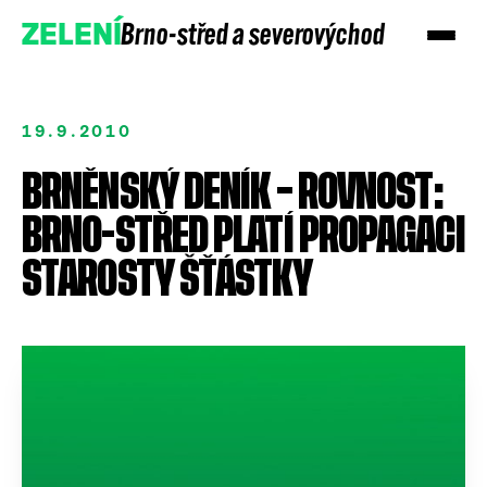
Brno-střed a severovýchod
ZELENÍ
19.9.2010
BRNĚNSKÝ DENÍK – ROVNOST:
BRNO-STŘED PLATÍ PROPAGACI
STAROSTY ŠŤÁSTKY
Přidejte se
Podpořte nás