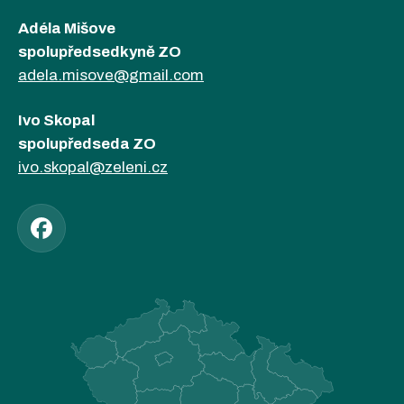
Adéla Mišove
spolupředsedkyně ZO
adela.misove@gmail.com
Ivo Skopal
spolupředseda ZO
ivo.skopal@zeleni.cz