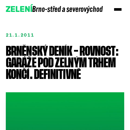
Brno-střed a severovýchod
ZELENÍ
21.1.2011
BRNĚNSKÝ DENÍK – ROVNOST:
GARÁŽE POD ZELNÝM TRHEM
KONČÍ. DEFINITIVNĚ
Přidejte se
Podpořte nás