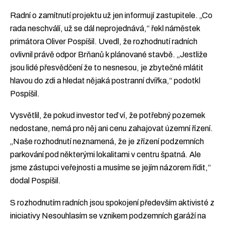
Radní o zamítnutí projektu už jen informují zastupitele. „Co
rada neschválí, už se dál neprojednává,“ řekl náměstek
primátora Oliver Pospíšil. Uvedl, že rozhodnutí radních
ovlivnil právě odpor Brňanů k plánované stavbě. „Jestliže
jsou lidé přesvědčení že to nesnesou, je zbytečné mlátit
hlavou do zdi a hledat nějaká postranní dvířka,“ podotkl
Pospíšil.
Vysvětlil, že pokud investor teď ví, že potřebný pozemek
nedostane, nemá pro něj ani cenu zahajovat územní řízení.
„Naše rozhodnutí neznamená, že je zřízení podzemních
parkování pod některými lokalitami v centru špatná. Ale
jsme zástupci veřejnosti a musíme se jejím názorem řídit,“
dodal Pospíšil.
S rozhodnutím radních jsou spokojení především aktivisté z
iniciativy Nesouhlasím se vznikem podzemních garáží na