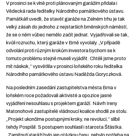
V prosinci se k vlně proti plánovaným garážím přidala i
Vědecká rada ředitelky Národního památkového ústavu.
Památkáři uvedli, že stavět garáže na Zelném trhu je tak
velký zásah do jednoho z nejstarších brněnských náměstí,
že se o něm vůbec nemělo začít jednat. Vyjadřovali se tak,
kvůli rozruchu, který garáže v Brně vyvolaly. „V případě
odvolání proti různým krokům investora bychom se k
tomuto problému stejně museli vyjádřit. Chtěli jsme proto
mít náskok,“ vysvětlila v prosinci loňského roku ředitelka
Národního památkového ústavu Naděžda Goryczková.
Na posledním zasedání zastupitelstva města Brna v
loňském roce požadovali aktivisté a opozice jasné
vyjádření nesouhlasu s projektem garáží. Návrh Ireny
Matonohové zastupitelé vládnoucí koalice shodili ze stolu.
„Projekt ukončíme postupnými kroky, ne revolucí,“ slíbil
tehdy Pospíšil. S postupem souhlasil i starosta Šťástka.
„Zamítnutí garáží bylo jen otázkou času, nebylo potřeba na