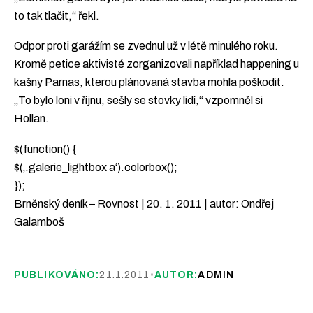
to tak tlačit,“ řekl.
Odpor proti garážím se zvednul už v létě minulého roku.
Kromě petice aktivisté zorganizovali například happening u
kašny Parnas, kterou plánovaná stavba mohla poškodit.
„To bylo loni v říjnu, sešly se stovky lidí,“ vzpomněl si
Hollan.
$(function() {
$(‚.galerie_lightbox a‘).colorbox();
});
Brněnský deník – Rovnost | 20. 1. 2011 | autor: Ondřej
Galamboš
PUBLIKOVÁNO:
21.1.2011
•
AUTOR:
ADMIN