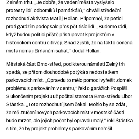
Zelném trhu. „Je dobře, že vedení města vyslyšelo
protesty lidí, odborníků i památkářů,“ chválil středeční
rozhodnutí aktivista Matěj Hollan. Připomněl, že petici
proti garážím podepsalo přes pět tisíc lidí. „Budeme rádi,
když budou politici příště přistupovat k projektům v
historickém centru citlivěji. Snad zjistili, že na takto ceněná
místa nemají Brňanům sahat,“ dodal Hollan.
Městská část Brno-střed, pod kterou náměstí Zelný trh
spadá, se přitom dlouhodobě potýká s nedostatkem
parkovacích míst. „Opravdu to mělo pomoci vyřešit zlomek
problému s parkováním v centru,“ řekl o garážích Pospíšil.
S ukončením projektu už počítal starosta Brna-středu Libor
Šťástka. „Toto rozhodnutí jsem čekal. Mohlo by se zdát,
že mě zrušení nových parkovacích míst v městské části
bude mrzet, ale jejich počet byl opravdu malý,“ řekl Šťástka
s tím, že by projekt problémy s parkováním neřešil.