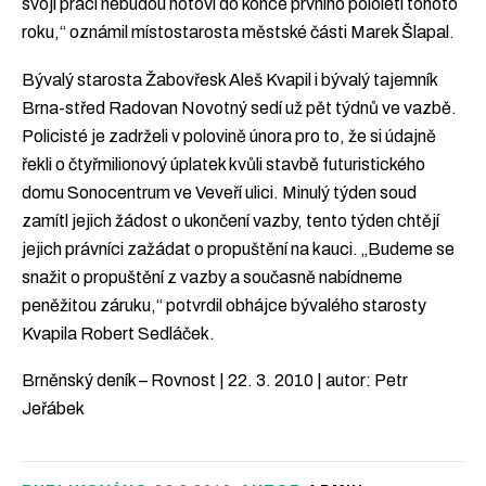
svoji prací nebudou hotovi do konce prvního pololetí tohoto
roku,“ oznámil místostarosta městské části Marek Šlapal.
Bývalý starosta Žabovřesk Aleš Kvapil i bývalý tajemník
Brna-střed Radovan Novotný sedí už pět týdnů ve vazbě.
Policisté je zadrželi v polovině února pro to, že si údajně
řekli o čtyřmilionový úplatek kvůli stavbě futuristického
domu Sonocentrum ve Veveří ulici. Minulý týden soud
zamítl jejich žádost o ukončení vazby, tento týden chtějí
jejich právníci zažádat o propuštění na kauci. „Budeme se
snažit o propuštění z vazby a současně nabídneme
peněžitou záruku,“ potvrdil obhájce bývalého starosty
Kvapila Robert Sedláček.
Brněnský deník – Rovnost | 22. 3. 2010 | autor: Petr
Jeřábek