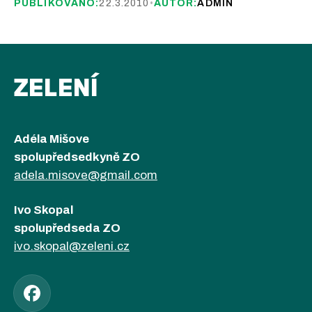
PUBLIKOVÁNO:
22.3.2010
•
AUTOR:
ADMIN
ZELENÍ
Adéla Mišove
spolupředsedkyně ZO
adela.misove@gmail.com
Ivo Skopal
spolupředseda ZO
ivo.skopal@zeleni.cz