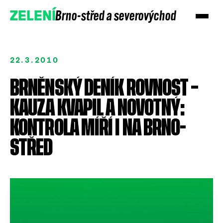
Brno-střed a severovýchod
ZELENÍ
22.3.2010
BRNĚNSKÝ DENÍK ROVNOST –
KAUZA KVAPIL A NOVOTNÝ:
KONTROLA MÍŘÍ I NA BRNO-
STŘED
Přidejte se
Podpořte nás