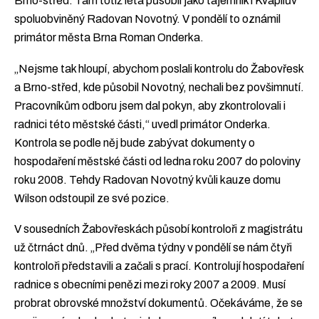
Brno-střed. Tam totiž léta působil jako tajemník i Kvapilův
spoluobviněný Radovan Novotný. V pondělí to oznámil
primátor města Brna Roman Onderka.
„Nejsme tak hloupí, abychom poslali kontrolu do Žabovřesk
a Brno-střed, kde působil Novotný, nechali bez povšimnutí.
Pracovníkům odboru jsem dal pokyn, aby zkontrolovali i
radnici této městské části,“ uvedl primátor Onderka.
Kontrola se podle něj bude zabývat dokumenty o
hospodaření městské části od ledna roku 2007 do poloviny
roku 2008. Tehdy Radovan Novotný kvůli kauze domu
Wilson odstoupil ze své pozice.
V sousedních Žabovřeskách působí kontroloři z magistrátu
už čtrnáct dnů. „Před dvěma týdny v pondělí se nám čtyři
kontroloři představili a začali s prací. Kontrolují hospodaření
radnice s obecními penězi mezi roky 2007 a 2009. Musí
probrat obrovské množství dokumentů. Očekáváme, že se