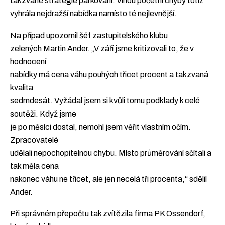
takzvané strategie parkování. Vinou početní chyby totiž
vyhrála nejdražší nabídka namísto té nejlevnější.
Na případ upozornil šéf zastupitelského klubu
zelených Martin Ander. „V září jsme kritizovali to, že v
hodnocení
nabídky má cena váhu pouhých třicet procent a takzvaná
kvalita
sedmdesát. Vyžádal jsem si kvůli tomu podklady k celé
soutěži. Když jsme
je po měsíci dostal, nemohl jsem věřit vlastním očím.
Zpracovatelé
udělali nepochopitelnou chybu. Místo průměrování sčítali a
tak měla cena
nakonec váhu ne třicet, ale jen necelá tři procenta,“ sdělil
Ander.
Při správném přepočtu tak zvítězila firma PK Ossendorf,