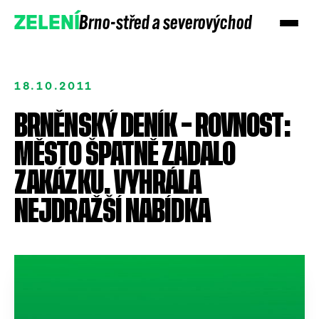
Brno-střed a severovýchod
ZELENÍ
18.10.2011
BRNĚNSKÝ DENÍK – ROVNOST:
MĚSTO ŠPATNĚ ZADALO
ZAKÁZKU. VYHRÁLA
NEJDRAŽŠÍ NABÍDKA
Přidejte se
Podpořte nás