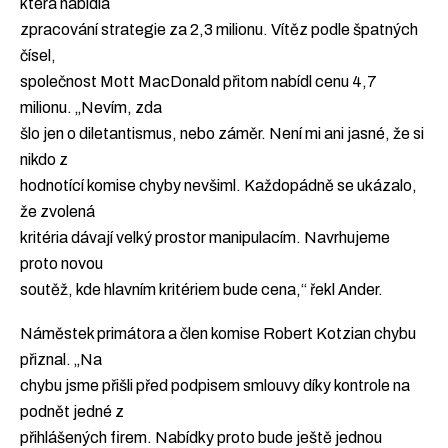
která nabídla
zpracování strategie za 2,3 milionu. Vítěz podle špatných
čísel,
společnost Mott MacDonald přitom nabídl cenu 4,7
milionu. „Nevím, zda
šlo jen o diletantismus, nebo záměr. Není mi ani jasné, že si
nikdo z
hodnotící komise chyby nevšiml. Každopádně se ukázalo,
že zvolená
kritéria dávají velký prostor manipulacím. Navrhujeme
proto novou
soutěž, kde hlavním kritériem bude cena,“ řekl Ander.
Náměstek primátora a člen komise Robert Kotzian chybu
přiznal. „Na
chybu jsme přišli před podpisem smlouvy díky kontrole na
podnět jedné z
přihlášených firem. Nabídky proto bude ještě jednou