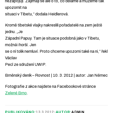
nezapojují. Zajímají se ale o to, co děláme a můžeme tak
upozornit na
situaci v Tibetu,“ dodala Heidlerová.
Kromě tibetské vlajky nakreslili pořadatelé na zem ještě
jednu. „Je
Západní Papuy. Tam je situace podobná jako v Tibetu,
možná i horší. Jen
se o ní tolik nemluví. Proto chceme upozorni také na ni,“ řekl
Václav
Pecl ze sdružení UWIP.
Brněnský deník – Rovnost | 10. 3. 2012 | autor: Jan Němec
Fotografie z akce najdete na Facebookové stránce
Zelené Brno
.
PUBLIKOVÁNO:
13.3.2012
•
AUTOR:
ADMIN