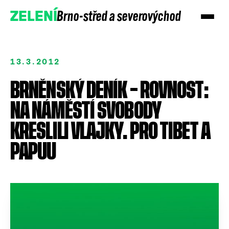
Brno-střed a severovýchod
ZELENÍ
13.3.2012
BRNĚNSKÝ DENÍK – ROVNOST:
NA NÁMĚSTÍ SVOBODY
KRESLILI VLAJKY. PRO TIBET A
PAPUU
Přidejte se
Podpořte nás