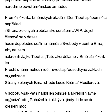
připoměli třiapadesáté výročí potlačení tibetského
národního povstání čínskou armádou.
Kromě několika brněnských úřadů si Den Tibetu připomněla
například
i Strana zelených a občanské sdružení UWIP. Jejich
členové se v deset
hodin dopoledne sešli na náměstí Svobody v centru Brna,
aby na zem
nakreslili vlajku Tibetu. „Tuto akci děláme v Brně už několik
let.
Kreslit s námi mohou i lidé,“ uvedla předsedkyně základní
organizace
Strany zelených Brna-středu Lucie Krčmař Heidlerová.
V sobotu však většina lidí jen přihlížela a kreslili hlavně
organizátoři. „Bohužel to tak bývá i jindy. Lidé se do
kreslení moc