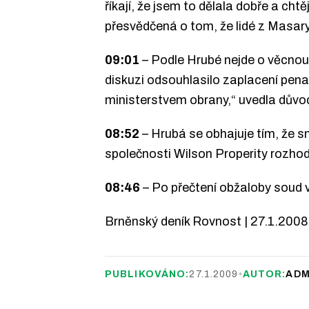
říkají, že jsem to dělala dobře a c
přesvědčená o tom, že lidé z Masary
09:01
– Podle Hrubé nejde o věcnou 
diskuzi odsouhlasilo zaplacení penal
ministerstvem obrany,“ uvedla důvo
08:52
– Hrubá se obhajuje tím, že 
společnosti Wilson Properity rozhod
08:46
– Po přečtení obžaloby soud 
Brněnský deník Rovnost | 27.1.2008 
PUBLIKOVÁNO:
27.1.2009
•
AUTOR:
ADM