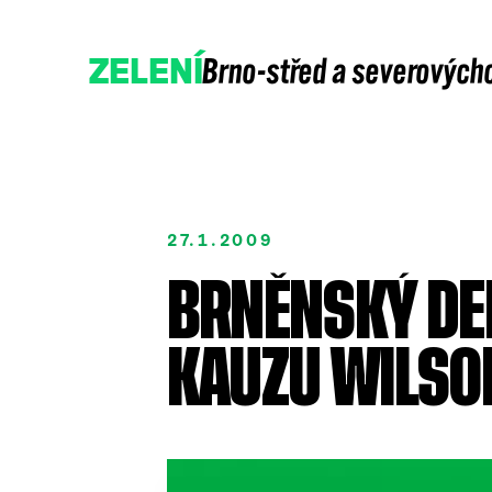
Brno-střed a severových
ZELENÍ
27.1.2009
BRNĚNSKÝ DEN
Přidejte se
Podpořte nás
KAUZU WILSON