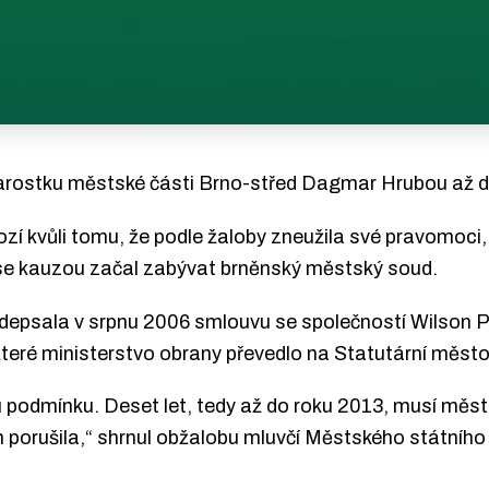
arostku městské části Brno-střed Dagmar Hrubou až de
ozí kvůli tomu, že podle žaloby zneužila své pravomoci
e kauzou začal zabývat brněnský městský soud.
depsala v srpnu 2006 smlouvu se společností Wilson P
eré ministerstvo obrany převedlo na Statutární město
nu podmínku. Deset let, tedy až do roku 2013, musí mě
porušila,“ shrnul obžalobu mluvčí Městského státního z