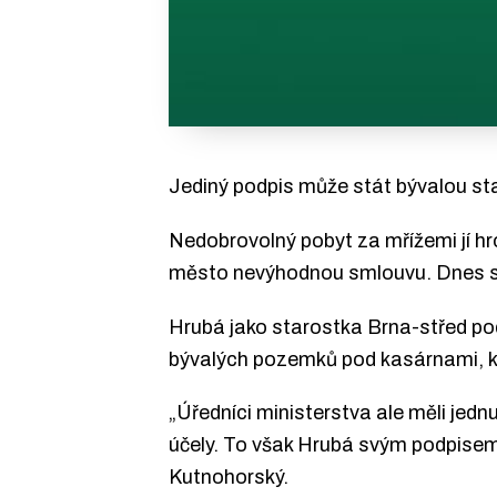
Jediný podpis může stát bývalou st
Nedobrovolný pobyt za mřížemi jí hr
město nevýhodnou smlouvu. Dnes s
Hrubá jako starostka Brna-střed po
bývalých pozemků pod kasárnami, kt
„Úředníci ministerstva ale měli jed
účely. To však Hrubá svým podpisem 
Kutnohorský.