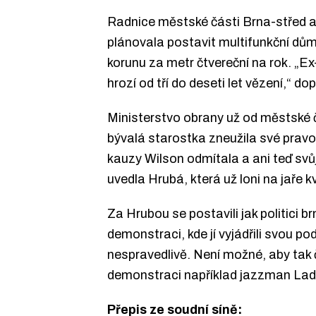
Radnice městské části Brna-střed a
plánovala postavit multifunkční dů
korunu za metr čtvereční na rok. „Ex-
hrozí od tří do deseti let vězení,“ do
Ministerstvo obrany už od městské č
bývalá starostka zneužila své pravo
kauzy Wilson odmítala a ani teď svůj
uvedla Hrubá, která už loni na jaře 
Za Hrubou se postavili jak politici 
demonstraci, kde jí vyjádřili svou p
nespravedlivě. Není možné, aby tak č
demonstraci například jazzman Ladi
Přepis ze soudní síně: