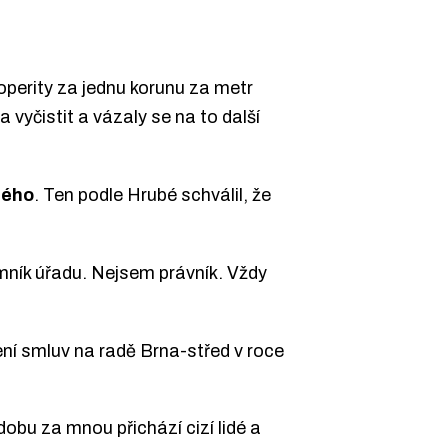
perity za jednu korunu za metr
vyčistit a vázaly se na to další
ného
. Ten podle Hrubé schválil, že
jemník úřadu. Nejsem právník. Vždy
ní smluv na radě Brna-střed v roce
bu za mnou přichází cizí lidé a