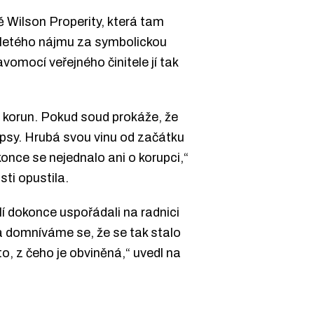
 Wilson Properity, která tam
iletého nájmu za symbolickou
vomocí veřejného činitele jí tak
ů korun. Pokud soud prokáže, že
apsy. Hrubá svou vinu od začátku
konce se nejednalo ani o korupci,“
sti opustila.
lí dokonce uspořádali na radnici
i a domníváme se, že se tak stalo
o, z čeho je obviněná,“ uvedl na