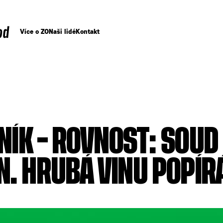
od
Více o ZO
Naši lidé
Kontakt
ÍK – ROVNOST: SOUD
. HRUBÁ VINU POPÍR