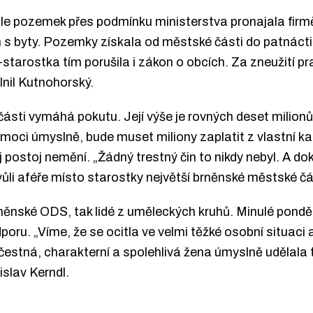
le pozemek přes podmínku ministerstva pronajala firmě
m s byty. Pozemky získala od městské části do patnáct
starostka tím porušila i zákon o obcích. Za zneužití pra
plnil Kutnohorský.
ásti vymáhá pokutu. Její výše je rovných deset milion
moci úmyslně, bude muset miliony zaplatit z vlastní k
 postoj nemění. „Žádný trestný čin to nikdy nebyl. A do
kvůli aféře místo starostky největší brněnské městské čá
brněnské ODS, tak lidé z uměleckých kruhů. Minulé pondě
odporu. „Víme, že se ocitla ve velmi těžké osobní situac
estná, charakterní a spolehlivá žena úmyslně udělala t
slav Kerndl.