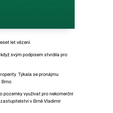
set let vězení.
, když svým podpisem stvrdila pro
roperity. Týkala se pronájmu
 Brno.
sto pozemky využívat pro nekomerční
astupitelství v Brně Vladimír