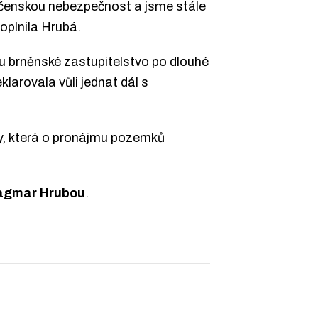
lečenskou nebezpečnost a jsme stále
oplnila Hrubá.
ku brněnské zastupitelstvo po dlouhé
larovala vůli jednat dál s
dy, která o pronájmu pozemků
agmar Hrubou
.