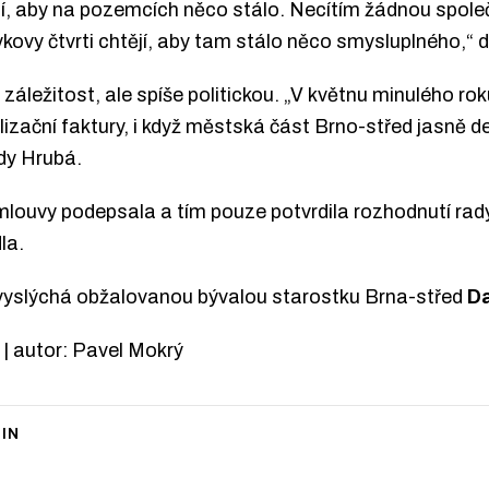
htějí, aby na pozemcích něco stálo. Necítím žádnou spo
kovy čtvrti chtějí, aby tam stálo něco smysluplného,“ d
záležitost, ale spíše politickou. „V květnu minulého ro
izační faktury, i když městská část Brno-střed jasně dek
dy Hrubá.
smlouvy podepsala a tím pouze potvrdila rozhodnutí ra
la.
vyslýchá obžalovanou bývalou starostku Brna-střed
D
| autor: Pavel Mokrý
IN