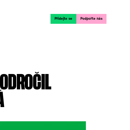
Přidejte se
Podpořte nás
 ODROČIL
Á