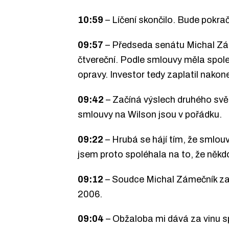
10:59
– Líčení skončilo. Bude pokra
09:57
– Předseda senátu Michal Zám
čtvereční. Podle smlouvy měla spole
opravy. Investor tedy zaplatil nakon
09:42
– Začíná výslech druhého sv
smlouvy na Wilson jsou v pořádku.
09:22
– Hrubá se hájí tím, že smlouv
jsem proto spoléhala na to, že někdo
09:12
– Soudce Michal Zámečník zač
2006.
09:04
– Obžaloba mi dává za vinu s