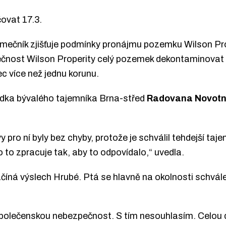
čovat 17.3.
ečník zjišťuje podmínky pronájmu pozemku Wilson Pro
čnost Wilson Properity celý pozemek dekontaminovat a 
ec více než jednu korunu.
ědka bývalého tajemníka Brna-střed
Radovana Novot
y pro ní byly bez chyby, protože je schválil tehdejší ta
 to zpracuje tak, aby to odpovídalo,“ uvedla.
íná výslech Hrubé. Ptá se hlavně na okolnosti schvále
polečenskou nebezpečnost. S tím nesouhlasím. Celou do