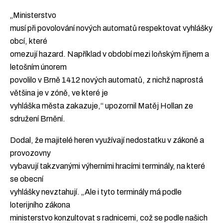
„Ministerstvo
musí při povolování nových automatů respektovat vyhlášky
obcí, které
omezují hazard. Například v období mezi loňským říjnem a
letošním únorem
povolilo v Brně 1412 nových automatů, z nichž naprostá
většina je v zóně, ve které je
vyhláška města zakazuje,“ upozornil Matěj Hollan ze
sdružení Brnění.
Dodal, že majitelé heren využívají nedostatku v zákoně a
provozovny
vybavují takzvanými výherními hracími terminály, na které
se obecní
vyhlášky nevztahují. „Ale i tyto terminály má podle
loterijního zákona
ministerstvo konzultovat s radnicemi, což se podle našich