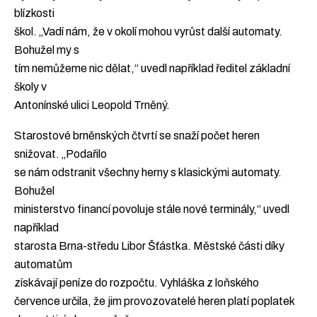
blízkosti
škol. „Vadí nám, že v okolí mohou vyrůst další automaty.
Bohužel my s
tím nemůžeme nic dělat,“ uvedl například ředitel základní
školy v
Antonínské ulici Leopold Trněný.
Starostové brněnských čtvrtí se snaží počet heren
snižovat. „Podařilo
se nám odstranit všechny herny s klasickými automaty.
Bohužel
ministerstvo financí povoluje stále nové terminály,“ uvedl
například
starosta Brna-středu Libor Šťástka. Městské části díky
automatům
získávají peníze do rozpočtu. Vyhláška z loňského
července určila, že jim provozovatelé heren platí poplatek