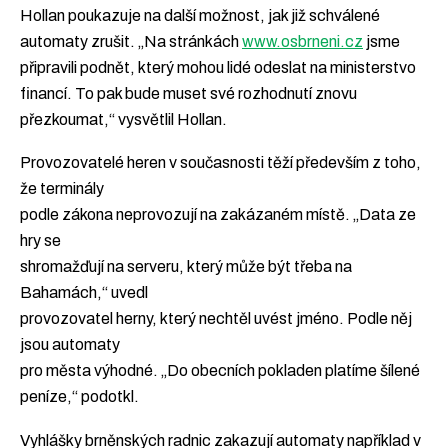
Hollan poukazuje na další možnost, jak již schválené
automaty zrušit. „Na stránkách
www.osbrneni.cz
jsme
připravili podnět, který mohou lidé odeslat na ministerstvo
financí. To pak bude muset své rozhodnutí znovu
přezkoumat,“ vysvětlil Hollan.
Provozovatelé heren v současnosti těží především z toho,
že terminály
podle zákona neprovozují na zakázaném místě. „Data ze
hry se
shromažďují na serveru, který může být třeba na
Bahamách,“ uvedl
provozovatel herny, který nechtěl uvést jméno. Podle něj
jsou automaty
pro města výhodné. „Do obecních pokladen platíme šílené
peníze,“ podotkl.
Vyhlášky brněnských radnic zakazují automaty například v