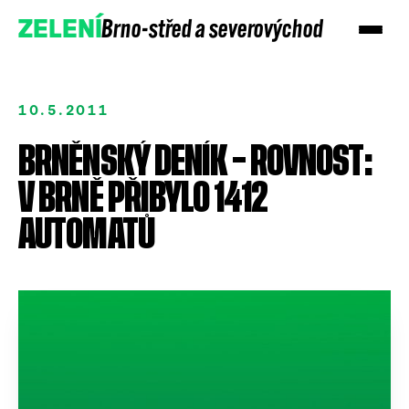
Brno-střed a severovýchod
ZELENÍ
10.5.2011
BRNĚNSKÝ DENÍK – ROVNOST:
V BRNĚ PŘIBYLO 1412
AUTOMATŮ
Přidejte se
Podpořte nás