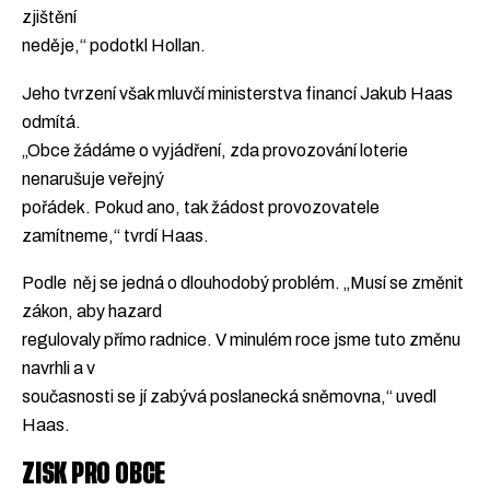
zjištění
neděje,“ podotkl Hollan.
Jeho tvrzení však mluvčí ministerstva financí Jakub Haas
odmítá.
„Obce žádáme o vyjádření, zda provozování loterie
nenarušuje veřejný
pořádek. Pokud ano, tak žádost provozovatele
zamítneme,“ tvrdí Haas.
Podle něj se jedná o dlouhodobý problém. „Musí se změnit
zákon, aby hazard
regulovaly přímo radnice. V minulém roce jsme tuto změnu
navrhli a v
současnosti se jí zabývá poslanecká sněmovna,“ uvedl
Haas.
ZISK PRO OBCE