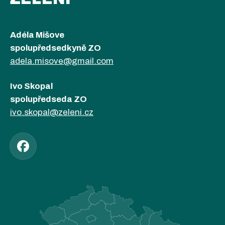
Adéla Mišove
spolupředsedkyně ZO
adela.misove@gmail.com
Ivo Skopal
spolupředseda ZO
ivo.skopal@zeleni.cz