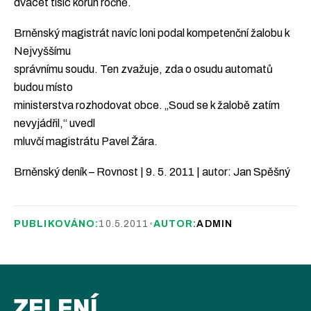
dvacet tisíc korun ročně.
Brněnský magistrát navíc loni podal kompetenční žalobu k
Nejvyššímu
správnímu soudu. Ten zvažuje, zda o osudu automatů
budou místo
ministerstva rozhodovat obce. „Soud se k žalobě zatím
nevyjádřil,“ uvedl
mluvčí magistrátu Pavel Žára.
Brněnský deník – Rovnost | 9. 5. 2011 | autor: Jan Spěšný
PUBLIKOVÁNO:
10.5.2011
•
AUTOR:
ADMIN
ZELENÍ