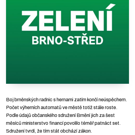
Boj brněnských radnic s hernami zatím končí neúspěchem.
Počet výherních automatů ve městě totiž stále roste.
Podle údajů občanského sdružení Brnění jich za šest
měsíců ministerstvo financí povolilo téměř patnáct set.
Sdružení tvrdí, že tím stát obchází zákon.