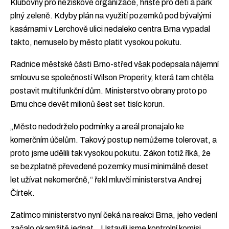
Klubovny pro neziskové organizace, hřiště pro děti a park
plný zeleně. Kdyby plán na využití pozemků pod bývalými
kasárnami v Lerchově ulici nedaleko centra Brna vypadal
takto, nemuselo by město platit vysokou pokutu.
Radnice městské části Brno-střed však podepsala nájemní
smlouvu se společností Wilson Properity, která tam chtěla
postavit multifunkční dům. Ministerstvo obrany proto po
Brnu chce devět milionů šest set tisíc korun.
„Město nedodrželo podmínky a areál pronajalo ke
komerčním účelům. Takový postup nemůžeme tolerovat, a
proto jsme udělili tak vysokou pokutu. Zákon totiž říká, že
se bezplatně převedené pozemky musí minimálně deset
let užívat nekomerčně,“ řekl mluvčí ministerstva Andrej
Čírtek.
Zatímco ministerstvo nyní čeká na reakci Brna, jeho vedení
začalo okamžitě jednat. „Ustavili jsme kontrolní komisi,