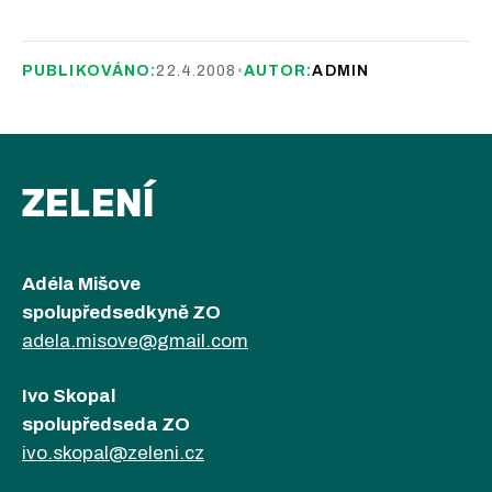
PUBLIKOVÁNO:
22.4.2008
•
AUTOR:
ADMIN
ZELENÍ
Adéla Mišove
spolupředsedkyně ZO
adela.misove@gmail.com
Ivo Skopal
spolupředseda ZO
ivo.skopal@zeleni.cz