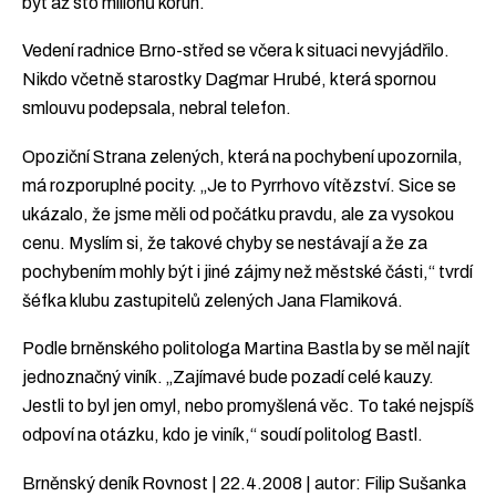
být až sto milionů korun.
Vedení radnice Brno-střed se včera k situaci nevyjádřilo.
Nikdo včetně starostky Dagmar Hrubé, která spornou
smlouvu podepsala, nebral telefon.
Opoziční Strana zelených, která na pochybení upozornila,
má rozporuplné pocity. „Je to Pyrrhovo vítězství. Sice se
ukázalo, že jsme měli od počátku pravdu, ale za vysokou
cenu. Myslím si, že takové chyby se nestávají a že za
pochybením mohly být i jiné zájmy než městské části,“ tvrdí
šéfka klubu zastupitelů zelených Jana Flamiková.
Podle brněnského politologa Martina Bastla by se měl najít
jednoznačný viník. „Zajímavé bude pozadí celé kauzy.
Jestli to byl jen omyl, nebo promyšlená věc. To také nejspíš
odpoví na otázku, kdo je viník,“ soudí politolog Bastl.
Brněnský deník Rovnost | 22.4.2008 | autor: Filip Sušanka