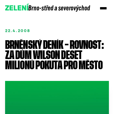
Brno-střed a severovýchod
ZELENÍ
22.4.2008
BRNĚNSKÝ DENÍK – ROVNOST:
ZA DŮM WILSON DESET
MILIONŮ POKUTA PRO MĚSTO
Přidejte se
Podpořte nás