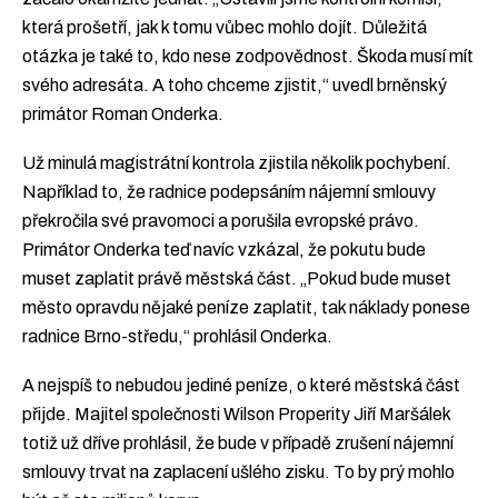
která prošetří, jak k tomu vůbec mohlo dojít. Důležitá
otázka je také to, kdo nese zodpovědnost. Škoda musí mít
svého adresáta. A toho chceme zjistit,“ uvedl brněnský
primátor Roman Onderka.
Už minulá magistrátní kontrola zjistila několik pochybení.
Například to, že radnice podepsáním nájemní smlouvy
překročila své pravomoci a porušila evropské právo.
Primátor Onderka teď navíc vzkázal, že pokutu bude
muset zaplatit právě městská část. „Pokud bude muset
město opravdu nějaké peníze zaplatit, tak náklady ponese
radnice Brno-středu,“ prohlásil Onderka.
A nejspíš to nebudou jediné peníze, o které městská část
přijde. Majitel společnosti Wilson Properity Jiří Maršálek
totiž už dříve prohlásil, že bude v případě zrušení nájemní
smlouvy trvat na zaplacení ušlého zisku. To by prý mohlo