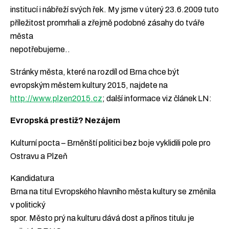
institucí i nábřeží svých řek. My jsme v úterý 23.6.2009 tuto
příležitost promrhali a zřejmě podobné zásahy do tváře
města
nepotřebujeme..
Stránky města, které na rozdíl od Brna chce být
evropským městem kultury 2015, najdete na
http://www.plzen2015.cz
; další informace viz článek LN:
Evropská prestiž? Nezájem
Kulturní pocta – Brněnští politici bez boje vyklidili pole pro
Ostravu a Plzeň
Kandidatura
Brna na titul Evropského hlavního města kultury se změnila
v politický
spor. Město prý na kulturu dává dost a přínos titulu je