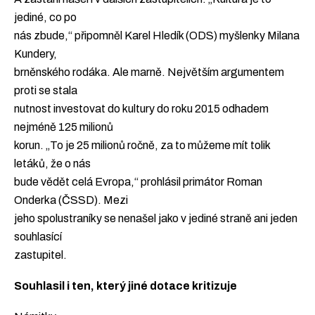
jediné, co po
nás zbude,“ připomněl Karel Hledík (ODS) myšlenky Milana
Kundery,
brněnského rodáka. Ale marně. Největším argumentem
proti se stala
nutnost investovat do kultury do roku 2015 odhadem
nejméně 125 milionů
korun. „To je 25 milionů ročně, za to můžeme mít tolik
letáků, že o nás
bude vědět celá Evropa,“ prohlásil primátor Roman
Onderka (ČSSD). Mezi
jeho spolustraníky se nenašel jako v jediné straně ani jeden
souhlasící
zastupitel.
Souhlasil i ten, který jiné dotace kritizuje