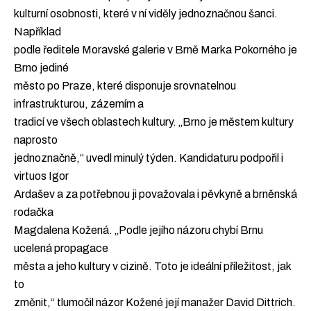
kulturní osobnosti, které v ní viděly jednoznačnou šanci.
Například
podle ředitele Moravské galerie v Brně Marka Pokorného je
Brno jediné
město po Praze, které disponuje srovnatelnou
infrastrukturou, zázemím a
tradicí ve všech oblastech kultury. „Brno je městem kultury
naprosto
jednoznačně,“ uvedl minulý týden. Kandidaturu podpořil i
virtuos Igor
Ardašev a za potřebnou ji považovala i pěvkyně a brněnská
rodačka
Magdalena Kožená. „Podle jejího názoru chybí Brnu
ucelená propagace
města a jeho kultury v cizině. Toto je ideální příležitost, jak
to
změnit,“ tlumočil názor Kožené její manažer David Dittrich.