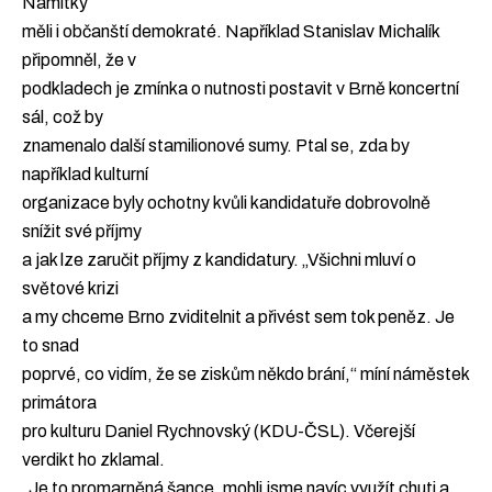
Námitky
měli i občanští demokraté. Například Stanislav Michalík
připomněl, že v
podkladech je zmínka o nutnosti postavit v Brně koncertní
sál, což by
znamenalo další stamilionové sumy. Ptal se, zda by
například kulturní
organizace byly ochotny kvůli kandidatuře dobrovolně
snížit své příjmy
a jak lze zaručit příjmy z kandidatury. „Všichni mluví o
světové krizi
a my chceme Brno zviditelnit a přivést sem tok peněz. Je
to snad
poprvé, co vidím, že se ziskům někdo brání,“ míní náměstek
primátora
pro kulturu Daniel Rychnovský (KDU-ČSL). Včerejší
verdikt ho zklamal.
„Je to promarněná šance, mohli jsme navíc využít chuti a