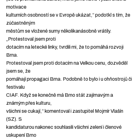
motivace
kulturních osobností se v Evropě ukázat,“ podotkl s tím, že
zúčastněným
městům se vložené sumy několikanásobně vrátily.
„Protestoval jsem proti
dotacím na letecké linky, tvrdili mi, že to pomáhá rozvoji
Brna.
Protestoval jsem proti dotacím na Velkou cenu, dozvěděl
jsem se, že
pomáhají propagaci Brna. Podobně to bylo i u ohňostrojů či
festivalu
CIAF. Když se konečně má Brno stát zajímavým a
známým přes kulturu,
všichni se cukají,“ komentoval i zastupitel Mojmír Vlašín
(SZ). S
kandidaturou nakonec souhlasili všichni zelení i členové
uskupení Brno