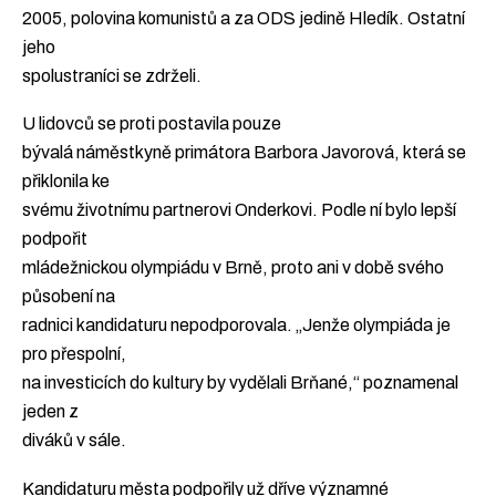
2005, polovina komunistů a za ODS jedině Hledík. Ostatní
jeho
spolustraníci se zdrželi.
U lidovců se proti postavila pouze
bývalá náměstkyně primátora Barbora Javorová, která se
přiklonila ke
svému životnímu partnerovi Onderkovi. Podle ní bylo lepší
podpořit
mládežnickou olympiádu v Brně, proto ani v době svého
působení na
radnici kandidaturu nepodporovala. „Jenže olympiáda je
pro přespolní,
na investicích do kultury by vydělali Brňané,“ poznamenal
jeden z
diváků v sále.
Kandidaturu města podpořily už dříve významné