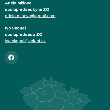
Adéla Mišove
spolupředsedkyně ZO
adela.misove@gmail.com
Ivo Skopal
spolupředseda ZO
ivo.skopal@zeleni.cz