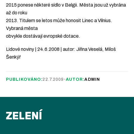
2015 ponese některé sídlo v Belgii. Města jsou už vybrána
až do roku
2013. Titulem se letos může honosit Linec a Vilnius.
Vybraná města
obvykle dostávají evropské dotace.
Lidové noviny | 24.6.2008 | autor: Jiřina Veselá, Miloš
Šenkýř
PUBLIKOVÁNO:
22.7.2009
•
AUTOR:
ADMIN
ZELENÍ