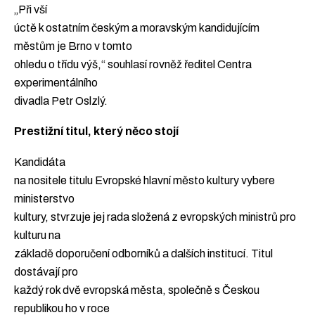
„Při vší
úctě k ostatním českým a moravským kandidujícím
městům je Brno v tomto
ohledu o třídu výš,“ souhlasí rovněž ředitel Centra
experimentálního
divadla Petr Oslzlý.
Prestižní titul, který něco stojí
Kandidáta
na nositele titulu Evropské hlavní město kultury vybere
ministerstvo
kultury, stvrzuje jej rada složená z evropských ministrů pro
kulturu na
základě doporučení odborníků a dalších institucí. Titul
dostávají pro
každý rok dvě evropská města, společně s Českou
republikou ho v roce