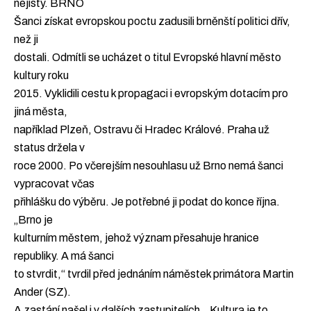
nejistý. BRNO
Šanci získat evropskou poctu zadusili brněnští politici dřív,
než ji
dostali. Odmítli se ucházet o titul Evropské hlavní město
kultury roku
2015. Vyklidili cestu k propagaci i evropským dotacím pro
jiná města,
například Plzeň, Ostravu či Hradec Králové. Praha už
status držela v
roce 2000. Po včerejším nesouhlasu už Brno nemá šanci
vypracovat včas
přihlášku do výběru. Je potřebné ji podat do konce října.
„Brno je
kulturním městem, jehož význam přesahuje hranice
republiky. A má šanci
to stvrdit,“ tvrdil před jednáním náměstek primátora Martin
Ander (SZ).
A zastání našel i v dalších zastupitelích. „Kultura je to