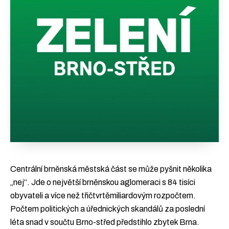
Centrální brněnská městská část se může pyšnit několika
„nej“. Jde o největší brněnskou aglomeraci s 84 tisíci
obyvateli a více než třičtvrtěmiliardovým rozpočtem.
Počtem politických a úřednických skandálů za poslední
léta snad v součtu Brno-střed předstihlo zbytek Brna.