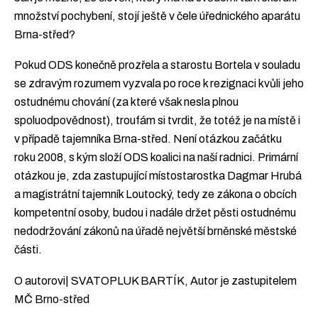
množství pochybení, stojí ještě v čele úřednického aparátu
Brna-střed?
Pokud ODS konečně prozřela a starostu Bortela v souladu
se zdravým rozumem vyzvala po roce k rezignaci kvůli jeho
ostudnému chování (za které však nesla plnou
spoluodpovědnost), troufám si tvrdit, že totéž je na místě i
v případě tajemníka Brna-střed. Není otázkou začátku
roku 2008, s kým složí ODS koalici na naší radnici. Primární
otázkou je, zda zastupující místostarostka Dagmar Hrubá
a magistrátní tajemník Loutocký, tedy ze zákona o obcích
kompetentní osoby, budou i nadále držet pěsti ostudnému
nedodržování zákonů na úřadě největší brněnské městské
části.
O autorovi| SVATOPLUK BARTÍK, Autor je zastupitelem
MČ Brno-střed