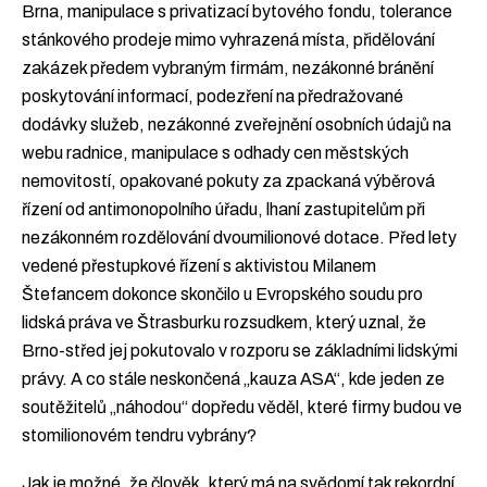
Brna, manipulace s privatizací bytového fondu, tolerance
stánkového prodeje mimo vyhrazená místa, přidělování
zakázek předem vybraným firmám, nezákonné bránění
poskytování informací, podezření na předražované
dodávky služeb, nezákonné zveřejnění osobních údajů na
webu radnice, manipulace s odhady cen městských
nemovitostí, opakované pokuty za zpackaná výběrová
řízení od antimonopolního úřadu, lhaní zastupitelům při
nezákonném rozdělování dvoumilionové dotace. Před lety
vedené přestupkové řízení s aktivistou Milanem
Štefancem dokonce skončilo u Evropského soudu pro
lidská práva ve Štrasburku rozsudkem, který uznal, že
Brno-střed jej pokutovalo v rozporu se základními lidskými
právy. A co stále neskončená „kauza ASA“, kde jeden ze
soutěžitelů „náhodou“ dopředu věděl, které firmy budou ve
stomilionovém tendru vybrány?
Jak je možné, že člověk, který má na svědomí tak rekordní