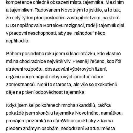
kompetence ohledně obsazení místa tajemníka. Mezi ním
a tajemníkem Radovanem Novotným to jiskřilo, a to tak,
že celý týden před posledním zastupitelstvem, na které
ODS naplánovala Bortelovu rezignaci, raději tajemník dlel
v pracovní neschopnosti, aby se „náhodou“ něco
nepřihodilo.
Během posledního roku jsem si kladl otázku, kdo vlastně
má na chod radnice největší vliv. Přesněji řečeno, kdo řídí
utrácení rozpočtu, obsazování výběrových řízení,
organizaci pronájmů nebytových prostor, nábor
zaměstnanců. Není to starosta, ale vše se exekutivně
děje na právní odpovědnost tajemníka.
Když jsem šel po kořenech mnoha skandálů, takřka
pokaždé jsem skončil u tajemníka Novotného, namátkou:
pronájem pozemků na důmWilson prakticky zdarma
předem známým osobám, nedodržení Statutu města