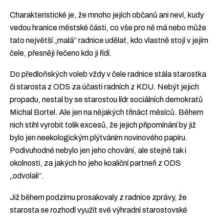
Charakteristické je, že mnoho jejích občanů ani neví, kudy
vedou hranice městské části, co vše pro ně má nebo může
tato největší „malá“ radnice udělat, kdo vlastně stojí v jejím
čele, přesněji řečeno kdo ji řídí.
Do předloňských voleb vždy v čele radnice stála starostka
či starosta z ODS za účasti radních z KDU. Nebýt jejich
propadu, nestal by se starostou lídr sociálních demokratů
Michal Bortel. Ale jen na nějakých třináct měsíců. Během
nich stihl vyrobit tolik excesů, že jejich připomínání by již
bylo jen neekologickým plýtváním novinového papíru.
Podivuhodné nebylo jen jeho chování, ale stejně tak i
okolnosti, za jakých ho jeho koaliční partneři z ODS
„odvolali“.
Již během podzimu prosakovaly z radnice zprávy, že
starosta se rozhodl využít své výhradní starostovské