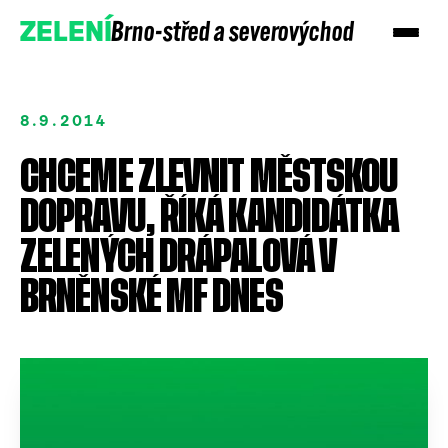
Brno-střed a severovýchod
ZELENÍ
8.9.2014
CHCEME ZLEVNIT MĚSTSKOU
DOPRAVU, ŘÍKÁ KANDIDÁTKA
ZELENÝCH DRÁPALOVÁ V
BRNĚNSKÉ MF DNES
Přidejte se
Podpořte nás