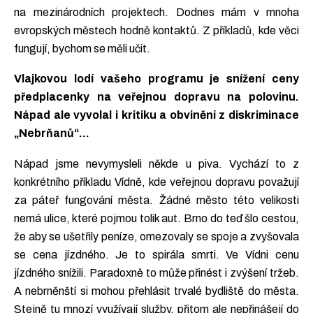
na mezinárodních projektech. Dodnes mám v mnoha
evropských městech hodně kontaktů. Z příkladů, kde věci
fungují, bychom se měli učit.
Vlajkovou lodí vašeho programu je snížení ceny
předplacenky na veřejnou dopravu na polovinu.
Nápad ale vyvolal i kritiku a obvinění z diskriminace
„Nebrňanů“…
Nápad jsme nevymysleli někde u piva. Vychází to z
konkrétního příkladu Vídně, kde veřejnou dopravu považují
za páteř fungování města. Žádné město této velikosti
nemá ulice, které pojmou tolik aut. Brno do teď šlo cestou,
že aby se ušetřily peníze, omezovaly se spoje a zvyšovala
se cena jízdného. Je to spirála smrti. Ve Vídni cenu
jízdného snížili. Paradoxně to může přinést i zvýšení tržeb.
A nebrněnští si mohou přehlásit trvalé bydliště do města.
Stejně tu mnozí využívají služby, přitom ale nepřinášejí do