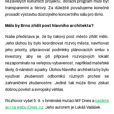
nezávislých kulturních projektů, dotační program musí být
transparentní a férový. Za důležité považujeme konečně
prosadit výstavbu důstojného koncertního sálu pro Brno.
Mělo by Brno zřídit post hlavního architekta?
Naše představa je, že by takový post město zřídit mělo.
Jeho úlohou by bylo koordinovat rozvoj města, navrhovat
jeho priority, připravovat podmínky plánovacích smluv s
investory, aby se při přípravě rozvojových lokalit
nezapomínalo na veřejnou vybavenost, například mateřské
školy, či náměstí a parky. Úlohou hlavního architekta by bylo
využívat zkušeností odborníků různých profesí se
zahraničními zkušenostmi. Jedině tak může Brno získat
dobrou pověst a evropský věhlas.
Rozhovor vyšel 5. 9. v brněnské mutaci MF Dnes a
najdete
jej i na webu iDnes.cz
. Jeho autorem je Lukáš Valášek.