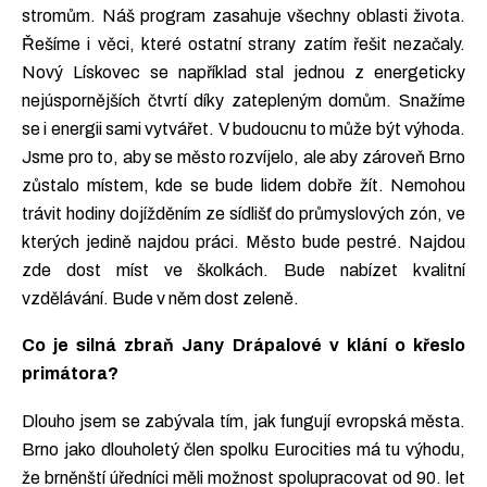
stromům. Náš program zasahuje všechny oblasti života.
Řešíme i věci, které ostatní strany zatím řešit nezačaly.
Nový Lískovec se například stal jednou z energeticky
nejúspornějších čtvrtí díky zatepleným domům. Snažíme
se i energii sami vytvářet. V budoucnu to může být výhoda.
Jsme pro to, aby se město rozvíjelo, ale aby zároveň Brno
zůstalo místem, kde se bude lidem dobře žít. Nemohou
trávit hodiny dojížděním ze sídlišť do průmyslových zón, ve
kterých jedině najdou práci. Město bude pestré. Najdou
zde dost míst ve školkách. Bude nabízet kvalitní
vzdělávání. Bude v něm dost zeleně.
Co je silná zbraň Jany Drápalové v klání o křeslo
primátora?
Dlouho jsem se zabývala tím, jak fungují evropská města.
Brno jako dlouholetý člen spolku Eurocities má tu výhodu,
že brněnští úředníci měli možnost spolupracovat od 90. let