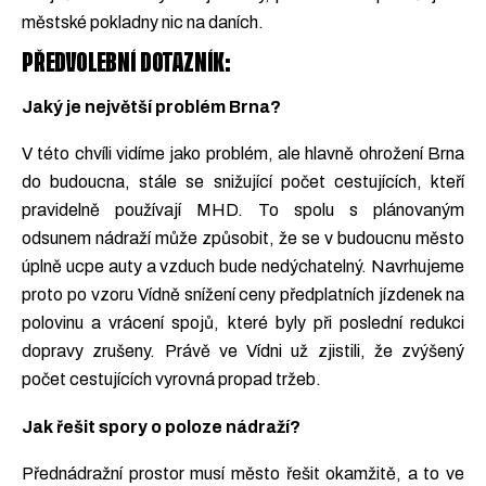
městské pokladny nic na daních.
PŘEDVOLEBNÍ DOTAZNÍK:
Jaký je největší problém Brna?
V této chvíli vidíme jako problém, ale hlavně ohrožení Brna
do budoucna, stále se snižující počet cestujících, kteří
pravidelně používají MHD. To spolu s plánovaným
odsunem nádraží může způsobit, že se v budoucnu město
úplně ucpe auty a vzduch bude nedýchatelný. Navrhujeme
proto po vzoru Vídně snížení ceny předplatních jízdenek na
polovinu a vrácení spojů, které byly při poslední redukci
dopravy zrušeny. Právě ve Vídni už zjistili, že zvýšený
počet cestujících vyrovná propad tržeb.
Jak řešit spory o poloze nádraží?
Přednádražní prostor musí město řešit okamžitě, a to ve