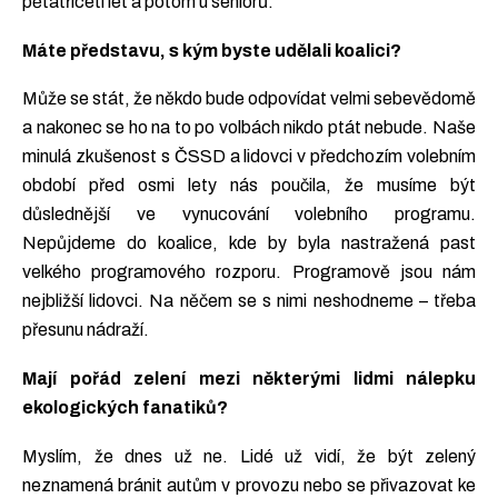
pětatřiceti let a potom u seniorů.
Máte představu, s kým byste udělali koalici?
Může se stát, že někdo bude odpovídat velmi sebevědomě
a nakonec se ho na to po volbách nikdo ptát nebude. Naše
minulá zkušenost s ČSSD a lidovci v předchozím volebním
období před osmi lety nás poučila, že musíme být
důslednější ve vynucování volebního programu.
Nepůjdeme do koalice, kde by byla nastražená past
velkého programového rozporu. Programově jsou nám
nejbližší lidovci. Na něčem se s nimi neshodneme – třeba
přesunu nádraží.
Mají pořád zelení mezi některými lidmi nálepku
ekologických fanatiků?
Myslím, že dnes už ne. Lidé už vidí, že být zelený
neznamená bránit autům v provozu nebo se přivazovat ke