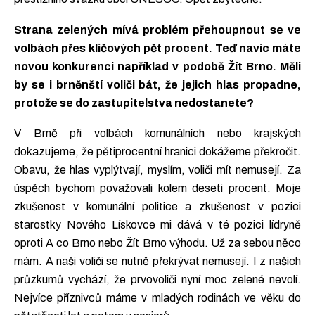
Strana zelených mívá problém přehoupnout se ve
volbách přes klíčových pět procent. Teď navíc máte
novou konkurenci například v podobě Žít Brno. Měli
by se i brněnští voliči bát, že jejich hlas propadne,
protože se do zastupitelstva nedostanete?
V Brně při volbách komunálních nebo krajských
dokazujeme, že pětiprocentní hranici dokážeme překročit.
Obavu, že hlas vyplýtvají, myslím, voliči mít nemusejí. Za
úspěch bychom považovali kolem deseti procent. Moje
zkušenost v komunální politice a zkušenost v pozici
starostky Nového Lískovce mi dává v té pozici lídryně
oproti A co Brno nebo Žít Brno výhodu. Už za sebou něco
mám. A naši voliči se nutně překrývat nemusejí. I z našich
průzkumů vychází, že prvovoliči nyní moc zelené nevolí.
Nejvíce příznivců máme v mladých rodinách ve věku do