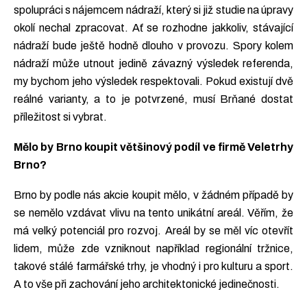
spolupráci s nájemcem nádraží, který si již studie na úpravy
okolí nechal zpracovat. Ať se rozhodne jakkoliv, stávající
nádraží bude ještě hodně dlouho v provozu. Spory kolem
nádraží může utnout jedině závazný výsledek referenda,
my bychom jeho výsledek respektovali. Pokud existují dvě
reálné varianty, a to je potvrzené, musí Brňané dostat
příležitost si vybrat.
Mělo by Brno koupit většinový podíl ve firmě Veletrhy
Brno?
Brno by podle nás akcie koupit mělo, v žádném případě by
se nemělo vzdávat vlivu na tento unikátní areál. Věřím, že
má velký potenciál pro rozvoj. Areál by se měl víc otevřít
lidem, může zde vzniknout například regionální tržnice,
takové stálé farmářské trhy, je vhodný i pro kulturu a sport.
A to vše při zachování jeho architektonické jedinečnosti.