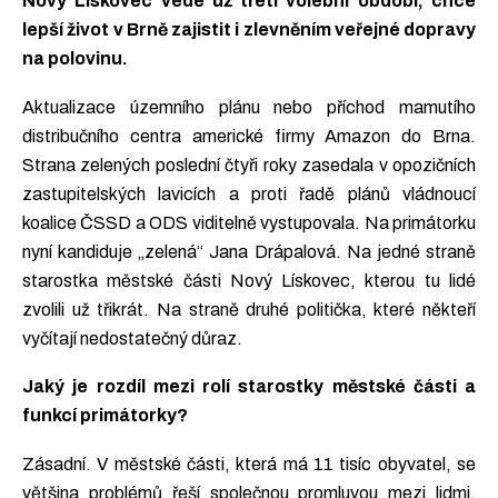
Nový Lískovec vede už třetí volební období, chce
lepší život v Brně zajistit i zlevněním veřejné dopravy
na polovinu.
Aktualizace územního plánu nebo příchod mamutího
distribučního centra americké firmy Amazon do Brna.
Strana zelených poslední čtyři roky zasedala v opozičních
zastupitelských lavicích a proti řadě plánů vládnoucí
koalice ČSSD a ODS viditelně vystupovala. Na primátorku
nyní kandiduje „zelená“ Jana Drápalová. Na jedné straně
starostka městské části Nový Lískovec, kterou tu lidé
zvolili už třikrát. Na straně druhé politička, které někteří
vyčítají nedostatečný důraz.
Jaký je rozdíl mezi rolí starostky městské části a
funkcí primátorky?
Zásadní. V městské části, která má 11 tisíc obyvatel, se
většina problémů řeší společnou promluvou mezi lidmi.