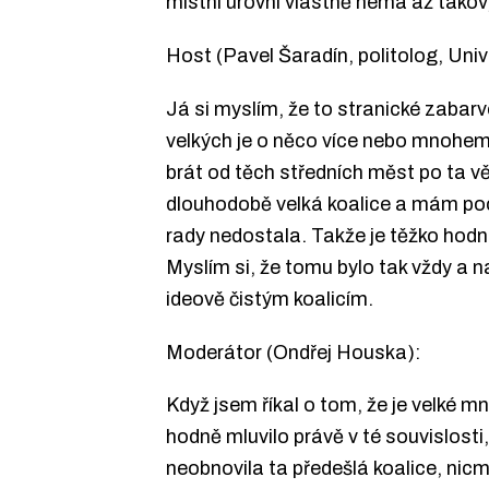
místní úrovni vlastně nemá až takový
Host (Pavel Šaradín, politolog, Un
Já si myslím, že to stranické zabar
velkých je o něco více nebo mnohem 
brát od těch středních měst po ta v
dlouhodobě velká koalice a mám pocit
rady nedostala. Takže je těžko hodnot
Myslím si, že tomu bylo tak vždy a n
ideově čistým koalicím.
Moderátor (Ondřej Houska):
Když jsem říkal o tom, že je velké mn
hodně mluvilo právě v té souvislosti
neobnovila ta předešlá koalice, nicm