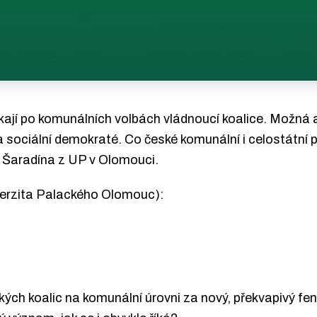
kají po komunálních volbách vládnoucí koalice. Možná 
a sociální demokraté. Co české komunální i celostátní p
a Šaradína z UP v Olomouci.
iverzita Palackého Olomouc):
kých koalic na komunální úrovni za nový, překvapivý f