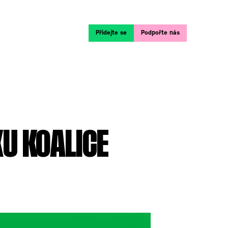
Přidejte se
Podpořte nás
U KOALICE