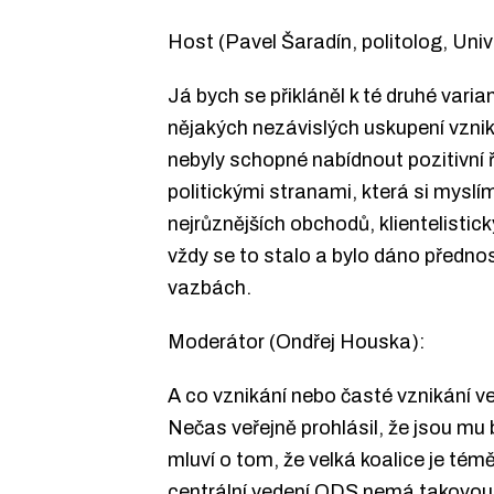
Host (Pavel Šaradín, politolog, Un
Já bych se přikláněl k té druhé vari
nějakých nezávislých uskupení vznikl
nebyly schopné nabídnout pozitivní
politickými stranami, která si myslím
nejrůznějších obchodů, klientelistick
vždy se to stalo a bylo dáno předno
vazbách.
Moderátor (Ondřej Houska):
A co vznikání nebo časté vznikání 
Nečas veřejně prohlásil, že jsou mu 
mluví o tom, že velká koalice je téměř
centrální vedení ODS nemá takovou 