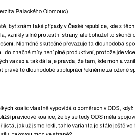
iverzita Palackého Olomouc):
antě, byť znám také případy v České republice, kde z těc
a, vznikly silné protestní strany, ale bohužel to skonči
 řešení. Nicméně skutečně převažuje ta dlouhodobá sp
 i do značné míry není plně produktivní, protože jde víc
ých vazeb a tak dál a je pravda, že tam, kde mohla vznik
st právě té dlouhodobé spolupráci řekněme založené spí
velkých koalic vlastně vypovídá o poměrech v ODS, kdy
bližší pravicové koalice, že by se tedy ODS měla spojov
 jistá, jak už jsme řekli, tahle varianta je stále ještě 
sílu, takovou moc ve straně?