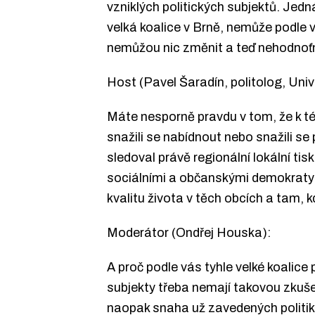
vzniklých politických subjektů. Jedn
velká koalice v Brně, nemůže podle v
nemůžou nic změnit a teď nehodnoťme
Host (Pavel Šaradín, politolog, Un
Máte nesporně pravdu v tom, že k té f
snažili se nabídnout nebo snažili s
sledoval právě regionální lokální t
sociálními a občanskými demokraty a 
kvalitu života v těch obcích a tam, k
Moderátor (Ondřej Houska):
A proč podle vás tyhle velké koalice p
subjekty třeba nemají takovou zkušen
naopak snaha už zavedených politik