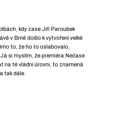
volbách, kdy zase Jiří Paroubek
vě v Brně došlo k vytvoření velké
římo to, že ho to oslabovalo,
 Já si myslím, že premiéra Nečase
t na té vládní úrovni, to znamená
a tak dále.