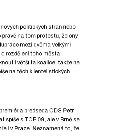
h nových politických stran nebo
lo právě na tom protestu, že ony
olupráce mezi dvěma velkými
e o rozdělení toho města,
nout i větší ta koalice, takže ne
še na těch klientelistických
ž premiér a předseda ODS Petr
at spíše s TOP 09, ale v Brně se
ve hře i v Praze. Neznamená to, že