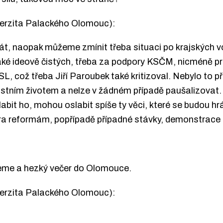
iverzita Palackého Olomouc):
kabát, naopak můžeme zmínit třeba situaci po krajských 
aké ideově čistých, třeba za podpory KSČM, nicméně prá
L, což třeba Jiří Paroubek také kritizoval. Nebylo to p
astním životem a nelze v žádném případě paušalizovat.
t ho, mohou oslabit spíše ty věci, které se budou hrá
ora reformám, popřípadě případné stávky, demonstrace 
jeme a hezký večer do Olomouce.
iverzita Palackého Olomouc):