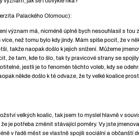
 význam, jak se i obvykle říká?
iverzita Palackého Olomouc):
vení význam má, nicméně úplně bych nesouhlasil s tou z
více, než tomu bylo kdy jindy. Mám spíše pocit, že v 
ětší, takže naopak došlo k jejich snížení. Můžeme jmen
, že tam, kde to šlo, tak ty pravicové strany se spojil
itelné, jestli je to fenomén těchto voleb, kdy se odehrál
aopak někde došlo k té odvaze, že ty velké koalice pros
ožství velkých koalic, tak jsem to myslel hlavně v souvi
, že je potřeba změnit stávající poměry. Vy jste jmenov
éně v řadě měst se vlastně spojili sociální a občanští 