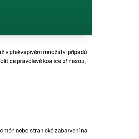
až v překvapivém množství případů
olitice pravolevé koalice přinesou,
enomén nebo stranické zabarvení na