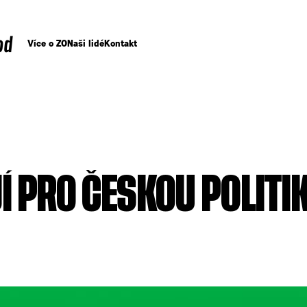
od
Více o ZO
Naši lidé
Kontakt
 PRO ČESKOU POLITIK