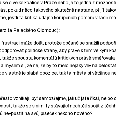
á se o velké koalice v Praze nebo je to jedna z možnost
ás, pokud něco takového skutečně nastane, přijít taková
, jestli ta kritika údajně korupčních poměrů v řadě měs
iverzita Palackého Olomouc):
rustraci může dojít, protože občané se snažili podpořit 
e podporovat politické strany, aby právě k těm velkým k
isk, takže spousta komentářů kritických právě směřova
myslím si, že ne, že by to mělo nějaký vliv na celostátn
de vlastně je slabá opozice, tak ta města si většinou ne
řesto vznikají, byť samozřejmě, jak už jste říkal, ne po 
ost, takže se s nimi ty stávající nechtějí spojit z těch
ů nevpustit na svůj píseček někoho nového?