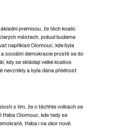
ákladní premisou, že těch koalic
některých městech, pokud budeme
ovat například Olomouc, kde byla
y a sociální demokracie prostě se do
, kdy se skládají velké koalice.
tě nevznikly a byla dána přednost
slosti s tím, že o těchhle volbách se
al třeba Olomouc, kde tedy se
demokraté, třeba i na úkor nově