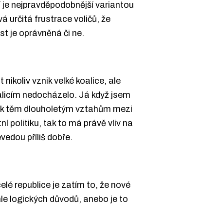
í je nejpravděpodobnější variantou
 určitá frustrace voličů, že
t je oprávněná či ne.
nikoliv vznik velké koalice, ale
oalicím nedocházelo. Já když jsem
la k těm dlouholetým vztahům mezi
í politiku, tak to má právě vliv na
vedou příliš dobře.
celé republice je zatím to, že nové
hle logických důvodů, anebo je to