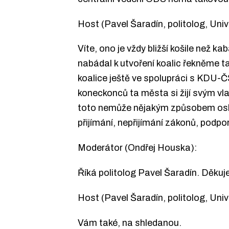
Host (Pavel Šaradín, politolog, Un
Víte, ono je vždy bližší košile než 
nabádal k utvoření koalic řekněme t
koalice ještě ve spolupráci s KDU-ČS
koneckonců ta města si žijí svým vl
toto nemůže nějakým způsobem oslabi
přijímání, nepřijímání zákonů, podp
Moderátor (Ondřej Houska):
Říká politolog Pavel Šaradín. Děku
Host (Pavel Šaradín, politolog, Un
Vám také, na shledanou.