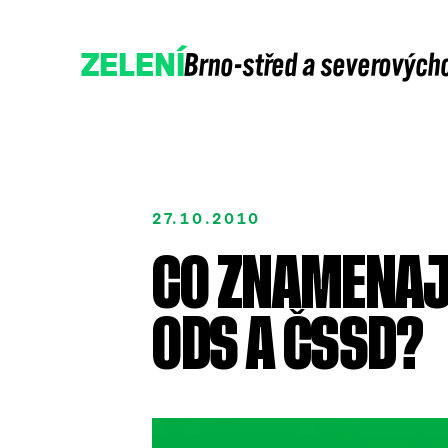
Brno-střed a severových
ZELENÍ
27.10.2010
CO ZNAMENAJÍ
Přidejte se
Podpořte nás
ODS A ČSSD?