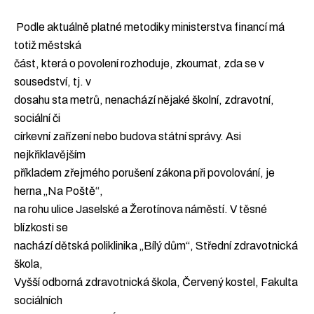
Podle aktuálně platné metodiky ministerstva financí má
totiž městská
část, která o povolení rozhoduje, zkoumat, zda se v
sousedství, tj. v
dosahu sta metrů, nenachází nějaké školní, zdravotní,
sociální či
církevní zařízení nebo budova státní správy. Asi
nejkřiklavějším
příkladem zřejmého porušení zákona při povolování, je
herna „Na Poště“,
na rohu ulice Jaselské a Žerotínova náměstí. V těsné
blízkosti se
nachází dětská poliklinika „Bílý dům“, Střední zdravotnická
škola,
Vyšší odborná zdravotnická škola, Červený kostel, Fakulta
sociálních