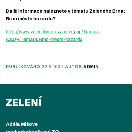
Další informace naleznete v tématu Zeleného Brna:
Brno město hazardu?
http://www.zelenebrno.cz/index.php/Temata-
Kauzy/Temata/Brno-mesto-hazardu
PUBLIKOVÁNO:
22.8.2009
•
AUTOR:
ADMIN
ZELENÍ
Adéla Mišove
spolupředsedkyně ZO