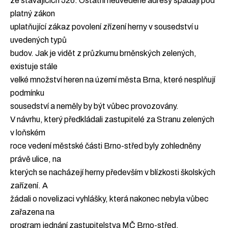
ze stávajících 526. Ostatní neuvedené adresy spadají pod
platný zákon
uplatňující zákaz povolení zřízení herny v sousedství u
uvedených typů
budov. Jak je vidět z průzkumu brněnských zelených,
existuje stále
velké množství heren na území města Brna, které nesplňují
podmínku
sousedství a neměly by být vůbec provozovány.
V návrhu, který předkládali zastupitelé za Stranu zelených
v loňském
roce vedení městské části Brno-střed byly zohledněny
právě ulice, na
kterých se nacházejí herny především v blízkosti školských
zařízení. A
žádali o novelizaci vyhlášky, která nakonec nebyla vůbec
zařazena na
program jednání zastupitelstva MČ Brno-střed.