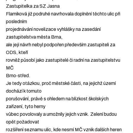
Zastupitelka za SZ Jasna
Flamiková již podruhé navrhovala doplnění těchto ulic při
posledním
projednávání novelizace vyhlášky na zasedání
zastupitelstva města Brna,
ale její návrh nebyl podpořen především zastupiteli za
ODS, kteří
rovněž působí jako zastupitelé či radní na zastupitelstvu
MČ
Brno-střed.
Je tedy otázkou, proč městské části, na jejichž území
dochází k tomuto
porušování, právě s ohledem na blízkost školských
zařízení, tyto herny
vůbec povolovaly a umožnily jejich vznik. Zelení budou
opět požadovat
rozšíření seznamu ulic, kde nesmí MČ vznik dalších heren