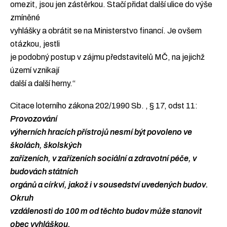
omezit, jsou jen zástěrkou. Stačí přidat další ulice do výše
zmíněné
vyhlášky a obrátit se na Ministerstvo financí. Je ovšem
otázkou, jestli
je podobný postup v zájmu představitelů MČ, na jejichž
území vznikají
další a další herny.“
Citace loterního zákona 202/1990 Sb. , § 17, odst 11:
Provozování
výherních hracích přístrojů nesmí být povoleno ve
školách, školských
zařízeních, v zařízeních sociální a zdravotní péče, v
budovách státních
orgánů a církví, jakož i v sousedství uvedených budov.
Okruh
vzdálenosti do 100 m od těchto budov může stanovit
obec vyhláškou.