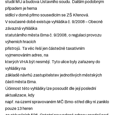
studií MU a budova Ústavního soudu. Dalším podobným
případem je herna
sídlící v domě přímo sousedícím se ZŠ Křenová.
V současné době existuje vyhláška č. 9/2008 – Obecně
závazná vyhláška
statutárního města Brna č. 9/2008, o regulaci provozu
výherních hracích
přístrojů. Ta věc řeší jen částečně taxativním
vyjmenováním adres, na
kterých VHA být nesmějí. Tyto ulice byly zařazeny do
vyhlášky na
základě návrhů zastupitelstev jednotlivých městských
částí města Brna.
Účinnost této vyhlášky lze posoudit dle její poslední
aktualizace, kdy
např. na území spravovaném MČ Brno-střed díky ní zaniklo
pouze 13 heren