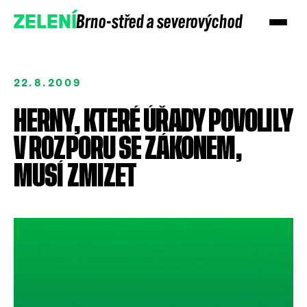
Brno-střed a severovýchod
ZELENÍ
22.8.2009
HERNY, KTERÉ ÚŘADY POVOLILY
V ROZPORU SE ZÁKONEM,
MUSÍ ZMIZET
Přidejte se
Podpořte nás