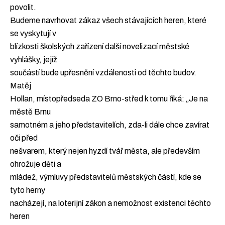
povolit.
Budeme navrhovat zákaz všech stávajících heren, které
se vyskytují v
blízkosti školských zařízení další novelizací městské
vyhlášky, jejíž
součástí bude upřesnění vzdálenosti od těchto budov.
Matěj
Hollan, místopředseda ZO Brno-střed k tomu říká: „Je na
městě Brnu
samotném a jeho představitelích, zda-li dále chce zavírat
oči před
nešvarem, který nejen hyzdí tvář města, ale především
ohrožuje děti a
mládež, výmluvy představitelů městských částí, kde se
tyto herny
nacházejí, na loterijní zákon a nemožnost existenci těchto
heren