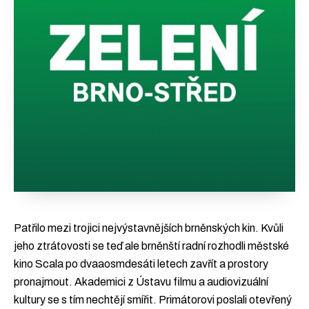
Patřilo mezi trojici nejvýstavnějších brněnských kin. Kvůli
jeho ztrátovosti se teď ale brněnští radní rozhodli městské
kino Scala po dvaaosmdesáti letech zavřít a prostory
pronajmout. Akademici z Ústavu filmu a audiovizuální
kultury se s tím nechtějí smířit. Primátorovi poslali otevřený