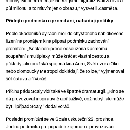
miliony. Mnohem menší kino Art jsme digitalizovali za dva a
půl milionu, a to mluvím jen o obrazu,“ vysvětlil Zásměta.
Přidejte podmínku o promítání, nabádají politiky
Podle akademiků by radní měli do chystaného nabídkového
řízení na pronájem kina připsat podmínku zachování
promítání. „Scala není přece odsouzena k přímému
soupeření s multiplexy, může kráčet vlastní cestou a
příklady jako pražská spojená kina Aero, Světozor a Oko
nebo olomoucký Metropol dokládají, že to lze,“ vyjmenoval
šéf ústavu Jiří Voráč.
Příčinu pádu Scaly vidí také ve špatné dramaturgii. „Kino se
dá provozovat inspirativně a přitažlivě, což nebyl, ale může
být, i případ Scaly,“ dodal Voráč.
Poslední promítání se ve Scale uskuteční 22. prosince.
Jediná podmínka pro případné zájemce o provozování