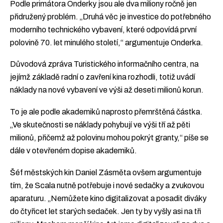
Podle primátora Onderky jsou ale dva miliony ročně jen
přidružený problém. „Druhá věc je investice do potřebného
moderního technického vybavení, které odpovídá první
polovině 70. let minulého století,“ argumentuje Onderka.
Důvodová zpráva Turistického informačního centra, na
jejímž základě radní o zavření kina rozhodli, totiž uvádí
náklady na nové vybavení ve výši až deseti milionů korun.
To je ale podle akademiků naprosto přemrštěná částka.
„Ve skutečnosti se náklady pohybují ve výši tří až pěti
milionů, přičemž až polovinu mohou pokrýt granty,“ píše se
dále v otevřeném dopise akademiků.
Šéf městských kin Daniel Zásměta ovšem argumentuje
tím, že Scala nutně potřebuje i nové sedačky a zvukovou
aparaturu. „Nemůžete kino digitalizovat a posadit diváky
do čtyřicet let starých sedaček. Jen ty by vyšly asi na tři