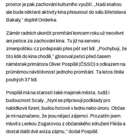
prostor je pak zachování kulturního využití. „Naší snahou
ale bude některé aktivity kina přesunout do sálu Břetislava
Bakaly,“ doplnil Onderka.
Záměr radních ukončit promítání koncem roku už neovlivní
ani petice za zachování kina. Tu již na serveru
zmenpolitiku.cz podepsalo přes pět set lidí. „Pochybuji, že
tito lidé do kina chodili,“ glosoval petici před časem
náměstek primátora Oliver Pospíšil (ČSSD) s odkazem na
průměrnou návštěvnost jednoho promítání. Ta letos činila
pouhých 37 lidí.
Pospíšil má na starosti také majetek města, tudíž i
budoucnost Scaly. „Nyní se připravují podklady pro
nabídkové řízení, budou hotové v lednu nebo únoru. Občas
je mi naznačeno, že jsou nějací zájemci. Prozatím jsem
mluvil s Lenkou Zogatovou z občanského sdružení Fléda a
dostal další dvě avíza zájmu,“ dodal Pospíšil.