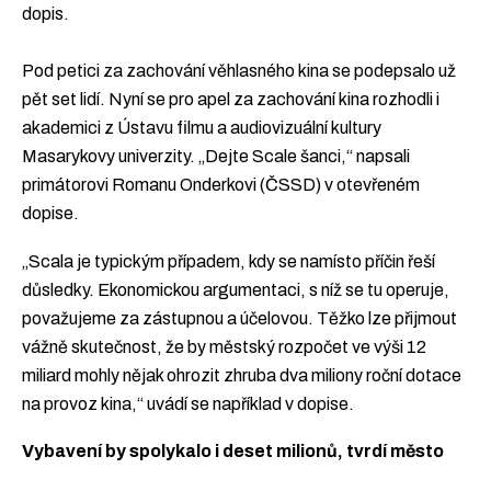
dopis.
Pod petici za zachování věhlasného kina se podepsalo už
pět set lidí. Nyní se pro apel za zachování kina rozhodli i
akademici z Ústavu filmu a audiovizuální kultury
Masarykovy univerzity. „Dejte Scale šanci,“ napsali
primátorovi Romanu Onderkovi (ČSSD) v otevřeném
dopise.
„Scala je typickým případem, kdy se namísto příčin řeší
důsledky. Ekonomickou argumentaci, s níž se tu operuje,
považujeme za zástupnou a účelovou. Těžko lze přijmout
vážně skutečnost, že by městský rozpočet ve výši 12
miliard mohly nějak ohrozit zhruba dva miliony roční dotace
na provoz kina,“ uvádí se například v dopise.
Vybavení by spolykalo i deset milionů, tvrdí město