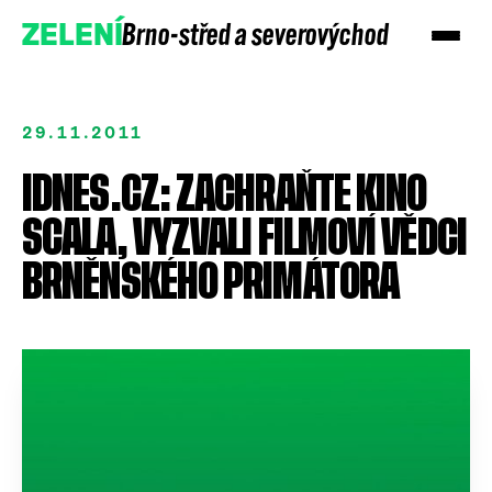
Brno-střed a severovýchod
ZELENÍ
29.11.2011
IDNES.CZ: ZACHRAŇTE KINO
SCALA, VYZVALI FILMOVÍ VĚDCI
BRNĚNSKÉHO PRIMÁTORA
Přidejte se
Podpořte nás