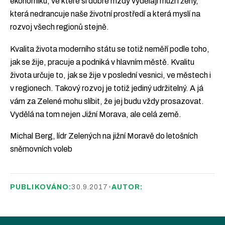
ekonomiku, ve které si dobré mzdy vydělají muži i ženy,
která nedrancuje naše životní prostředí a která myslí na
rozvoj všech regionů stejně.
Kvalita života moderního státu se totiž neměří podle toho,
jak se žije, pracuje a podniká v hlavním městě. Kvalitu
života určuje to, jak se žije v poslední vesnici, ve městech i
v regionech. Takový rozvoj je totiž jediný udržitelný. A já
vám za Zelené mohu slíbit, že jej budu vždy prosazovat.
Vydělá na tom nejen Jižní Morava, ale celá země.
Michal Berg, lídr Zelených na jižní Moravě do letošních
sněmovních voleb
PUBLIKOVÁNO:
30.9.2017
•
AUTOR: