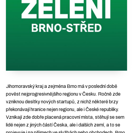
Jihomoravský kraj a zejména Brno má v poslední době
pověst nejprogresivnějšího regionu v Česku. Ročně zde
vzniknou desítky nových startupů, z nichž některé brzy
překonávají hranice nejen regionu, ale i České republiky.
Vznikají zde dobře placená pracovní místa, stěhují se sem
lidé nejen z jiných částí Česka, ale i dalších zemí, a to se
projevuje i na příjmech ve službách nebo obchodech. Brno