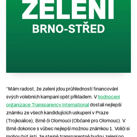
“Mám radost, že zelení jdou průhledností financování
svých volebních kampaní opět příkladem. V
hodnocení
organizace Transparency International
dostali nejlepší
známku ze všech kandidujících uskupení v Praze
(Trojkoalice), Brně či Olomouci (Občané pro Olomouc). V
Brně dokonce s vůbec nejlepší možnou známkou 1. Voliči si
mohou být jisti, že stejně transparentně budou zelení po