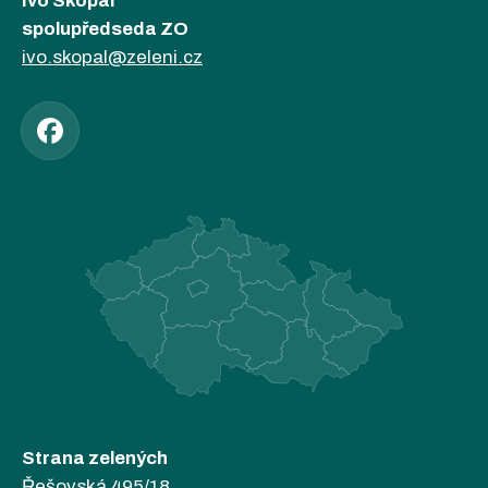
Ivo Skopal
spolupředseda ZO
ivo.skopal@zeleni.cz
Strana zelených
Řešovská 495/18