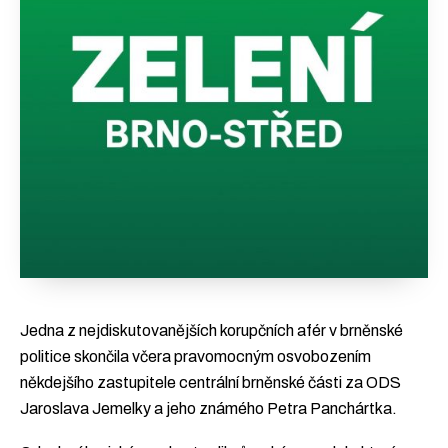
Jedna z nejdiskutovanějších korupčních afér v brněnské
politice skončila včera pravomocným osvobozením
někdejšího zastupitele centrální brněnské části za ODS
Jaroslava Jemelky a jeho známého Petra Panchártka.