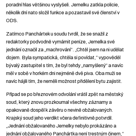
poradní hlas většinou vyslyšeli. Jemelku zatkla policie,
několik dní nato složil funkce a pozastavil své členství v
ODS.
Zatímco Panchártek u soudu tvrdil, že se snažil z
redaktorky podvodně vymámit peníze, Jemelka své
jednání označil za „machrování“. „Chtěl jsem na ni udělat
dojem. Byla sympatická, chtěla si povídat,“ vypověděl
bývalý zastupitel s tím, že byl tehdy „namyšlený“ a navíc
měl v sobě v horkém dni nejméně dvě piva. Oba muži se
navíc hájili tím, že neměli možnost přidělení bytu zajistit.
Případ se po březnovém odvolání vrátil zpět na městský
soud, který znovu prozkoumal všechny záznamy a
opakovaně dospěl k závěru o nevině obžalovaných.
Krajský soud jeho verdikt včera definitivně potvrdil.
„Jednání obžalovaného Jemelky nebylo prokázáno a
jednání obžalovaného Panchártka není trestným činem,“