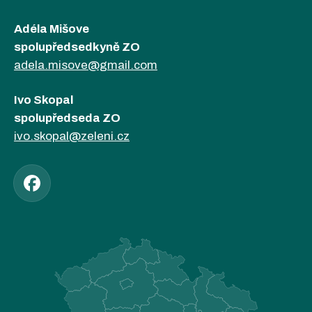
Adéla Mišove
spolupředsedkyně ZO
adela.misove@gmail.com
Ivo Skopal
spolupředseda ZO
ivo.skopal@zeleni.cz