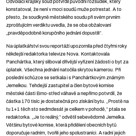
Odvolací krajský soud potvrdil původní rozsudek, který
konstatoval, že není v moci soudů muže potrestat. A to
přesto, že soudkyně městského soudu při svém prvním
zprošťujícím verdiktu uvedla, že se oba obžalovaní
„pravděpodobně korupčního jednání dopustili“.
Na úplatkářství svou reportáží upozornila před čtyřmi roky
někdejší redaktorka televize Nova. Kontaktovala
Panchártka, který sliboval dřívější vyřízení žádosti o byt za
úplatek. Všechna jednání natočila skrytou kamerou. Při
poslední schůzce se setkala i s Panchártkovým známým
Jemelkou. Tehdejší zastupitel a člen bytové komise
městské části Brno-střed váhavě a nepřímo potvrdil, že
částka 170 tisíc je dostatečná pro získání bytu. „Prostě na
tu 1+1 těch sto sedmdesát je celkem v pohodě,“ ptala se
redaktorka. „Je to reálný,“ odvětil sebevědomě Jemelka.
Většinu bytové komise, která přidělení obecních bytů
doporučuje radním, tvořili jeho spolustraníci. A radní jejich