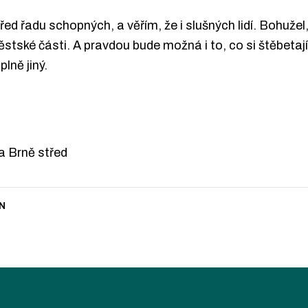
d řadu schopných, a věřím, že i slušných lidí. Bohužel, 
tské části. A pravdou bude možná i to, co si štěbetají
lně jiný.
a Brně střed
N