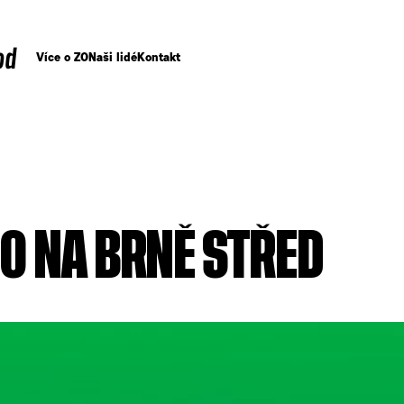
od
Více o ZO
Naši lidé
Kontakt
O NA BRNĚ STŘED