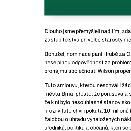
Dlouho jsme přemýšleli nad tím, zda
zastupitelstva při volbě starosty mě
Bohužel, nominace paní Hrubé za OD
nese plnou odpovědnost za problémy
pronájmu společnosti Wilson proper
Tuto smlouvu, kterou neschválil žá
města Brna, přesto, že porušovala 
že k ní bylo nesouhlasné stanovisk
hrozí v tuto chvíli pokuta 10 milió
žalobou o úhradu vynaložených náklad
úředníků, politiků a občanů, kteří se