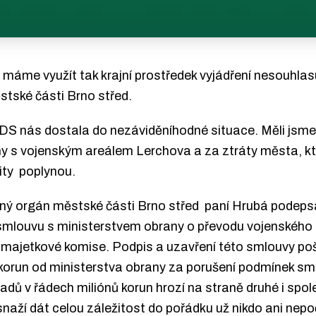
 máme využít tak krajní prostředek vyjádření nesouhlas
stské části Brno střed.
S nás dostala do nezáviděníhodné situace. Měli jsme a
 s vojenským areálem Lerchova a za ztráty města, kt
ity poplynou.
dný orgán městské části Brno střed
paní Hrubá podepsa
smlouvu s ministerstvem obrany o převodu vojenského 
o majetkové komise. Podpis a uzavření této smlouvy p
nů korun od ministerstva obrany za porušení podmínek s
ů v řádech miliónů korun hrozí na straně druhé i spole
 snaží dát celou záležitost do pořádku už nikdo ani nepo