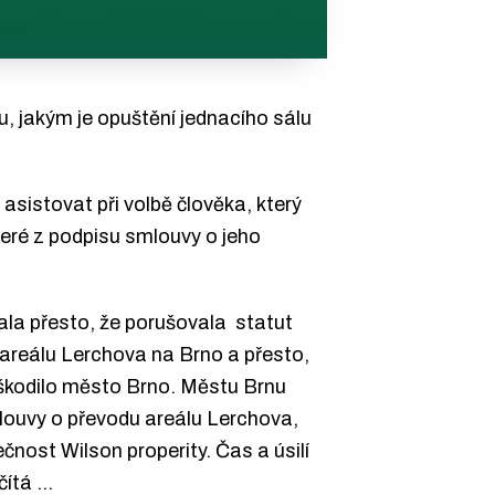
u, jakým je opuštění jednacího sálu
sistovat při volbě člověka, který
eré z podpisu smlouvy o jeho
la přesto, že porušovala
statut
areálu Lerchova na Brno a přesto,
oškodilo město Brno. Městu Brnu
mlouvy o převodu areálu Lerchova,
čnost Wilson properity. Čas a úsilí
čítá …