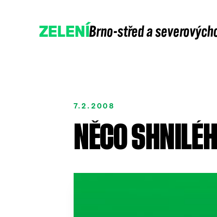
Brno-střed a severových
ZELENÍ
7.2.2008
NĚCO SHNILÉH
Přidejte se
Podpořte nás