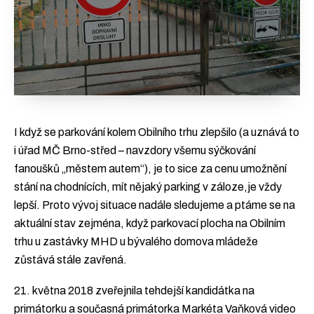
I když se parkování kolem Obilního trhu zlepšilo (a uznává to
i úřad MČ Brno-střed – navzdory všemu sýčkování
fanoušků „městem autem“), je to sice za cenu umožnění
stání na chodnících, mít nějaký parking v záloze,je vždy
lepší. Proto vývoj situace nadále sledujeme a ptáme se na
aktuální stav zejména, když parkovací plocha na Obilním
trhu u zastávky MHD u bývalého domova mládeže
zůstává stále zavřená.
21. května 2018 zveřejnila tehdejší kandidátka na
primátorku a současná primátorka Markéta Vaňková video