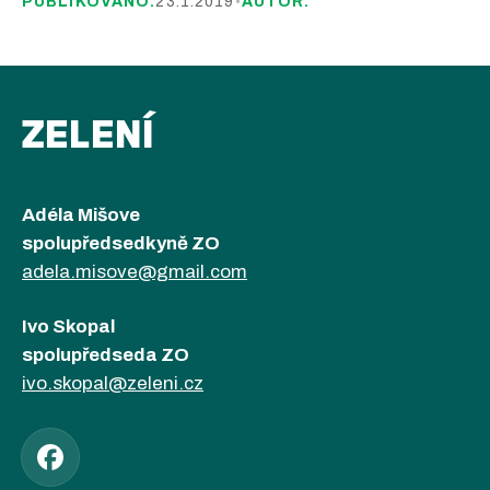
PUBLIKOVÁNO:
23.1.2019
•
AUTOR:
ZELENÍ
Adéla Mišove
spolupředsedkyně ZO
adela.misove@gmail.com
Ivo Skopal
spolupředseda ZO
ivo.skopal@zeleni.cz