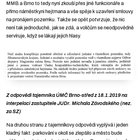
MMB a Brno to tedy nyní zkouší přes jiné funkcionáře a
přímo náměstkyni hejtmana a vše spěje k uzavření smlouvy
na pronájem pozemku. Takže se opět potvrzuje, že nic
není tak jednoduché, jak se zdá, a voličům se neodpovědně
servíruje, když se lákají jejich hlasy.
Z odpovědi tajemníka ÚMČ Brno-střed z 18.1.2019 na
interpelaci zastupitele JUDr. Michala Závodského (nez.
za SZ)
Na druhou stranu z tajemníkovy odpovědi vyplývá i jeden
kladný fakt: parkování v okolí se zlepšilo a město bude