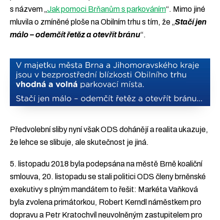
s názvem „
Jak pomoci Brňanům s parkováním
“. Mimo jiné
mluvila o zmíněné ploše na Obilním trhu s tím, že „
Stačí jen
málo – odemčít řetěz a otevřít bránu
“.
Předvolební sliby nyní však ODS dohánějí a realita ukazuje,
že lehce se slibuje, ale skutečnost je jiná.
5. listopadu 2018 byla podepsána na městě Brně koaliční
smlouva, 20. listopadu se stali politici ODS členy brněnské
exekutivy s plným mandátem to řešit: Markéta Vaňková
byla zvolena primátorkou, Robert Kerndl náměstkem pro
dopravu a Petr Kratochvíl neuvolněným zastupitelem pro