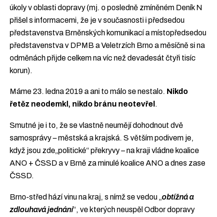
úkoly v oblasti dopravy (mj. o posledně zmíněném Deník N
přišel s informacemi, že je v současnosti i předsedou
představenstva Brněnských komunikací a místopředsedou
představenstva v DPMB a Veletrzích Brno a měsíčně si na
odměnách přijde celkem na víc než devadesát čtyři tisíc
korun).
Máme 23. ledna 2019 a ani to málo se nestalo.
Nikdo
řetěz neodemkl, nikdo bránu neotevřel
.
Smutné je i to, že se vlastně neumějí dohodnout dvě
samosprávy – městská a krajská. S větším podivem je,
když jsou zde„politické“ překryvy – na kraji vládne koalice
ANO + ČSSD a v Brně za minulé koalice ANO a dnes zase
ČSSD.
Brno-střed hází vinu na kraj, s nímž se vedou „
obtížná a
zdlouhavá jednání
“, ve kterých neuspěl Odbor dopravy