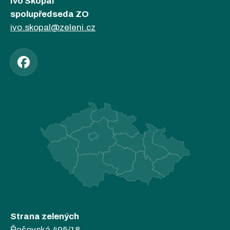
Ivo Skopal
spolupředseda ZO
ivo.skopal@zeleni.cz
Strana zelených
Řešovská 495/18