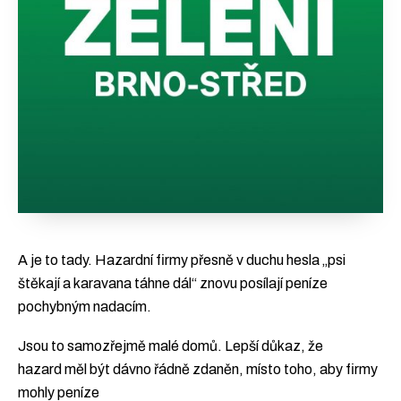
A je to tady. Hazardní firmy přesně v duchu hesla „psi
štěkají a karavana táhne dál“ znovu posílají peníze
pochybným nadacím.
Jsou to samozřejmě malé domů. Lepší důkaz, že
hazard měl být dávno řádně zdaněn, místo toho, aby firmy
mohly peníze