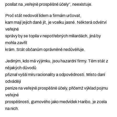
posílat na „veřejně prospěšné účely“, neexistuje.
Proč stát nedovolí lidem a firmám určovat,
kam mají jejich daně jít, je vcelku jasné. Některá odvětví
veřejné
správy by se topila v nepotřebných miliardách, jiná by
mohla zavřít
krám. Stát občanům oprávněně nedůvěřuje.
Jediným, kdo má výjimku, jsou hazardní firmy. Těm stát z
nějakých důvodů
přiznal vyšší míru racionality a odpovědnosti. Místo daní
odvádějí
peníze na veřejně prospěšné účely, přičemž výklad pojmu
veřejné
prospěšnosti, gumového jako medvídek Haribo, je zcela
na nich.