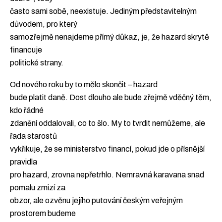
často sami sobě, neexistuje. Jediným představitelným
důvodem, pro který
samozřejmě nenajdeme přímý důkaz, je, že hazard skrytě
financuje
politické strany.
Od nového roku by to mělo skončit – hazard
bude platit daně. Dost dlouho ale bude zřejmě vděčný těm,
kdo řádné
zdanění oddalovali, co to šlo. My to tvrdit nemůžeme, ale
řada starostů
vykřikuje, že se ministerstvo financí, pokud jde o přísnější
pravidla
pro hazard, zrovna nepřetrhlo. Nemravná karavana snad
pomalu zmizí za
obzor, ale ozvěnu jejího putování českým veřejným
prostorem budeme