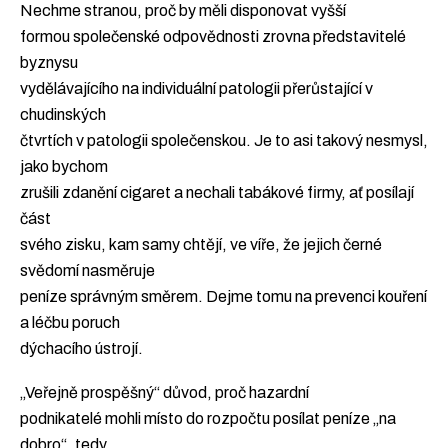
Nechme stranou, proč by měli disponovat vyšší
formou společenské odpovědnosti zrovna představitelé
byznysu
vydělávajícího na individuální patologii přerůstající v
chudinských
čtvrtích v patologii společenskou. Je to asi takový nesmysl,
jako bychom
zrušili zdanění cigaret a nechali tabákové firmy, ať posílají
část
svého zisku, kam samy chtějí, ve víře, že jejich černé
svědomí nasměruje
peníze správným směrem. Dejme tomu na prevenci kouření
a léčbu poruch
dýchacího ústrojí.
„Veřejně prospěšný“ důvod, proč hazardní
podnikatelé mohli místo do rozpočtu posílat peníze „na
dobro“, tedy