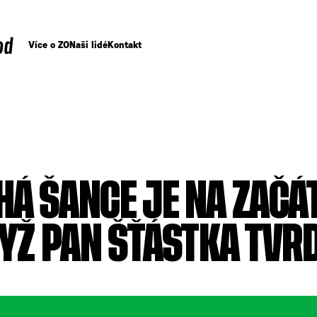
od
Více o ZO
Naši lidé
Kontakt
Á ŠANCE JE NA ZAČÁ
DYŽ PAN ŠŤÁSTKA TVR