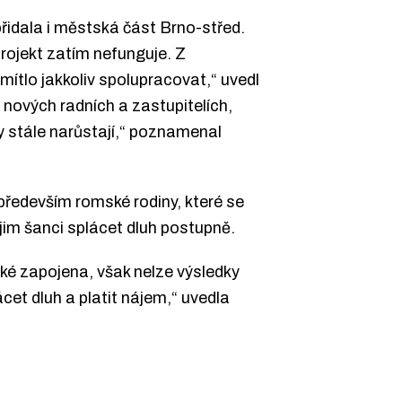
přidala i městská část Brno-střed.
projekt zatím nefunguje. Z
dmítlo jakkoliv spolupracovat,“ uvedl
 nových radních a zastupitelích,
uhy stále narůstají,“ poznamenal
především romské rodiny, které se
 jim šanci splácet dluh postupně.
ké zapojena, však nelze výsledky
cet dluh a platit nájem,“ uvedla