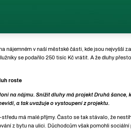
na nájemném v naší městské části, kde jsou nejvyšší z
lužníky se podařilo 250 tisíc Kč vrátit. A že dluhy přesto
luh roste
ě loni na nájmu. Snížit dluhy má projekt Druhá šance, 
evidí, a tak uvažuje o vystoupení z projektu.
středu má malé příjmy. Často se tak stávalo, že nestíh
ní z bytu na ulici. Důchodcům však pomohli sociální 