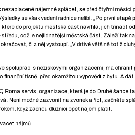
ak nezaplacené nájemné splácet, se před čtyřmi měsíci 
Výsledky se však vedení radnice nelíbí. „Po první etapě 
, které do projektu městská část navrhla, jich třináct o
tředu, což je nejlidnatější městská část. Záleží tak na
pokračovat, či z něj vystoupí. „V drtivé většině totiž dl
 ve spolupráci s neziskovými organizacemi, má chránit 
 finanční tísně, před okamžitou výpovědí z bytu. A dát
IQ Roma servis, organizace, která je do Druhé šance ta
rvá. Není možné zazvonit na zvonek a říct, začněte splá
rokem, když začnou dlužníci opět nájem platit.
 dvacet nájmů