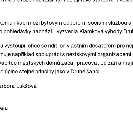
komunikaci mezi bytovým odborem, sociální službou a 
eho pohledávky nachází,“ vyzvedla Klamková výhody Dru
 vystoupí, chce se řídit jen vlastním desaterem pro nepl
uje například spolupráci s neziskovými organizacemi č
vacítce městských domů začali pracovat od září a mají
 úplně stejné principy jako v Druhé šanci.
Barbora Lukšová
MIN