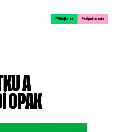
Přidejte se
Podpořte nás
TKU A
DÍ OPAK