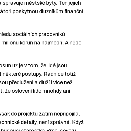
 spravuje městské byty. Ten jejich
nátoři poskytnou dlužníkům finanční
hledu sociálních pracovníků
t milionu korun na nájmech. A něco
sun už je v tom, že lidé jsou
t některé postupy. Radnice totiž
sou předluženi a dluží i více než
t, že oslovení lidé mnohdy ani
šak do projektu zatím nepřipojila.
technické detaily, není správné. Když
la budoucí starostka Brna-severu