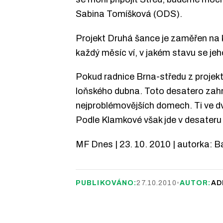
Sabina Tomíšková (ODS).
Projekt Druhá šance je zaměřen na 
každý měsíc ví, v jakém stavu se j
Pokud radnice Brna-středu z projektu
loňského dubna. Toto desatero zahrn
nejproblémovějších domech. Ti ve d
Podle Klamkové však jde v desateru o
MF Dnes | 23. 10. 2010 | autorka: 
PUBLIKOVÁNO:
27.10.2010
•
AUTOR:
AD