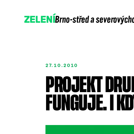
Brno-střed a severových
ZELENÍ
27.10.2010
PROJEKT DRUH
Přidejte se
Podpořte nás
FUNGUJE. I K