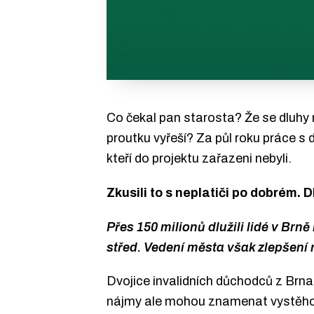
Co čekal pan starosta? Že se dluhy 
proutku vyřeší? Za půl roku práce s d
kteří do projektu zařazeni nebyli.
Zkusili to s neplatiči po dobrém. D
Přes 150 milionů dlužili lidé v Brn
střed. Vedení města však zlepšení n
Dvojice invalidních důchodců z Brna-
nájmy ale mohou znamenat vystěhová