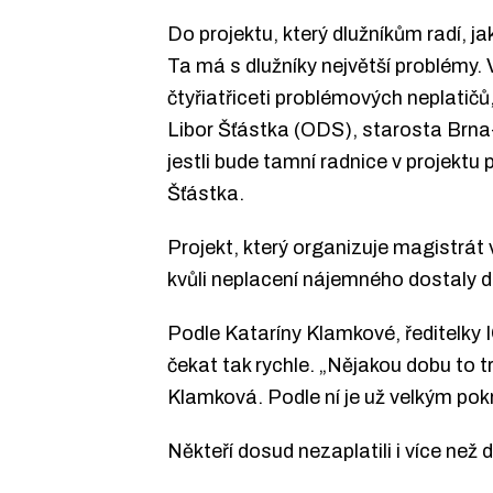
Do projektu, který dlužníkům radí, j
Ta má s dlužníky největší problémy. 
čtyřiatřiceti problémových neplatičů
Libor Šťástka (ODS), starosta Brna-s
jestli bude tamní radnice v projektu 
Šťástka.
Projekt, který organizuje magistrát
kvůli neplacení nájemného dostaly do
Podle Kataríny Klamkové, ředitelky 
čekat tak rychle. „Nějakou dobu to t
Klamková. Podle ní je už velkým pok
Někteří dosud nezaplatili i více než