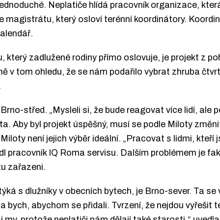
ednoduché. Neplatiče hlídá pracovník organizace, která
 magistrátu, který osloví terénní koordinátory. Koordi
kalendář.
 který zadlužené rodiny přímo oslovuje, je projekt z po
ě v tom ohledu, že se nám podařilo vybrat zhruba čtvr
.
no-střed. „Mysleli si, že bude reagovat více lidí, ale po
ta. Aby byl projekt úspěšný, musí se podle Miloty změni
loty není jejich výběr ideální. „Pracovat s lidmi, kteří j
edl pracovník IQ Roma servisu. Dalším problémem je fak
tu zařazeni.
ká s dlužníky v obecních bytech, je Brno-sever. Ta se v
la bych, abychom se přidali. Tvrzení, že nejdou vyřešit 
i my, protože neplatiči nám dělají také starosti,“ uved