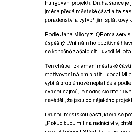
Fungování projektu Druhá šance je j
jména předá městské části a ta zase
poradenství a vytvoří jim splátkový 
Podle Jana Miloty z IQRoma servisu,
úspěšný. „Vnímám ho pozitivně hlavn
se konečně začalo dít,“ uvedl Milota
Ten chápe i zklamání městské části Br
motivovaní nájem platit,“ dodal Milo
vybírá problémové neplatiče a podle Mi
dvacet nájmů, je hodně složité,“ uv
nevěděli, že jsou do nějakého projek
Druhou městskou částí, která se potý
„Pokud budu mít na radnici vliv, chtě
se mohl připojit Střed, budeme moci 