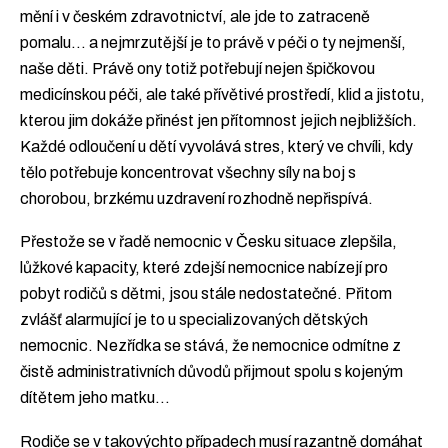
mění i v českém zdravotnictví, ale jde to zatraceně
pomalu… a nejmrzutější je to právě v péči o ty nejmenší,
naše děti. Právě ony totiž potřebují nejen špičkovou
medicínskou péči, ale také přívětivé prostředí, klid a jistotu,
kterou jim dokáže přinést jen přítomnost jejich nejbližších.
Každé odloučení u dětí vyvolává stres, který ve chvíli, kdy
tělo potřebuje koncentrovat všechny síly na boj s
chorobou, brzkému uzdravení rozhodně nepřispívá.
Přestože se v řadě nemocnic v Česku situace zlepšila,
lůžkové kapacity, které zdejší nemocnice nabízejí pro
pobyt rodičů s dětmi, jsou stále nedostatečné. Přitom
zvlášť alarmující je to u specializovaných dětských
nemocnic. Nezřídka se stává, že nemocnice odmítne z
čistě administrativních důvodů přijmout spolu s kojeným
dítětem jeho matku…
Rodiče se v takovýchto případech musí razantně domáhat