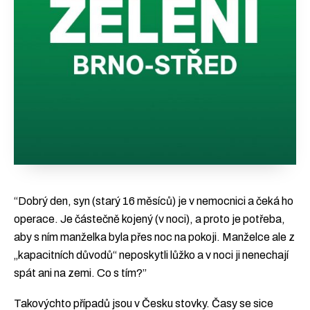
“Dobrý den, syn (starý 16 měsíců) je v nemocnici a čeká ho
operace. Je částečně kojený (v noci), a proto je potřeba,
aby s ním manželka byla přes noc na pokoji. Manželce ale z
„kapacitních důvodů“ neposkytli lůžko a v noci ji nenechají
spát ani na zemi. Co s tím?”
Takovýchto případů jsou v Česku stovky. Časy se sice