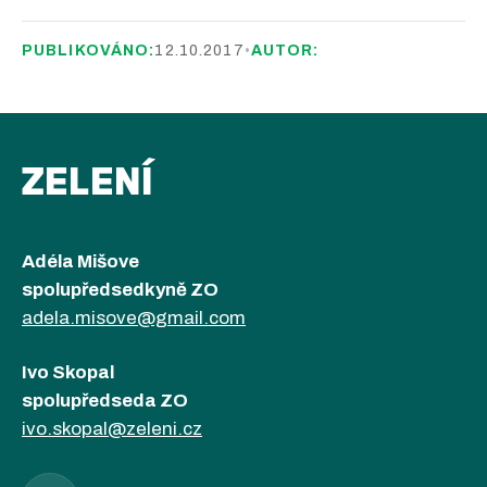
PUBLIKOVÁNO:
12.10.2017
•
AUTOR:
ZELENÍ
Adéla Mišove
spolupředsedkyně ZO
adela.misove@gmail.com
Ivo Skopal
spolupředseda ZO
ivo.skopal@zeleni.cz