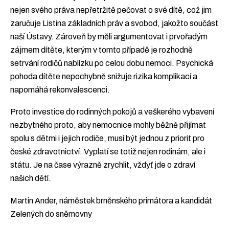
nejen svého práva nepřetržitě pečovat o své dítě, což jim
zaručuje Listina základních práv a svobod, jakožto součást
naší Ústavy. Zároveň by měli argumentovat i prvořadým
zájmem dítěte, kterým v tomto případě je rozhodně
setrvání rodičů nablízku po celou dobu nemoci. Psychická
pohoda dítěte nepochybně snižuje rizika komplikací a
napomáhá rekonvalescenci.
Proto investice do rodinných pokojů a veškerého vybavení
nezbytného proto, aby nemocnice mohly běžně přijímat
spolu s dětmi i jejich rodiče, musí být jednou z priorit pro
české zdravotnictví. Vyplatí se totiž nejen rodinám, ale i
státu. Je na čase výrazně zrychlit, vždyť jde o zdraví
našich dětí.
Martin Ander, náměstek brněnského primátora a kandidát
Zelených do sněmovny