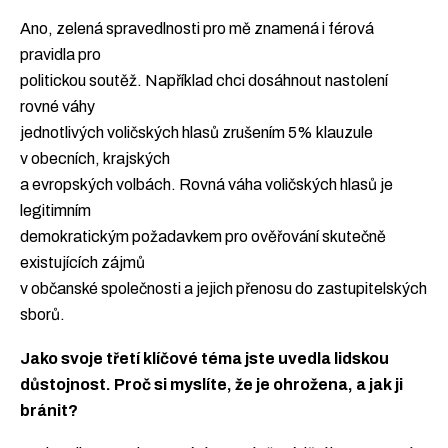
Ano, zelená spravedlnosti pro mě znamená i férová
pravidla pro
politickou soutěž. Například chci dosáhnout nastolení
rovné váhy
jednotlivých voličských hlasů zrušením 5% klauzule
v obecních, krajských
a evropských volbách. Rovná váha voličských hlasů je
legitimním
demokratickým požadavkem pro ověřování skutečně
existujících zájmů
v občanské společnosti a jejich přenosu do zastupitelských
sborů.
Jako svoje třetí klíčové téma jste uvedla lidskou
důstojnost. Proč si myslíte, že je ohrožena, a jak ji
bránit?