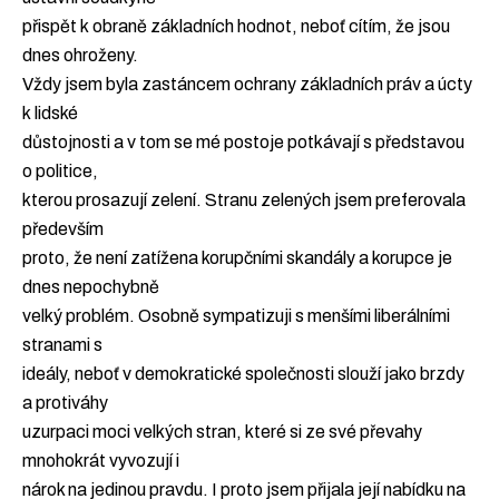
přispět k obraně základních hodnot, neboť cítím, že jsou
dnes ohroženy.
Vždy jsem byla zastáncem ochrany základních práv a úcty
k lidské
důstojnosti a v tom se mé postoje potkávají s představou
o politice,
kterou prosazují zelení. Stranu zelených jsem preferovala
především
proto, že není zatížena korupčními skandály a korupce je
dnes nepochybně
velký problém. Osobně sympatizuji s menšími liberálními
stranami s
ideály, neboť v demokratické společnosti slouží jako brzdy
a protiváhy
uzurpaci moci velkých stran, které si ze své převahy
mnohokrát vyvozují i
nárok na jedinou pravdu. I proto jsem přijala její nabídku na