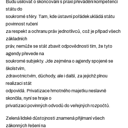
Budu usilovat o skoncování s praxí převádění kompetencí
státu do
soukromé sféry. Tam, kde ústavní pořádek ukládá státu
povinnost ručení
za respekt a ochranu práv jednotlivců, což je případ všech
základních
práv, nemůže se stát zbavit odpovědnosti tím, že tyto
agendy převede na
soukromé subjekty. Jde zejména o agendy spojené se
školstvím,
zdravotnictvím, důchody, ale i další, za jejichž plnou
realizaci stát
odpovídá. Privatizace hmotného majetku neslavně
skončila, nyní se hraje o
privatizaci povinných odvodů do veřejných rozpočtů.
Zelená lidské důstojnosti znamená přijímaní všech
zákonných řešení na