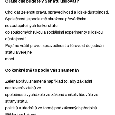
O jaké cíle budete v Senátu usilovat?
Chci dát zelenou právu, spravedlivosti a lidské důstojnosti.
Společnost je podle mě ohrožena převáděním
nezastupitelných funkcí státu
do soukromých rukou a sociálními experimenty s lidskou
důstojností.
Pojďme vrátit právo, spravedlnost a férovost do jednání
státu a veřejné
moci.
Co konkrétně to podle Vás znamená?
Zelená právu znamená například to, aby základní
nastavení vztahů ve
společnosti vycházelo ze zákonů a nikoliv libovůle ze
strany státu,
politiků a úředníků ve formě podzákonných předpisů.
Příkladem takové