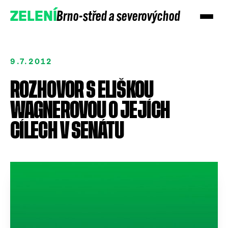
Brno-střed a severovýchod
ZELENÍ
9.7.2012
ROZHOVOR S ELIŠKOU
WAGNEROVOU O JEJÍCH
CÍLECH V SENÁTU
Přidejte se
Podpořte nás