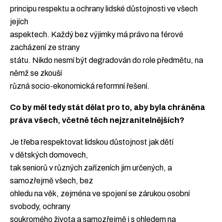
principu respektu a ochrany lidské důstojnosti ve všech
jejích
aspektech. Každý bez výjimky má právo na férové
zacházení ze strany
státu. Nikdo nesmí být degradován do role předmětu, na
němž se zkouší
různá socio-ekonomická reformní řešení.
Co by měl tedy stát dělat pro to, aby byla chráněna
práva všech, včetně těch nejzranitelnějších?
Je třeba respektovat lidskou důstojnost jak dětí
v dětských domovech,
tak seniorů v různých zařízeních jim určených, a
samozřejmě všech, bez
ohledu na věk, zejména ve spojení se zárukou osobní
svobody, ochrany
soukromého života a samozřejmě i s ohledem na