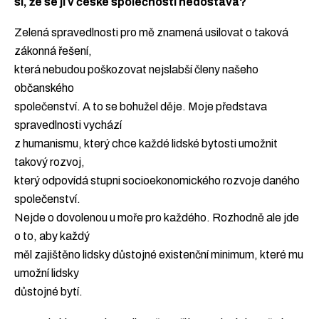
si, že se jí v české společnosti nedostává?
Zelená spravedlnosti pro mě znamená usilovat o taková
zákonná řešení,
která nebudou poškozovat nejslabší členy našeho
občanského
společenství. A to se bohužel děje. Moje představa
spravedlnosti vychází
z humanismu, který chce každé lidské bytosti umožnit
takový rozvoj,
který odpovídá stupni socioekonomického rozvoje daného
společenství.
Nejde o dovolenou u moře pro každého. Rozhodně ale jde
o to, aby každý
měl zajištěno lidsky důstojné existenční minimum, které mu
umožní lidsky
důstojné bytí.