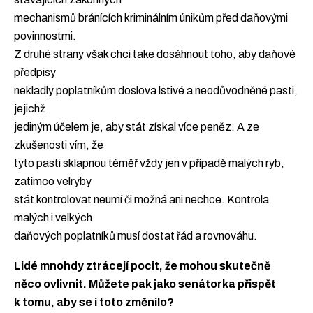
mechanismů bránících kriminálním únikům před daňovými
povinnostmi.
Z druhé strany však chci take dosáhnout toho, aby daňové
předpisy
nekladly poplatníkům doslova lstivé a neodůvodněné pasti,
jejichž
jediným účelem je, aby stát získal více peněz. A ze
zkušenosti vím, že
tyto pasti sklapnou téměř vždy jen v případě malých ryb,
zatímco velryby
stát kontrolovat neumí či možná ani nechce. Kontrola
malých i velkých
daňových poplatníků musí dostat řád a rovnováhu.
Lidé mnohdy ztrácejí pocit, že mohou skutečně
něco ovlivnit. Můžete pak jako senátorka přispět
k tomu, aby se i toto změnilo?