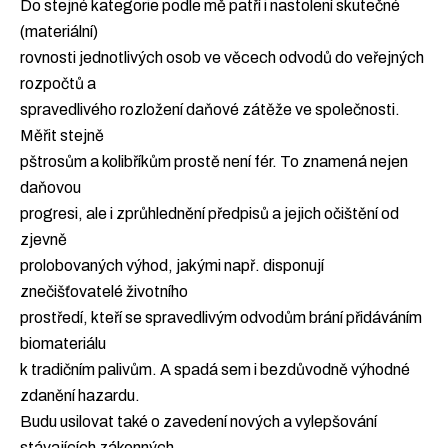
Do stejné kategorie podle mě patří i nastolení skutečné
(materiální)
rovnosti jednotlivých osob ve věcech odvodů do veřejných
rozpočtů a
spravedlivého rozložení daňové zátěže ve společnosti.
Měřit stejně
pštrosům a kolibříkům prostě není fér. To znamená nejen
daňovou
progresi, ale i zprůhlednění předpisů a jejich očištění od
zjevně
prolobovaných výhod, jakými např. disponují
znečišťovatelé životního
prostředí, kteří se spravedlivým odvodům brání přidáváním
biomateriálu
k tradičním palivům. A spadá sem i bezdůvodně výhodné
zdanění hazardu.
Budu usilovat také o zavedení nových a vylepšování
stávajících zákonných