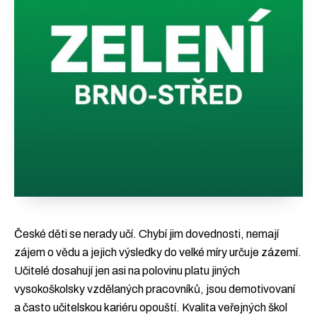
České děti se nerady učí. Chybí jim dovednosti, nemají
zájem o vědu a jejich výsledky do velké míry určuje zázemí.
Učitelé dosahují jen asi na polovinu platu jiných
vysokoškolsky vzdělaných pracovníků, jsou demotivovaní
a často učitelskou kariéru opouští. Kvalita veřejných škol