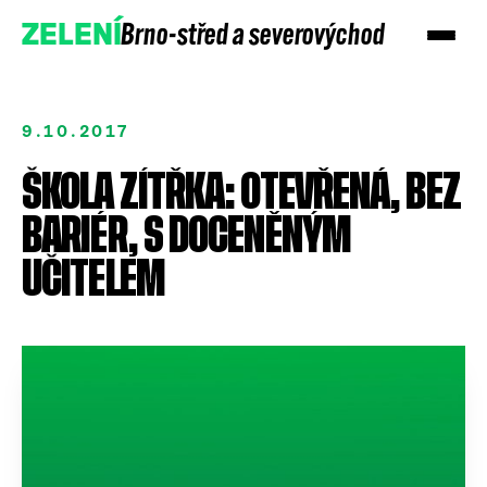
Brno-střed a severovýchod
ZELENÍ
9.10.2017
ŠKOLA ZÍTŘKA: OTEVŘENÁ, BEZ
BARIÉR, S DOCENĚNÝM
UČITELEM
Přidejte se
Podpořte nás