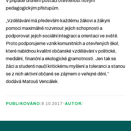
V případě druhém postačí otevřenost novým
pedagogickým přístupům.
„Vzdělávání má především každému žákovi a žákyni
pomoci maximálně rozvinout jejich schopnosti a
podporovat jejich sociální integraci a orientaci ve světě.
Proto podporujeme vznik komunitních a otevřených škol,
které nabídnou kvalitní občanské vzdělávání v politické,
mediální, finanční a ekologické gramotnosti. Jen tak se
žáci a studenti naučí kritickému myšlení a toleranci a stanou
se z nich aktivní občané se zájmem o veřejné dění,“
dodává Matouš Vencálek.
PUBLIKOVÁNO:
9.10.2017
•
AUTOR: