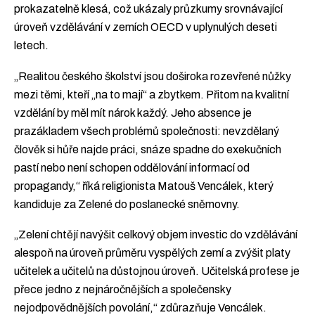
prokazatelně klesá, což ukázaly průzkumy srovnávající
úroveň vzdělávání v zemích OECD v uplynulých deseti
letech.
„Realitou českého školství jsou doširoka rozevřené nůžky
mezi těmi, kteří „na to mají“ a zbytkem. Přitom na kvalitní
vzdělání by měl mít nárok každý. Jeho absence je
prazákladem všech problémů společnosti: nevzdělaný
člověk si hůře najde práci, snáze spadne do exekučních
pastí nebo není schopen oddělování informací od
propagandy,“ říká religionista Matouš Vencálek, který
kandiduje za Zelené do poslanecké sněmovny.
„Zelení chtějí navýšit celkový objem investic do vzdělávání
alespoň na úroveň průměru vyspělých zemí a zvýšit platy
učitelek a učitelů na důstojnou úroveň. Učitelská profese je
přece jedno z nejnáročnějších a společensky
nejodpovědnějších povolání,“ zdůrazňuje Vencálek.