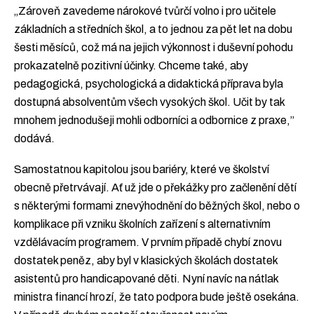
„Zároveň zavedeme nárokové tvůrčí volno i pro učitele
základních a středních škol, a to jednou za pět let na dobu
šesti měsíců, což má na jejich výkonnost i duševní pohodu
prokazatelně pozitivní účinky. Chceme také, aby
pedagogická, psychologická a didaktická příprava byla
dostupná absolventům všech vysokých škol. Učit by tak
mnohem jednodušeji mohli odborníci a odbornice z praxe,”
dodává.
Samostatnou kapitolou jsou bariéry, které ve školství
obecně přetrvávají. Ať už jde o překážky pro začlenění dětí
s některými formami znevýhodnění do běžných škol, nebo o
komplikace při vzniku školních zařízení s alternativním
vzdělávacím programem. V prvním případě chybí znovu
dostatek peněz, aby byl v klasických školách dostatek
asistentů pro handicapované děti. Nyní navíc na nátlak
ministra financí hrozí, že tato podpora bude ještě osekána.