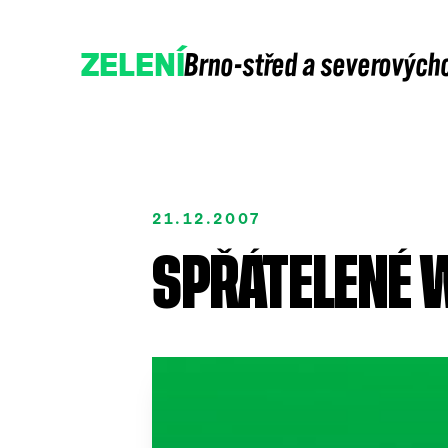
Brno-střed a severových
ZELENÍ
21.12.2007
SPŘÁTELENÉ 
Přidejte se
Podpořte nás