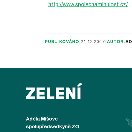
http://www.spolecnaminulost.cz/
PUBLIKOVÁNO:
21.12.2007
•
AUTOR:
AD
ZELENÍ
Adéla Mišove
spolupředsedkyně ZO