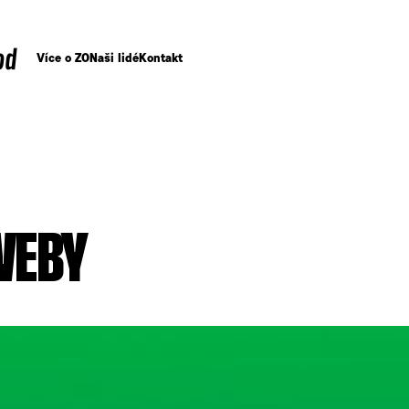
od
Více o ZO
Naši lidé
Kontakt
WEBY