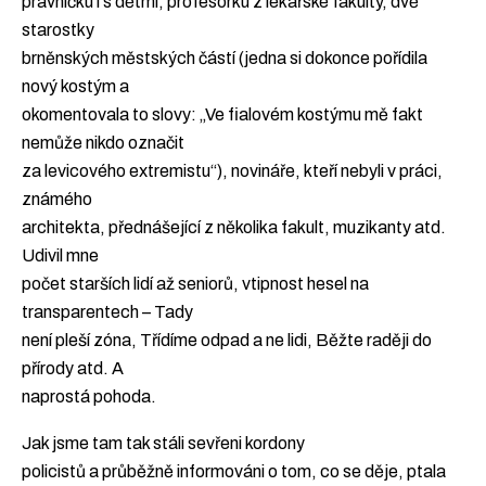
právničku i s dětmi, profesorku z lékařské fakulty, dvě
starostky
brněnských městských částí (jedna si dokonce pořídila
nový kostým a
okomentovala to slovy: „Ve fialovém kostýmu mě fakt
nemůže nikdo označit
za levicového extremistu“), novináře, kteří nebyli v práci,
známého
architekta, přednášející z několika fakult, muzikanty atd.
Udivil mne
počet starších lidí až seniorů, vtipnost hesel na
transparentech – Tady
není pleší zóna, Třídíme odpad a ne lidi, Běžte raději do
přírody atd. A
naprostá pohoda.
Jak jsme tam tak stáli sevřeni kordony
policistů a průběžně informováni o tom, co se děje, ptala