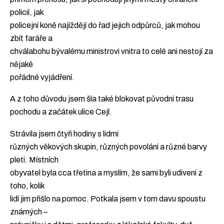
policií, jak
policejní koně najíždějí do řad jejich odpůrců, jak mohou
zbít faráře a
chválabohu bývalému ministrovi vnitra to celé ani nestojí za
nějaké
pořádné vyjádření.
A z toho důvodu jsem šla také blokovat původní trasu
pochodu a začátek ulice Cejl.
Strávila jsem čtyři hodiny s lidmi
různých věkových skupin, různých povolání a různé barvy
pleti. Místních
obyvatel byla cca třetina a myslím, že sami byli udivení z
toho, kolik
lidí jim přišlo na pomoc. Potkala jsem v tom davu spoustu
známých –