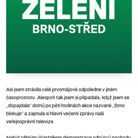
Asi jsem strávila celé prvomájové odpoledne v jiném
časoprostoru. Alespoň tak jsem si připadala, když jsem se
„dopajdala“ domů po pěti hodinách akce nazvané „Brno
blokuje“ a zapnula si hlavní večerní zprávy naší
veřejnoprávní televize.
Nebýt přímým účastníkem demonstrace odpůrců pochodu