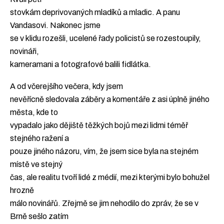
stovkám deprivovaných mladíků a mladic. A panu
Vandasovi. Nakonec jsme
se v klidu rozešli, ucelené řady policistů se rozestoupily,
novináři,
kameramani a fotografové balili fidlátka.
A od včerejšího večera, kdy jsem
nevěřícně sledovala záběry a komentáře z asi úplně jiného
města, kde to
vypadalo jako dějiště těžkých bojů mezi lidmi téměř
stejného ražení a
pouze jiného názoru, vím, že jsem sice byla na stejném
místě ve stejný
čas, ale realitu tvoří lidé z médií, mezi kterými bylo bohužel
hrozně
málo novinářů. Zřejmě se jim nehodilo do zpráv, že se v
Brně sešlo zatím