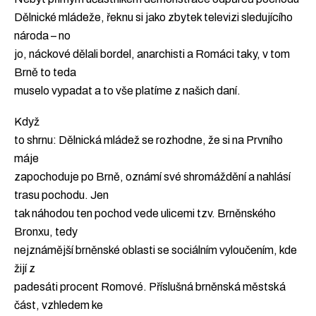
Dělnické mládeže, řeknu si jako zbytek televizi sledujícího
národa – no
jo, náckové dělali bordel, anarchisti a Romáci taky, v tom
Brně to teda
muselo vypadat a to vše platíme z našich daní.
Když
to shrnu: Dělnická mládež se rozhodne, že si na Prvního
máje
zapochoduje po Brně, oznámí své shromáždění a nahlásí
trasu pochodu. Jen
tak náhodou ten pochod vede ulicemi tzv. Brněnského
Bronxu, tedy
nejznámější brněnské oblasti se sociálním vyloučením, kde
žijí z
padesáti procent Romové. Příslušná brněnská městská
část, vzhledem ke