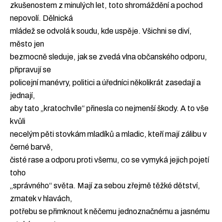
zkušenostem z minulých let, toto shromáždění a pochod
nepovolí. Dělnická
mládež se odvolá k soudu, kde uspěje. Všichni se diví,
město jen
bezmocně sleduje, jak se zvedá vlna občanského odporu,
připravují se
policejní manévry, politici a úředníci několikrát zasedají a
jednají,
aby tato „kratochvíle“ přinesla co nejmenší škody. A to vše
kvůli
necelým pěti stovkám mladíků a mladic, kteří mají zálibu v
černé barvě,
čisté rase a odporu proti všemu, co se vymyká jejich pojetí
toho
„správného“ světa. Mají za sebou zřejmě těžké dětství,
zmatek v hlavách,
potřebu se přimknout k něčemu jednoznačnému a jasnému