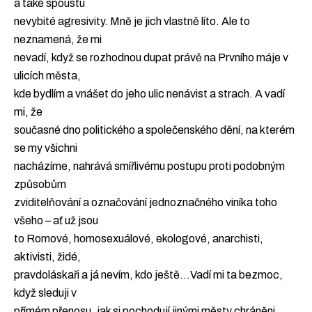
a také spoustu
nevybité agresivity. Mně je jich vlastně líto. Ale to
neznamená, že mi
nevadí, když se rozhodnou dupat právě na Prvního máje v
ulicích města,
kde bydlím a vnášet do jeho ulic nenávist a strach. A vadí
mi, že
současné dno politického a společenského dění, na kterém
se my všichni
nacházíme, nahrává smířlivému postupu proti podobným
způsobům
zviditelňování a označování jednoznačného viníka toho
všeho – ať už jsou
to Romové, homosexuálové, ekologové, anarchisti,
aktivisti, židé,
pravdoláskaři a já nevím, kdo ještě…Vadí mi ta bezmoc,
když sleduji v
přímém přenosu, jak si pochodují jinými městy chráněni