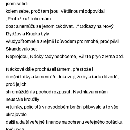
jsem se lidí
kolem sebe, proč tam jsou. Většinou mi odpovídali:
„Protože už toho mám
dost a nemůžu se jenom tak dívat…“ Odkazy na Nový
Bydžov a Krupku byly
všudypřítomné a zřejmě i důvodem pro mnohé, proč přišli.
Skandovalo se:
Neprojdou, Nácky tady nechceme, Běžte pryč z Brna atd.
Náckové dále procházeli Brnem, přestože i
dnešní fotky a komentáře dokazují, že byla řada důvodů,
proč jejich
shromáždění a pochod rozpustit. Nad hlavami nám
neustále kroužily
vrtulníky, policistů v novodobém brnění přibývalo a to vše
ukrajovalo
další a další veřejné finance na ochranu veřejného pořádku.
Kvůli pěti