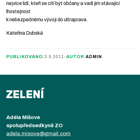
nejvíce lidí, kteří se cítí být občany a vadí jim stávající
lhostejnost
k nebezpečnému vývoji do ultraprava.
Kateřina Dubská
PUBLIKOVÁNO:
3.5.2011
•
AUTOR:
ADMIN
ZELENÍ
Adéla Mišove
spolupředsedkyně ZO
adela.misove@gmail.com