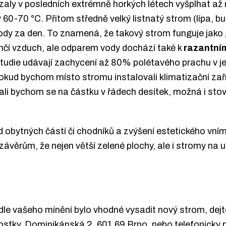
zaly v posledních extrémně horkých létech vyšplhat až n
0-70 °C. Přitom středně velký listnatý strom (lípa, buk,
 vody za den. To znamená, že takový strom funguje jako
hčí vzduch, ale odparem vody dochází také k
razantním
tudie udávají zachycení až 80% polétavého prachu v jeji
ud bychom místo stromu instalovali klimatizační zaříz
tali bychom se na částku v řádech desítek, možná i stov
 od obytných částí či chodníků a zvýšení estetického vní
závěrům, že nejen větší zelené plochy, ale i stromy na 
odle vašeho mínění bylo vhodné vysadit nový strom, de
ostky, Dominikánská 2, 601 69 Brno, nebo telefonicky 