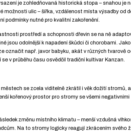
ysazení je zohledňovaná historická stopa – snahou je na
vé možnosti ulic – šířka, vzdálenost místa výsadby od
ní podmínky nutné pro kvalitní zakořenění.
stnosti prostředí a schopnosti dřevin se na ně adapto
jiné jsou odolnější k napadení škůdci či chorobami. Jak
 označit např. javor babyku, akát v různých tvarově od
 se v průběhu času osvědčil tradiční kultivar Kanzan.
městech se zcela viditelně zkrátil i věk dožití stromů, 
enší kořenový prostor pro stromy se všemi negativními
ledek změnu místního klimatu – menší vzdušná vlhkost,
dcům. Na to stromy logicky reagují zkrácením svého ž