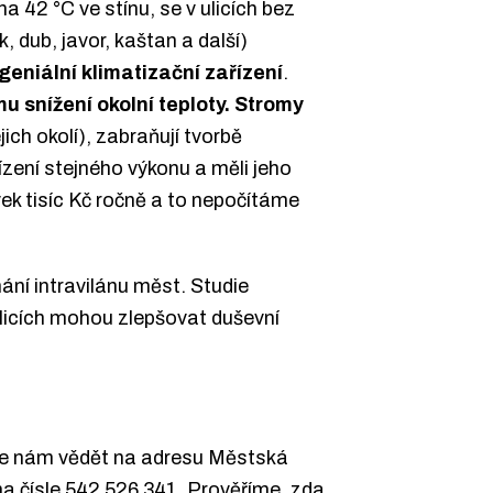
a 42 °C ve stínu, se v ulicích bez
 dub, javor, kaštan a další)
geniální klimatizační zařízení
.
u snížení okolní teploty. Stromy
ch okolí), zabraňují tvorbě
ení stejného výkonu a měli jeho
ek tisíc Kč ročně a to nepočítáme
mání intravilánu měst. Studie
ulicích mohou zlepšovat duševní
jte nám vědět na adresu Městská
na čísle 542 526 341. Prověříme, zda