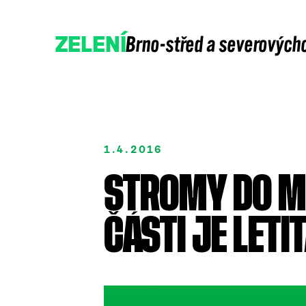
Brno-střed a severových
ZELENÍ
1.4.2016
STROMY DO M
Přidejte se
Podpořte nás
ČÁSTI JE LETI