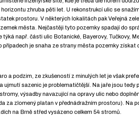
umístěné inženýrské sítě, kde je třeba dle norem dod
 horizontu zhruba pěti let. U rekonstrukcí ulic se snaž
statek prostoru. V některých lokalitách pak Veřejná zel
ozemek města. Nejčastěji tyto pozemky spadají do spr
 týká např. části ulic Botanické, Bayerovy, Tučkovy, M
hto případech je snaha ze strany města pozemky získat 
o a podzim, ze zkušeností z minulých let je však pref
 a ujmutí sazenic je problematičtější. Na jaře jsou te
tromy, výsadby navazující na opravy ulic nebo doplněn
da za zlomený platan v přednádražním prostoru). Na p
řadích na Brně střed vysázeno celkem 54 stromů.