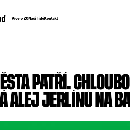
od
Více o ZO
Naši lidé
Kontakt
ĚSTA PATŘÍ. CHLOUB
TÁ ALEJ JERLÍNŮ NA 