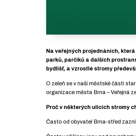
Na veřejných projednáních, která 
parků, parčíků a dalších prostrans
bydlišť, a vzrostlé stromy předevš
O zeleň se v naší městské části sta
organizace města Brna – Veřejná zel
Proč v některých ulicích stromy c
Často od obyvatel Brna-střed zaznív