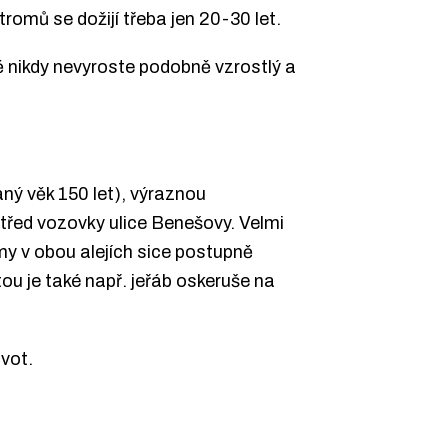
omů se dožijí třeba jen 20-30 let.
ě nikdy nevyroste podobně vzrostlý a
aný věk 150 let), výraznou
třed vozovky ulice Benešovy. Velmi
omy v obou alejích sice postupně
ou je také např. jeřáb oskeruše na
vot.