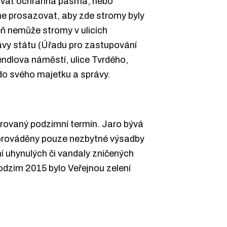
ržovat ochranná pásma, nebo
íme prosazovat, aby zde stromy byly
eň nemůže stromy v ulicích
ávy státu (Úřadu pro zastupování
endlova náměstí, ulice Tvrdého,
do svého majetku a správy.
erovaný podzimní termín. Jaro bývá
dy prováděny pouze nezbytné výsadby
í uhynulých či vandaly zničených
odzim 2015 bylo Veřejnou zelení