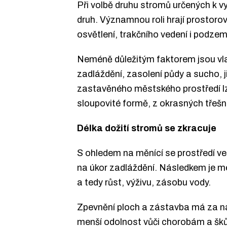
Při volbě druhu stromů určených k v
druh. Významnou roli hrají prostoro
osvětlení, trakčního vedení i podzem
Neméně důležitým faktorem jsou vla
zadláždění, zasolení půdy a sucho, 
zastavěného městského prostředí lze
sloupovité formě, z okrasných třešní
Délka dožití stromů se zkracuje
S ohledem na měnící se prostředí ve 
na úkor zadláždění. Následkem je m
a tedy růst, výživu, zásobu vody.
Zpevnění ploch a zástavba má za nás
menší odolnost vůči chorobám a šků