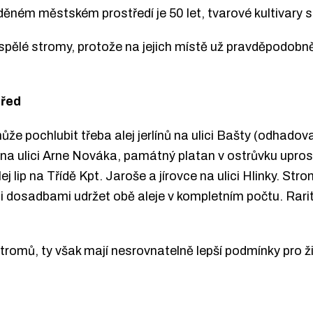
ném městském prostředí je 50 let, tvarové kultivary str
ospělé stromy, protože na jejich místě už pravděpodobn
třed
ůže pochlubit třeba alej jerlínů na ulici Bašty (odhadov
na ulici Arne Nováka, památný platan v ostrůvku upros
 lip na Třídě Kpt. Jaroše a jírovce na ulici Hlinky. Str
i dosadbami udržet obě aleje v kompletním počtu. Rarit
tromů, ty však mají nesrovnatelně lepší podmínky pro ži