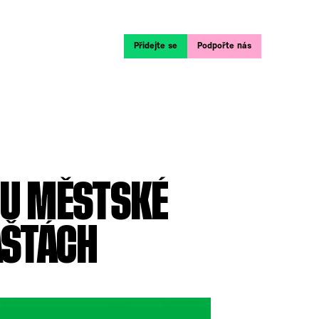
Přidejte se
Podpořte nás
OU MĚSTSKÉ
BAŠTÁCH