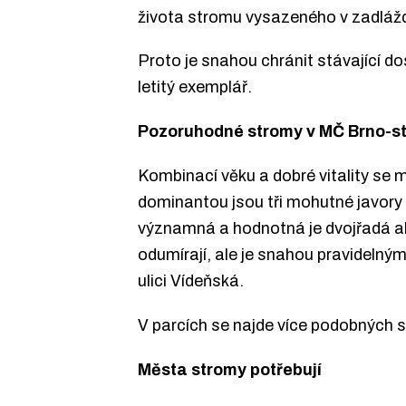
života stromu vysazeného v zadláždě
Proto je snahou chránit stávající d
letitý exemplář.
Pozoruhodné stromy v MČ Brno-s
Kombinací věku a dobré vitality se m
dominantou jsou tři mohutné javory 
významná a hodnotná je dvojřadá alej
odumírají, ale je snahou pravidelným
ulici Vídeňská.
V parcích se najde více podobných s
Města stromy potřebují