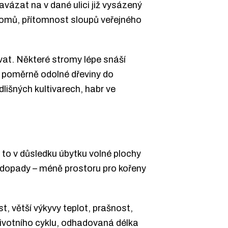
vázat na v dané ulici již vysázený
 domů, přítomnost sloupů veřejného
vat. Některé stromy lépe snáší
o poměrně odolné dřeviny do
lišných kultivarech, habr ve
a to v důsledku úbytku volné plochy
 dopady – méně prostoru pro kořeny
 větší výkyvy teplot, prašnost,
ivotního cyklu, odhadovaná délka