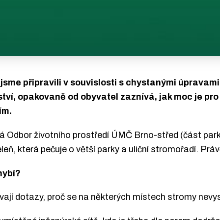
jsme připravili v souvislosti s chystanými úpravami
tví, opakovaně od obyvatel zaznívá, jak moc je pro n
ím.
rá Odbor životního prostředí ÚMČ Brno-střed (část park
eň, která pečuje o větší parky a uliční stromořadí. Prá
hybí?
ají dotazy, proč se na některých místech stromy nevysaz