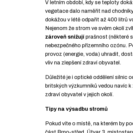
V letním období, kdy se teploty doká
vegetace dalo naměřit nad chodníky 6
dokážou v létě odpařit až 400 litrů
Nejenom že strom ve svém okolí zvl
zároveň snižují
prašnost (některé s
nebezpečného přízemního ozónu. Pok
provoz (energie, voda) uhradit, dos
vliv na zlepšení zdraví obyvatel.
Důležité je i optické oddělení silnic
britských výzkumníků vedou navíc k 
zdraví obyvatel v jejich okolí.
Tipy na výsadbu stromů
Pokud víte o místě, na kterém by p
část Brno-střed, Útvar 3. místostar