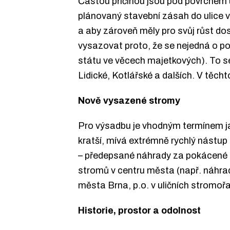
Častou příčinou jsou pod povrchem 
plánovaný stavební zásah do ulice v
a aby zároveň měly pro svůj růst do
vysazovat proto, že se nejedná o p
státu ve věcech majetkových). To se
Lidické, Kotlářské a dalších. V těc
Nově vysazené stromy
Pro výsadbu je vhodným termínem jar
kratší, mívá extrémně rychlý nástup
– předepsané náhrady za pokácené s
stromů v centru města (např. náhra
města Brna, p.o. v uličních stromo
Historie, prostor a odolnost