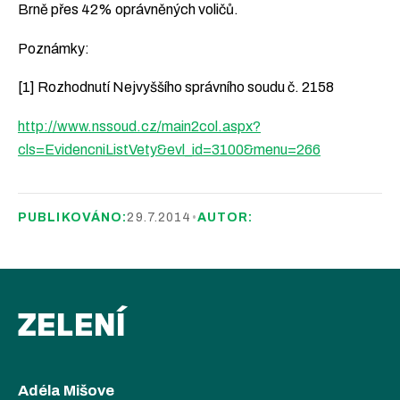
Brně přes 42% oprávněných voličů.
Poznámky:
[1] Rozhodnutí Nejvyššího správního soudu č. 2158
http://www.nssoud.cz/main2col.aspx?
cls=EvidencniListVety&evl_id=3100&menu=266
PUBLIKOVÁNO:
29.7.2014
•
AUTOR:
ZELENÍ
Adéla Mišove