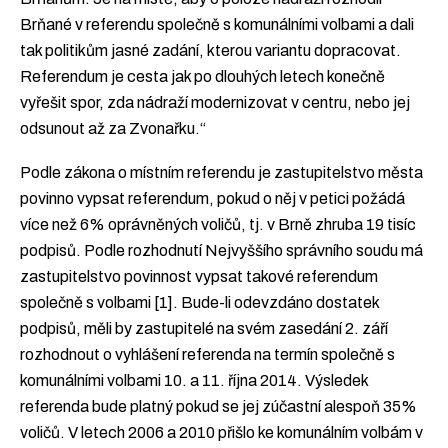
Brňané v referendu společně s komunálními volbami a dali
tak politikům jasné zadání, kterou variantu dopracovat.
Referendum je cesta jak po dlouhých letech konečně
vyřešit spor, zda nádraží modernizovat v centru, nebo jej
odsunout až za Zvonařku.“
Podle zákona o místním referendu je zastupitelstvo města
povinno vypsat referendum, pokud o něj v petici požádá
více než 6% oprávněných voličů, tj. v Brně zhruba 19 tisíc
podpisů. Podle rozhodnutí Nejvyššího správního soudu má
zastupitelstvo povinnost vypsat takové referendum
společně s volbami [1]. Bude-li odevzdáno dostatek
podpisů, měli by zastupitelé na svém zasedání 2. září
rozhodnout o vyhlášení referenda na termín společně s
komunálními volbami 10. a 11. října 2014. Výsledek
referenda bude platný pokud se jej zúčastní alespoň 35%
voličů. V letech 2006 a 2010 přišlo ke komunálním volbám v