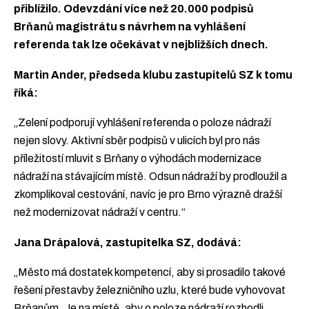
přiblížilo. Odevzdání více než 20.000 podpisů
Brňanů magistrátu s návrhem na vyhlášení
referenda tak lze očekávat v nejbližších dnech.
Martin Ander, předseda klubu zastupitelů SZ k tomu
říká:
„Zelení podporují vyhlášení referenda o poloze nádraží
nejen slovy. Aktivní sběr podpisů v ulicích byl pro nás
příležitostí mluvit s Brňany o výhodách modernizace
nádraží na stávajícím místě. Odsun nádraží by prodloužil a
zkomplikoval cestování, navíc je pro Brno výrazně dražší
než modernizovat nádraží v centru.“
Jana Drápalová, zastupitelka SZ, dodává:
„Město má dostatek kompetencí, aby si prosadilo takové
řešení přestavby železničního uzlu, které bude vyhovovat
Brňanům. Je na místě, aby o poloze nádraží rozhodli