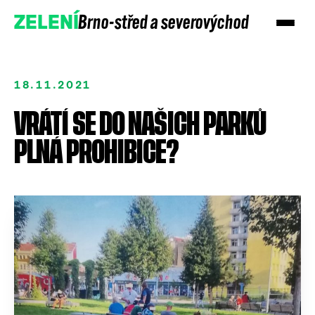
Brno-střed a severovýchod
ZELENÍ
18.11.2021
VRÁTÍ SE DO NAŠICH PARKŮ
PLNÁ PROHIBICE?
Přidejte se
Podpořte nás