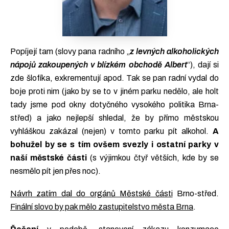
Popíjejí tam (slovy pana radního „
z levných alkoholických
nápojů zakoupených v blízkém obchodě Albert
“), dají si
zde šlofíka, exkrementují apod. Tak se pan radní vydal do
boje proti nim (jako by se to v jiném parku nedělo, ale holt
tady jsme pod okny dotyčného vysokého politika Brna-
střed) a jako nejlepší shledal, že by přímo městskou
vyhláškou zakázal (nejen) v tomto parku pít alkohol.
A
bohužel by se s tím ovšem svezly i ostatní parky v
naší městské části
(s výjimkou čtyř větších, kde by se
nesmělo pít jen přes noc).
Návrh zatím dal do orgánů Městské části
Brno-střed.
Finální slovo by pak mělo zastupitelstvo města Brna
.