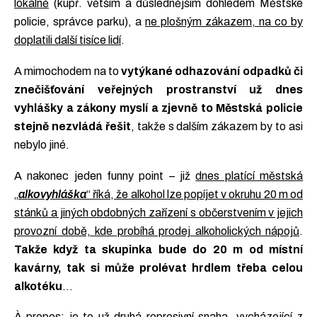
lokálně
(kupř. větším a důslednějším dohledem Městské
policie, správce parku), a
ne plošným zákazem, na co by
doplatili další tisíce lidí
.
A mimochodem na to
vytýkané odhazování odpadků či
znečišťování veřejných prostranství už dnes
vyhlášky a zákony myslí a zjevně to Městská policie
stejně nezvládá řešit
, takže s dalším zákazem by to asi
nebylo jiné.
A nakonec jeden funny point – již
dnes platící městská
„
alkovyhláška
“ říká, že alkohol lze popíjet v okruhu 20 m od
stánků a jiných obdobných zařízení s občerstvením v jejich
provozní době, kde probíhá prodej alkoholických nápojů
.
Takže když ta skupinka bude do 20 m od místní
kavárny, tak si může prolévat hrdlem třeba celou
alkotéku
…
À propos: je to už druhá represivní snaha, vycházející z