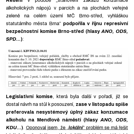
Řešení
v podobě „stanovení zákazu konzumace
alkoholických nápojů v parcích a na plochách veřejné
zeleně na celém území MČ Brno-střed, vyhláškou
statutárního města Brna“
podpořila v říjnu represivní
bezpečnostní komise Brno-střed (hlasy
ANO, ODS,
SPD
…)
:
Legislativní komise
, která byla další v pořadí, jíž se
dostal návrh na stůl k posouzení,
zase v listopadu spíše
preferovala nesystémový úplný zákaz konzumace
alkoholu na Mendlově náměstí (hlasy
ANO, ODS,
KDU
…)
.
Oponoval jsem, že „
lokální
“ problém se má řešit