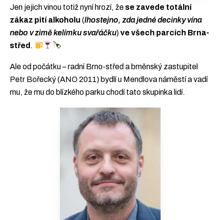
Jen jejich vinou totiž nyní hrozí, že
se zavede totální
zákaz pití alkoholu
(
lhostejno, zda jedné decinky vína
nebo v zimě kelímku svařáčku
)
ve všech parcích Brna-
střed
.
Ale od počátku – radní Brno-střed a brněnský zastupitel
Petr Bořecký (ANO 2011) bydlí u Mendlova náměstí a vadí
mu, že mu do blízkého parku chodí tato skupinka lidí.