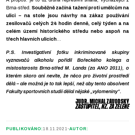
Brna-střed.
Souběžně začíná tažení proti umělcům na
ulici – na stole jsou návrhy na zákaz používání
zesilovačů celých 24 hodin denně, celý týden a na
celém území historického středu nebo aspoň na
třech hlavních ulicích
…
P.S. Investigativní fotku inkriminované skupiny
vyznavačů alkoholu pořídil Bořeckého kolega a
místostarosta Brna-střed M. Landa (za ANO 2011), o
kterém skoro ani nevíte, že něco pro životní prostředí
dělá – ale možná je to tak lepší, než aby tento absolvent
Fakulty sportovních studií dělal nějaké „vylomeniny“.
JUDR. MICHAL ZÁVODSKÝ
ZASTUPITEL, NZ. ZA ZELENÉ
PUBLIKOVÁNO:
18.11.2021
•
AUTOR: