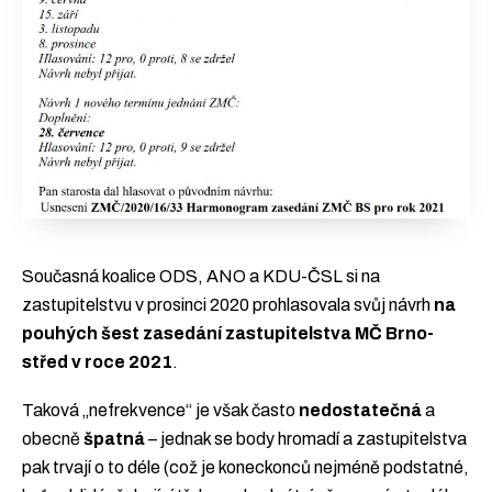
Současná koalice ODS, ANO a KDU-ČSL si na
zastupitelstvu v prosinci 2020 prohlasovala svůj návrh
na
pouhých šest zasedání zastupitelstva MČ Brno-
střed v roce 2021
.
Taková „nefrekvence“ je však často
nedostatečná
a
obecně
špatná
– jednak se body hromadí a zastupitelstva
pak trvají o to déle (což je koneckonců nejméně podstatné,