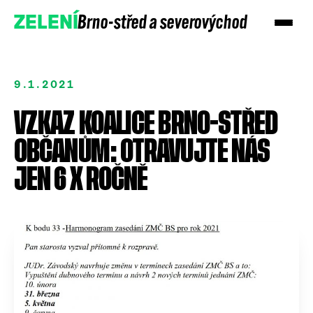
Brno-střed a severovýchod
ZELENÍ
9.1.2021
VZKAZ KOALICE BRNO-STŘED
OBČANŮM: OTRAVUJTE NÁS
JEN 6 X ROČNĚ
Přidejte se
Podpořte nás