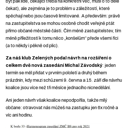
byť pak lidé, čekající třeba na konkrétní věc, musí o to déle
čekat), ale zejména je to problém u záležitostí, které
spěchají nebo jsou časově limitované. A především: právě
na zastupitelstva se mohou osobně chodit veřejně ptát
přímo občané městské části. Čím méně zastupitelstev, tím
méně příležitostí k tomu něco „konšelům“ přede všemi říci
(a to někdy i pěkně od plic).
Za náš klub Zelených podal návrh na rozšíření o
celkem dvě nová zasedání Michal Závodský
: jeden
termín se měl přidat v prvním pololetí a druhý během
prázdnin, kdy mezi schůzemi 9. června a 15. září dle návrhu
koalice jsou více než tři měsíce jednacího nicnedělání.
Ani jeden návrh však koalice nepodpořila, takže milý
občane: otravovat nás můžeš na zastupku jen 6x ročně a
víc ani hodinu.