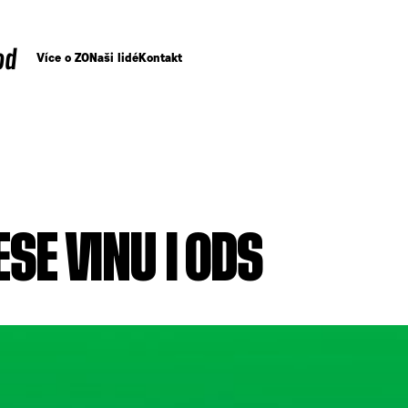
od
Více o ZO
Naši lidé
Kontakt
SE VINU I ODS