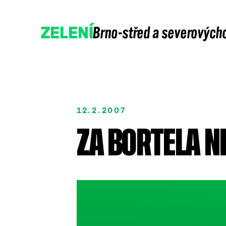
Brno-střed a severových
ZELENÍ
12.2.2007
ZA BORTELA NE
Přidejte se
Podpořte nás