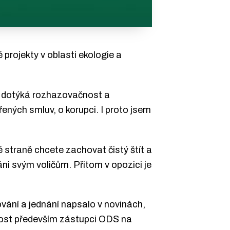
 projekty v oblasti ekologie a
om dotýká rozhazovačnost a
ených smluv, o korupci. I proto jsem
é straně chcete zachovat čistý štít a
ni svým voličům. Přitom v opozici je
ování a jednání napsalo v novinách,
dnost především zástupci ODS na