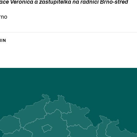
ace Veronica a zastupitelka na radnici Brno-střed
rno
IN