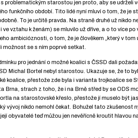
ce s problematickým starostou jen proto, aby se udrželi
ého funkčního období. Tito lidé nyní mluví o tom, že je 
odobně. To je určitě pravda. Na straně druhé už nikdo n
 ve vztahu k ženám) se mluvilo už dříve, a o to více p
jeho ambicióznosti, o tom, že je člověkem „který v tom
li možnost se s ním poprvé setkat.
odmínku pro jednání o možné koalici s ČSSD dali požadav
D Michal Bortel nebyl starostou. Ukazuje se, že to by
é koalice, přestože zde byla i varianta trojkoalice se S
 Brna, strach z toho, že i na Brně střed by se ODS mo
rtla na starostovské křeslo, přestože jí muselo být ja
ý vývoj nikdo nemohl čekat. Bohužel tato zkušenost nyn
jí obyvatelé teď můžou jen nevěřícně kroutit hlavou na