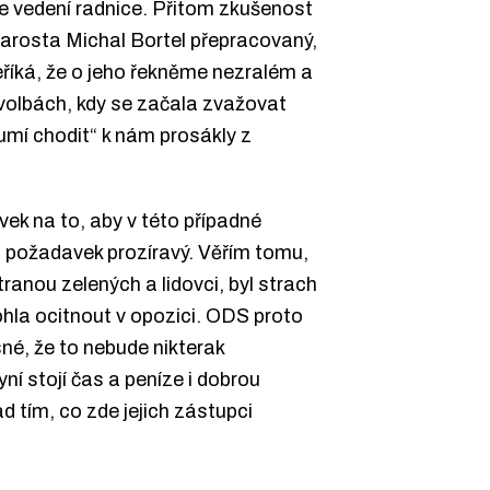
 ve vedení radnice. Přitom zkušenost
starosta Michal Bortel přepracovaný,
eříká, že o jeho řekněme nezralém a
o volbách, kdy se začala zvažovat
 umí chodit“ k nám prosákly z
ek na to, aby v této případné
l požadavek prozíravý. Věřím tomu,
tranou zelených a lidovci, byl strach
hla ocitnout v opozici. ODS proto
sné, že to nebude nikterak
í stojí čas a peníze i dobrou
d tím, co zde jejich zástupci