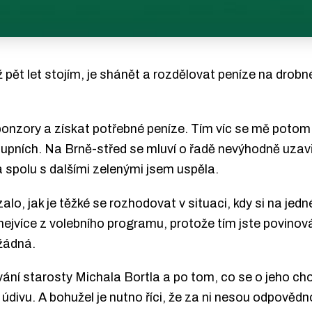
ž pět let stojím, je shánět a rozdělovat peníze na drobné
 sponzory a získat potřebné peníze. Tím víc se mě pot
upních. Na Brně-střed se mluví o řadě nevýhodně uzavř
 spolu s dalšími zelenými jsem uspěla.
lo, jak je těžké se rozhodovat v situaci, kdy si na jedn
nejvíce z volebního programu, protože tím jste povinová
žádná.
vání starosty Michala Bortla a po tom, co se o jeho ch
 údivu. A bohužel je nutno říci, že za ni nesou odpově