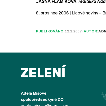
JASNA FLAMIKOVÁ
,
ředitelka Nad
8. prosince 2006 | Lidové noviny – B
PUBLIKOVÁNO:
12.2.2007
•
AUTOR:
ADM
ZELENÍ
Adéla Mišove
spolupředsedkyně ZO
adela.misove@gmail.com