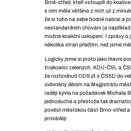
Brně-střed, kteří vstoupili do koali
s ním měla většina z nich už z minul
že si toho na sebe hodně nabral a p
nestandardním chování (a například i
možná koaliční uskupení. I zprávy o 
několika stran předtím, než jsme mě
Logicky jsme si proto jako hlavní p
trojkoalici zelených, KDU-ČSL a ČSS
že rozhodnutí ODS jít s ČSSD do velk
ovlivněný děním na Magistrátu města
raději kývla na požadavek Michala Bo
jednoduché a přestože tak dramatick
pověst městskou část Brno-střed a je
provádějí.