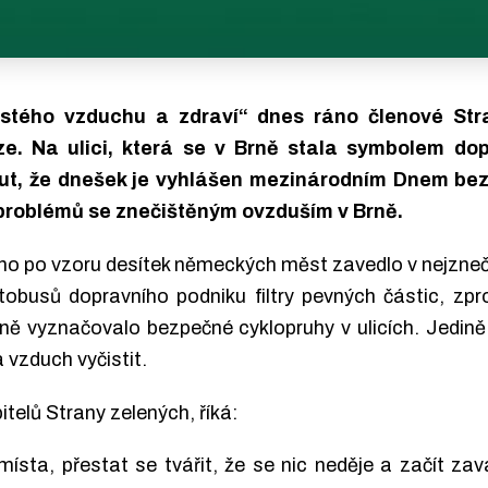
istého vzduchu a zdraví“ dnes ráno členové Str
e. Na ulici, která se v Brně stala symbolem do
ut, že dnešek je vyhlášen mezinárodním Dnem bez au
 problémů se znečištěným ovzduším v Brně.
no po vzoru desítek německých měst zavedlo v nejzneči
tobusů dopravního podniku filtry pevných částic, zp
vně vyznačovalo bezpečné cyklopruhy v ulicích. Jedi
 vzduch vyčistit.
telů Strany zelených, říká:
ta, přestat se tvářit, že se nic neděje a začít zavá