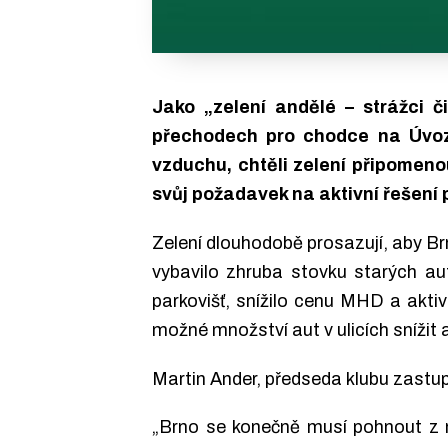
Jako „zelení andělé – strážci č
přechodech pro chodce na Úvoz
vzduchu, chtěli zelení připomeno
svůj požadavek na aktivní řešení
Zelení dlouhodobě prosazují, aby Br
vybavilo zhruba stovku starých au
parkovišť, snížilo cenu MHD a akti
možné množství aut v ulicích snížit a
Martin Ander, předseda klubu zastupi
„Brno se konečně musí pohnout z mís