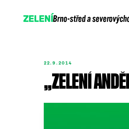
Brno-střed a severových
ZELENÍ
22.9.2014
„ZELENÍ ANDĚ
Přidejte se
Podpořte nás