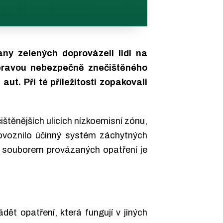
any zelených doprovázeli lidi na
pravou nebezpečně znečištěného
t. Při té příležitosti zopakovali
štěnějších ulicích nízkoemisní zónu,
rovoznilo účinný systém záchytných
ně souborem provázaných opatření je
dět opatření, která fungují v jiných