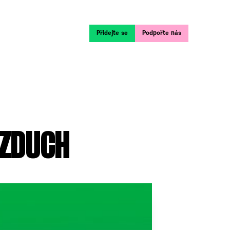
Přidejte se
Podpořte nás
VZDUCH