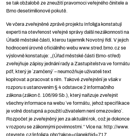
se tak obžalobě ze zneužití pravomoci veřejného činitele a
Brno desetimilionové pokutě.
Ve včera zveřejněné zprávě projektu Infoliga konstatují
experti na otevřenost veřejné správy další nezákonnosti na
Úřadě městské části, kterou tajemník Novotný řídí. V jejich
hodnocení úrovně oficiálního webu www.stred.brno.cz se
výslovně konstatuje: „(Úřad městské části Brno-střed)
zveřejňuje zápisy jednání rady a Zastupitelstva ve formátu
pdf, který je ´zamčený´ – neumožňuje uživateli text
kopírovat a pracovat s ním. Takové zveřejnění je však v
rozporu s ustanovením § 4 odstavce 2 informačního
zákona (zákon č. 106/99 Sb.), který nařizuje zveřejnit
všechny informace na webu ´ve formátu, jehož specifikace
je volně dostupná a použití uživatelem není omezováno´.
Rozpočet je zveřejněný jen za aktuální rok, což je dokonce
v rozporu se zákonnými povinnostmi.“ Více na: http://www.
otevrete.cz/infoliga.php?akce=clanek&id=717.