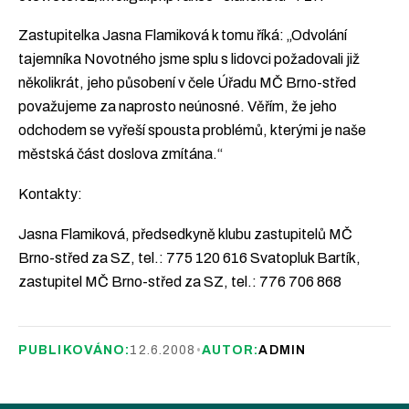
Zastupitelka Jasna Flamiková k tomu říká: „Odvolání
tajemníka Novotného jsme splu s lidovci požadovali již
několikrát, jeho působení v čele Úřadu MČ Brno-střed
považujeme za naprosto neúnosné. Věřím, že jeho
odchodem se vyřeší spousta problémů, kterými je naše
městská část doslova zmítána.“
Kontakty:
Jasna Flamiková, předsedkyně klubu zastupitelů MČ
Brno-střed za SZ, tel.: 775 120 616 Svatopluk Bartík,
zastupitel MČ Brno-střed za SZ, tel.: 776 706 868
PUBLIKOVÁNO:
12.6.2008
•
AUTOR:
ADMIN