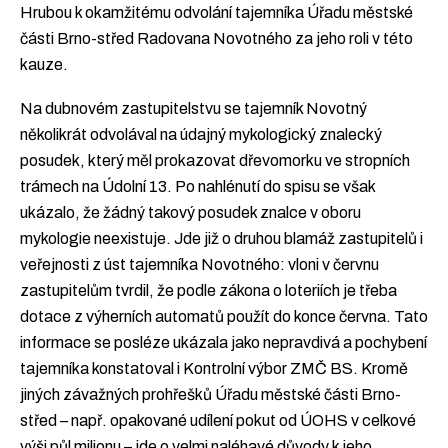
Hrubou k okamžitému odvolání tajemníka Úřadu městské
části Brno-střed Radovana Novotného za jeho roli v této
kauze.
Na dubnovém zastupitelstvu se tajemník Novotný
několikrát odvolával na údajný mykologický znalecký
posudek, který měl prokazovat dřevomorku ve stropních
trámech na Údolní 13. Po nahlénutí do spisu se však
ukázalo, že žádný takový posudek znalce v oboru
mykologie neexistuje. Jde již o druhou blamáž zastupitelů i
veřejnosti z úst tajemníka Novotného: vloni v červnu
zastupitelům tvrdil, že podle zákona o loteriích je třeba
dotace z výherních automatů použít do konce června. Tato
informace se posléze ukázala jako nepravdivá a pochybení
tajemníka konstatoval i Kontrolní výbor ZMČ BS. Kromě
jiných závažných prohřešků Úřadu městské části Brno-
střed – např. opakované udílení pokut od ÚOHS v celkové
výši půl milionu – jde o velmi naléhavé důvody k jeho