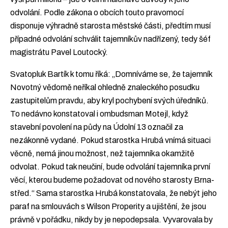
odvolání. Podle zákona o obcích touto pravomocí
disponuje výhradně starosta městské části, předtím musí
případné odvolání schválit tajemníkův nadřízený, tedy šéf
magistrátu Pavel Loutocký.
Svatopluk Bartík k tomu říká: „Domníváme se, že tajemník
Novotný vědomě neříkal ohledně znaleckého posudku
zastupitelům pravdu, aby kryl pochybení svých úředníků.
To nedávno konstatoval i ombudsman Motejl, když
stavební povolení na půdy na Údolní 13 označil za
nezákonně vydané. Pokud starostka Hrubá vnímá situaci
věcně, nemá jinou možnost, než tajemníka okamžitě
odvolat. Pokud tak neučiní, bude odvolání tajemníka první
věcí, kterou budeme požadovat od nového starosty Brna-
střed.“ Sama starostka Hrubá konstatovala, že nebýt jeho
paraf na smlouvách s Wilson Properity a ujištění, že jsou
právně v pořádku, nikdy by je nepodepsala. Vyvarovala by