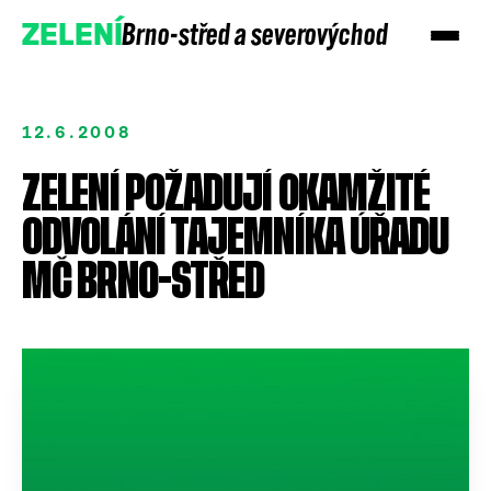
Brno-střed a severovýchod
ZELENÍ
12.6.2008
ZELENÍ POŽADUJÍ OKAMŽITÉ
ODVOLÁNÍ TAJEMNÍKA ÚŘADU
MČ BRNO-STŘED
Přidejte se
Podpořte nás