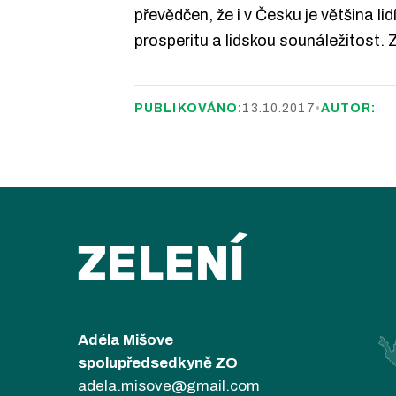
převědčen, že i v Česku je většina li
prosperitu a lidskou sounáležitost. 
PUBLIKOVÁNO:
13.10.2017
•
AUTOR:
ZELENÍ
Adéla Mišove
spolupředsedkyně ZO
adela.misove@gmail.com