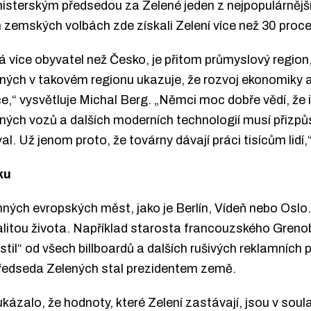
sterským předsedou za Zelené jeden z nejpopulárnějš
zemských volbách zde získali Zelení více než 30 proce
více obyvatel než Česko, je přitom průmyslový region,
ých v takovém regionu ukazuje, že rozvoj ekonomiky a
ruce,“ vysvětluje Michal Berg. „Němci moc dobře vědí, že
ných vozů a dalších moderních technologií musí přizpů
l. Už jenom proto, že továrny dávají práci tisícům lidí,
ku
ných evropských měst, jako je Berlín, Vídeň nebo Oslo
litou života. Například starosta francouzského Grenoblu
stil“ od všech billboardů a dalších rušivých reklamních
předseda Zelených stal prezidentem země.
kázalo, že hodnoty, které Zelení zastávají, jsou v sou