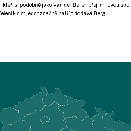
dí, kteří si podobně jako Van der Bellen přejí mírovou spo
Zelení k nim jednoznačně patří,“ dodává Berg.