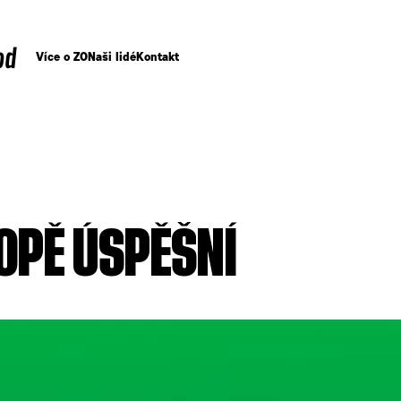
od
Více o ZO
Naši lidé
Kontakt
ROPĚ ÚSPĚŠNÍ