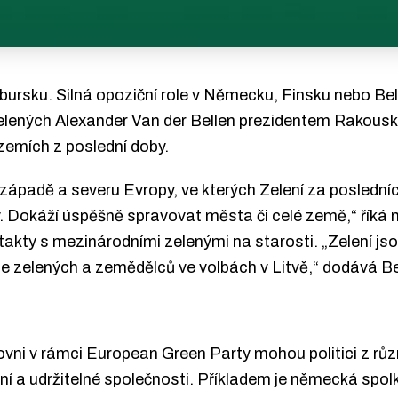
rsku. Silná opoziční role v Německu, Finsku nebo Belg
lených Alexander Van der Bellen prezidentem Rakouska
zemích z poslední doby.
padě a severu Evropy, ve kterých Zelení za posledních t
čky. Dokáží úspěšně spravovat města či celé země,“ řík
akty s mezinárodními zelenými na starosti. „Zelení jsou
ie zelených a zemědělců ve volbách v Litvě,“ dodává B
ovni v rámci European Green Party mohou politici z různ
 a udržitelné společnosti. Příkladem je německá spo