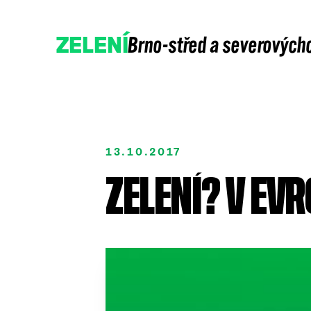
Brno-střed a severových
ZELENÍ
13.10.2017
ZELENÍ? V EV
Přidejte se
Podpořte nás