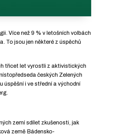
ii. Více než 9 % v letošních volbách
. To jsou jen některé z úspěchů
řicet let vyrostli z aktivistických
á místopředseda českých Zelených
 úspěšní i ve střední a východní
erg.
ých zemí sdílet zkušenosti, jak
lková země Bádensko-