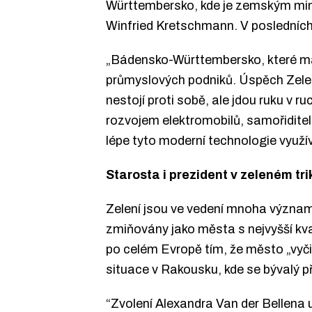
Württembersko, kde je zemským mini
Winfried Kretschmann. V posledních 
„Bádensko-Württembersko, které má 
průmyslových podniků. Úspěch Zelen
nestojí proti sobě, ale jdou ruku v 
rozvojem elektromobilů, samořiditel
lépe tyto moderní technologie využíva
Starosta i prezident v zeleném tri
Zelení jsou ve vedení mnoha význam
zmiňovány jako města s nejvyšší kva
po celém Evropě tím, že město „vyči
situace v Rakousku, kde se bývalý 
“Zvolení Alexandra Van der Bellena u