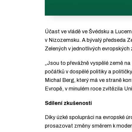
Účast ve vládě ve Švédsku a Lucembu
v Nizozemsku. A bývalý předseda Ze
Zelených v jednotlivých evropských 
„Jsou to převážně vyspělé země na zá
počátků v dospělé politiky a politi
Michal Berg, který má ve straně kont
Evropě, v minulém roce zvítězila Un
Sdílení zkušeností
Díky úzké spolupráci na evropské úr
prosazovat změny směrem k moderní