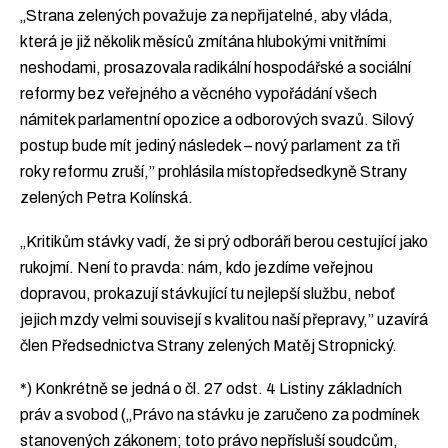
„Strana zelených považuje za nepřijatelné, aby vláda,
která je již několik měsíců zmítána hlubokými vnitřními
neshodami, prosazovala radikální hospodářské a sociální
reformy bez veřejného a věcného vypořádání všech
námitek parlamentní opozice a odborových svazů. Silový
postup bude mít jediný následek – nový parlament za tři
roky reformu zruší,” prohlásila místopředsedkyně Strany
zelených Petra Kolínská.
„Kritikům stávky vadí, že si prý odboráři berou cestující jako
rukojmí. Není to pravda: nám, kdo jezdíme veřejnou
dopravou, prokazují stávkující tu nejlepší službu, neboť
jejich mzdy velmi souvisejí s kvalitou naší přepravy,” uzavírá
člen Předsednictva Strany zelených Matěj Stropnický.
*) Konkrétně se jedná o čl. 27 odst. 4 Listiny základních
práv a svobod („Právo na stávku je zaručeno za podmínek
stanovených zákonem; toto právo nepřísluší soudcům,