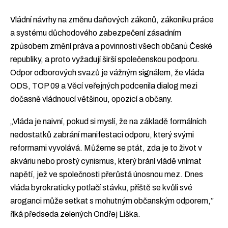
Vládní návrhy na změnu daňových zákonů, zákoníku práce
a systému důchodového zabezpečení zásadním
způsobem změní práva a povinnosti všech občanů České
republiky, a proto vyžadují širší společenskou podporu.
Odpor odborových svazů je vážným signálem, že vláda
ODS, TOP 09 a Věcí veřejných podcenila dialog mezi
dočasně vládnoucí většinou, opozicí a občany.
„Vláda je naivní, pokud si myslí, že na základě formálních
nedostatků zabrání manifestaci odporu, který svými
reformami vyvolává. Můžeme se ptát, zda je to život v
akváriu nebo prostý cynismus, který brání vládě vnímat
napětí, jež ve společnosti přerůstá únosnou mez. Dnes
vláda byrokraticky potlačí stávku, příště se kvůli své
aroganci může setkat s mohutným občanským odporem,”
říká předseda zelených Ondřej Liška.