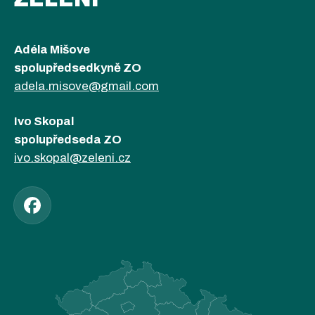
Adéla Mišove
spolupředsedkyně ZO
adela.misove@gmail.com
Ivo Skopal
spolupředseda ZO
ivo.skopal@zeleni.cz