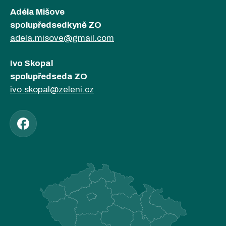
Adéla Mišove
spolupředsedkyně ZO
adela.misove@gmail.com
Ivo Skopal
spolupředseda ZO
ivo.skopal@zeleni.cz