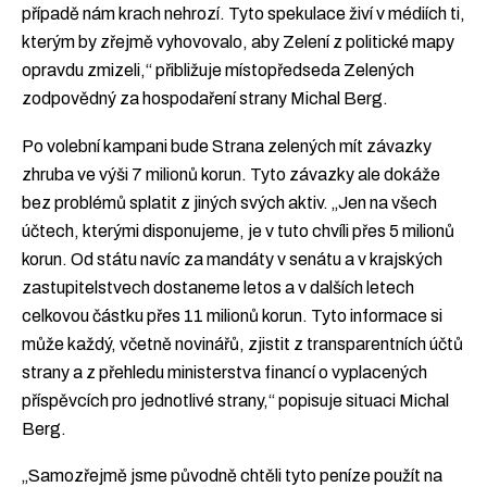
případě nám krach nehrozí. Tyto spekulace živí v médiích ti,
kterým by zřejmě vyhovovalo, aby Zelení z politické mapy
opravdu zmizeli,“ přibližuje místopředseda Zelených
zodpovědný za hospodaření strany Michal Berg.
Po volební kampani bude Strana zelených mít závazky
zhruba ve výši 7 milionů korun. Tyto závazky ale dokáže
bez problémů splatit z jiných svých aktiv. „Jen na všech
účtech, kterými disponujeme, je v tuto chvíli přes 5 milionů
korun. Od státu navíc za mandáty v senátu a v krajských
zastupitelstvech dostaneme letos a v dalších letech
celkovou částku přes 11 milionů korun. Tyto informace si
může každý, včetně novinářů, zjistit z transparentních účtů
strany a z přehledu ministerstva financí o vyplacených
příspěvcích pro jednotlivé strany,“ popisuje situaci Michal
Berg.
„Samozřejmě jsme původně chtěli tyto peníze použít na