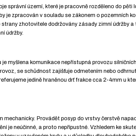
e správní území, které je pracovně rozděleno do pěti l
žby je zpracován v souladu se zákonem o pozemních k
 strany zhotovitele dodržovány zásady zimní údržby a
ní údržby.
rou je myšlena komunikace nepřístupná provozu silničníc
provoz, se schůdnost zajišťuje odmetením nebo odhrn
ferujeme jedině hraněnou drť frakce cca 2-4mm u které
ím mechanicky. Provádět posyp do vrstvy čerstvě napa
í je neúčinné, a proto nepřípustné. Vzhledem ke skute
u uloženy v uzavřeném krytu a v důsledku dlouhodobého p