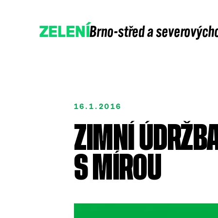
Brno-střed a severových
ZELENÍ
16.1.2016
ZIMNÍ ÚDRŽBA
Přidejte se
Podpořte nás
S MÍROU