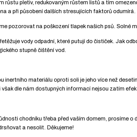
ím růstu pletiv, redukovaným růstem listů a tím omeze
a a při působení dalších stresujících faktorů odumírá.
žeme pozorovat na poškození tlapek našich psů. Solné 
přetěžuje vody odpadní, které putují do čističek. Jak od
ogického stupně čištění vod.
inertního materiálu oproti soli je jeho více než dese
 však dle nám dostupných informací nejsou zatím efekt
ůdnosti chodníku třeba před vaším domem, prosíme o d
rsňovat a nesolit. Děkujeme!