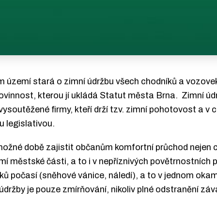
 území stará o zimní údržbu všech chodníků a vozovek
vinnost, kterou jí ukládá Statut města Brna. Zimní ú
vysoutěžené firmy, kteří drží tzv. zimní pohotovost a 
u legislativou.
možné době zajistit občanům komfortní průchod nejen ce
í městské části, a to i v nepříznivých povětrnostních 
ků počasí (sněhové vánice, náledí), a to v jednom oka
údržby je pouze zmírňování, nikoliv plné odstranění záv