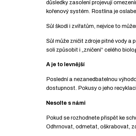
důsledky zasolení projevují omezen
kořenový systém. Rostlina je oslaben
Sůl škodí i zvířatům, nejvíce to mů
Sůl může zničit zdroje pitné vody a 
soli způsobit i „zničení“ celého biol
A je to levnější
Poslední a nezanedbatelnou výhodou 
dostupnost. Pokusy o jeho recyklaci
Nesolte s námi
Pokud se rozhodnete přispět ke sch
Odhrnovat, odmetat, oškrabovat, zd