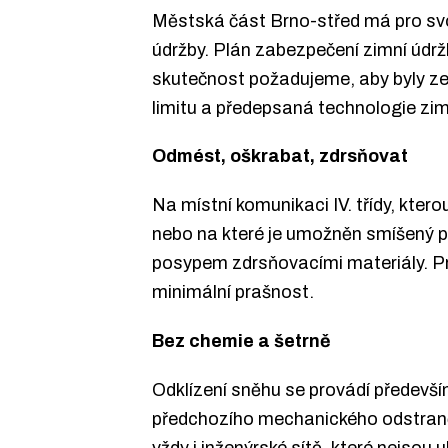
Městská část Brno-střed má pro svoj
údržby. Plán zabezpečení zimní údr
skutečnost požadujeme, aby byly ze
limitu a předepsaná technologie zim
Odmést, oškrabat, zdrsňovat
Na místní komunikaci IV. třídy, kte
nebo na které je umožněn smíšený 
posypem zdrsňovacími materiály. Pre
minimální prašnost.
Bez chemie a šetrně
Odklízení sněhu se provádí předevš
předchozího mechanického odstraněn
vždy i inženýrské sítě, které nejso