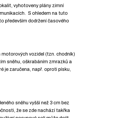
okalit, vyhotoveny plány zimní
omunikacích. S ohledem na tuto
 to především dodržení časového
h motorových vozidel (tzn. chodník)
utím sněhu, oškrabáním zmrazků a
 je zaručena, např. oproti písku,
deného sněhu vyšší než 3 cm bez
čnosti, že se zde nachází takřka
oužívní posypové soli může dojít