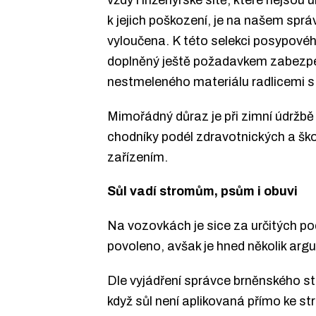
k jejich poškození, je na našem sp
vyloučena. K této selekci posypové
doplněný ještě požadavkem zabezpe
nestmeleného materiálu radlicemi s
Mimořádný důraz je při zimní údržb
chodníky podél zdravotnických a šk
zařízením.
Sůl vadí stromům, psům i obuvi
Na vozovkách je sice za určitých p
povoleno, avšak je hned několik arg
Dle vyjádření správce brněnského str
když sůl není aplikovaná přímo ke 