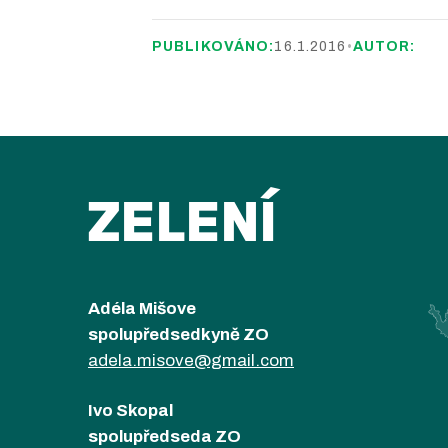
PUBLIKOVÁNO:
16.1.2016
•
AUTOR:
ZELENÍ
Adéla Mišove
spolupředsedkyně ZO
adela.misove@gmail.com
Ivo Skopal
spolupředseda ZO