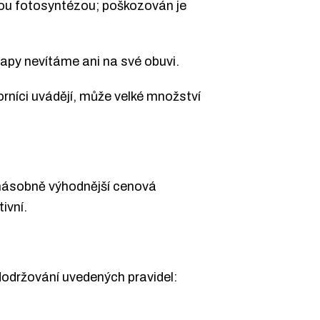
nou fotosyntézou; poškozován je
mapy nevítáme ani na své obuvi.
borníci uvádějí, může velké množství
tinásobně výhodnější cenová
ivní.
održování uvedených pravidel: