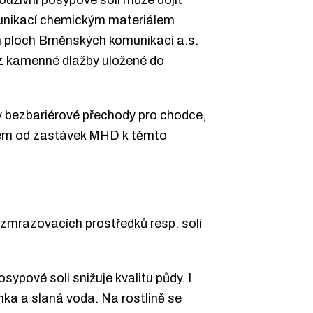
munikací chemickým materiálem
h ploch Brněnských komunikací a.s.
z kamenné dlažby uložené do
y bezbariérové přechody pro chodce,
ěrem od zastávek MHD k těmto
ozmrazovacích prostředků resp. soli
ypové soli snižuje kvalitu půdy. I
ka a slaná voda. Na rostlině se