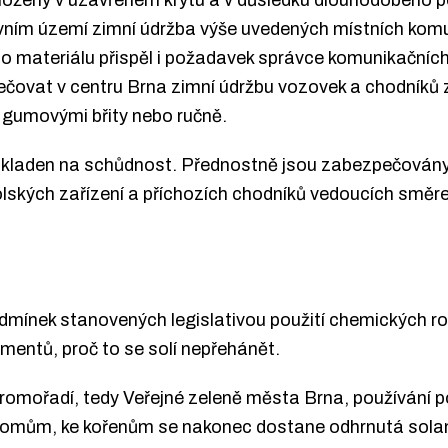
rávním území zimní údržba výše uvedených místních ko
ho materiálu přispěl i požadavek správce komunikačníc
čovat v centru Brna zimní údržbu vozovek a chodníků 
 gumovými břity nebo ručně.
ě kladen na schůdnost. Přednostně jsou zabezpečován
olských zařízení a příchozích chodníků vedoucích sm
odmínek stanovených legislativou použití chemických r
umentů, proč to se solí nepřehánět.
omořadí, tedy Veřejné zeleně města Brna, používání pos
stromům, ke kořenům se nakonec dostane odhrnutá solan