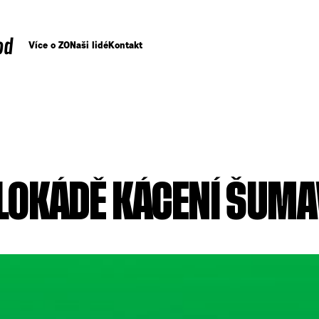
od
Více o ZO
Naši lidé
Kontakt
BLOKÁDĚ KÁCENÍ ŠUMA