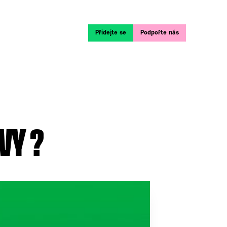
Přidejte se
Podpořte nás
VY ?