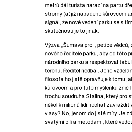
metrů dál turista narazí na partu dře
stromy (ať již napadené kůrovcem ane
signál, že nové vedení parku se s t
skutečnosti je to jinak.
Výzva „Šumava pro“, petice vědců, 
nového ředitele parku, aby od této p
národního parku a respektoval tabul
terénu. Ředitel nedbal. Jeho vzděla
filosofa ho jistě opravňuje k tomu, a
kůrovcem a pro tuto myšlenku zniči
trochu soudruha Stalina, který pro s
několik milionů lidí nechat zavraždit 
vlasy? No, jenom do jisté míry. Je 
svatými cíli a metodami, které vedou