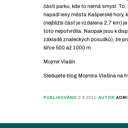
části parku, kde to nemá smysl. To, 
napadl lesy města Kašperské hory, 
(nejbližší část je vzdálena 2,7 km) 
toto nepotvrdila. Naopak jsou k disp
základě znaleckých posudků), že pr
šířce 500 až 1000 m.
Mojmír Vlašín
Sledujete blog Mojmíra Vlašína na ht
PUBLIKOVÁNO:
2.8.2011
•
AUTOR:
ADMI