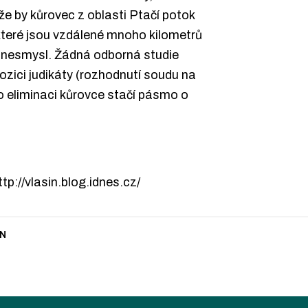
že by kůrovec z oblasti Ptačí potok
které jsou vzdálené mnoho kilometrů
je nesmysl. Žádná odborná studie
ozici judikáty (rozhodnutí soudu na
o eliminaci kůrovce stačí pásmo o
tp://vlasin.blog.idnes.cz/
N