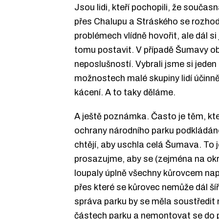
Jsou lidi, kteří pochopili, že souča
přes Chalupu a Stráského se rozhod
problémech vlídně hovořit, ale dál si
tomu postavit. V případě Šumavy 
neposlušností. Vybrali jsme si jeden 
možnostech malé skupiny lidí účinně
kácení. A to taky děláme.
A ještě poznámka. Často je těm, kte
ochrany národního parku podkládáno
chtějí, aby uschla celá Šumava. T
prosazujme, aby se (zejména na okr
loupaly úplně všechny kůrovcem nap
přes které se kůrovec nemůže dál ší
správa parku by se měla soustředit 
částech parku a nemontovat se do p