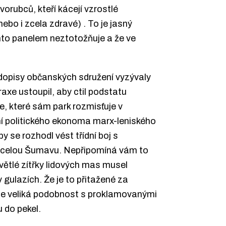
vorubců, kteří kácejí vzrostlé
bo i zcela zdravé) . To je jasný
ímto panelem neztotožňuje a že ve
dopisy občanských sdružení vyzývaly
raxe ustoupil, aby ctil podstatu
e, které sám park rozmisťuje v
ní politického ekonoma marx-leniského
by se rozhodl vést třídní boj s
l celou Šumavu. Nepřipomíná vám to
větlé zítřky lidových mas musel
v gulazích. Že je to přitažené za
zde veliká podobnost s proklamovanými
 do pekel.