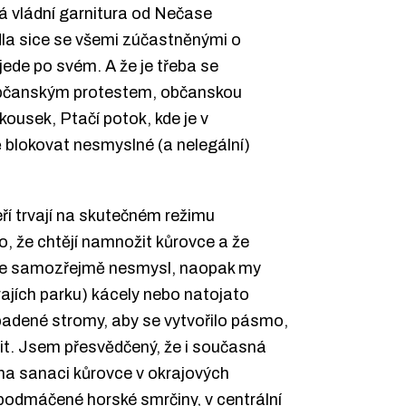
sná vládní garnitura od Nečase
la sice se všemi zúčastněnými o
 jede po svém. A že je třeba se
občanským protestem, občanskou
kousek, Ptačí potok, kde je v
 blokovat nesmyslné (a nelegální)
ří trvají na skutečném režimu
, že chtějí namnožit kůrovce a že
o je samozřejmě nesmysl, naopak my
ajích parku) kácely nebo natojato
adené stromy, aby se vytvořilo pásmo,
řit. Jsem přesvědčený, že i současná
na sanaci kůrovce v okrajových
odmáčené horské smrčiny, v centrální