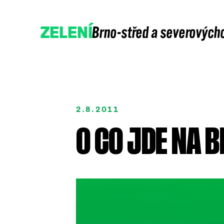
Brno-střed a severových
ZELENÍ
2.8.2011
O CO JDE NA 
Přidejte se
Podpořte nás