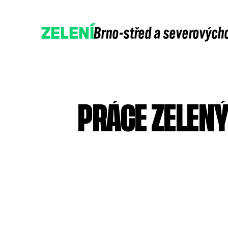
Brno-střed a severových
ZELENÍ
PRÁCE ZELENÝ
Přidejte se
Podpořte nás