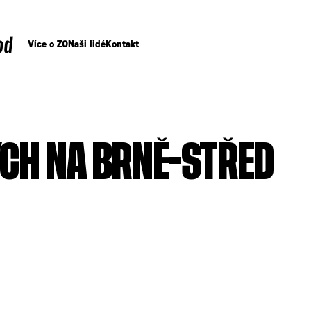
od
Více o ZO
Naši lidé
Kontakt
CH NA BRNĚ-STŘED