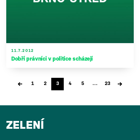
11.7.2012
Dobří právníci v politice scházejí
Stránkování
←
→
1
2
3
4
5
…
23
příspěvků
ZELENÍ