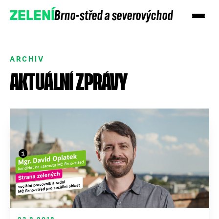
Brno-střed a severovýchod
ZELENÍ
ARCHIV
AKTUÁLNÍ ZPRÁVY
Přidejte se
Podpořte nás