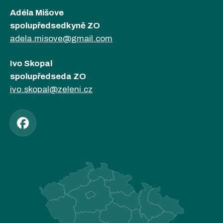
Adéla Mišove
spolupředsedkyně ZO
adela.misove@gmail.com
Ivo Skopal
spolupředseda ZO
ivo.skopal@zeleni.cz