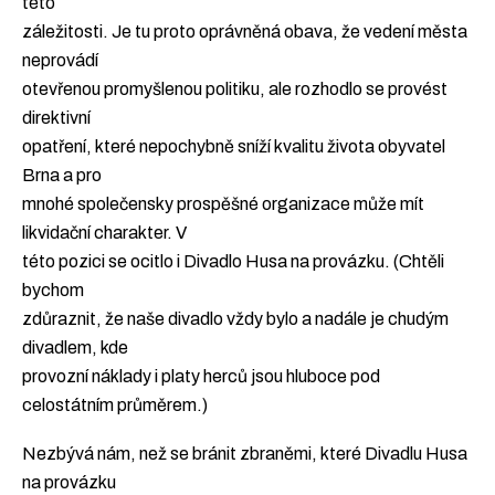
této
záležitosti. Je tu proto oprávněná obava, že vedení města
neprovádí
otevřenou promyšlenou politiku, ale rozhodlo se provést
direktivní
opatření, které nepochybně sníží kvalitu života obyvatel
Brna a pro
mnohé společensky prospěšné organizace může mít
likvidační charakter. V
této pozici se ocitlo i Divadlo Husa na provázku. (Chtěli
bychom
zdůraznit, že naše divadlo vždy bylo a nadále je chudým
divadlem, kde
provozní náklady i platy herců jsou hluboce pod
celostátním průměrem.)
Nezbývá nám, než se bránit zbraněmi, které Divadlu Husa
na provázku