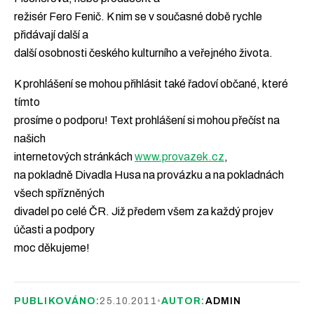
režisér Fero Fenič. K nim se v současné době rychle
přidávají další a
další osobnosti českého kulturního a veřejného života.
K prohlášení se mohou přihlásit také řadoví občané, které
tímto
prosíme o podporu! Text prohlášení si mohou přečíst na
našich
internetových stránkách
www.provazek.cz
,
na pokladně Divadla Husa na provázku a na pokladnách
všech spřízněných
divadel po celé ČR. Již předem všem za každý projev
účasti a podpory
moc děkujeme!
PUBLIKOVÁNO:
25.10.2011
•
AUTOR:
ADMIN