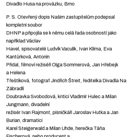
Divadlo Husa na provázku, Brno
P. S. Otevřený dopis Našim zastupitelům podepsal
kompletní soubor
DHNP a připojila se k němu celá řada osobností jako
například Václav
Havel, spisovatelé Ludvík Vaculík, Ivan Klíma, Eva
Kantůrková, Antonín
Přidal, filmoví režiséři Olga Sommerová, Jan Hřebejk
a Helena
Třeštíková, fotograf Jindřich Štreit, ředitelka Divadla Na
Zábradlí
Doubravka Svobodová, kritici Vladimír Hulec a Milan
Jungmann, divadelní
režisér Ivan Rajmont, písničkáři Jaroslav Hutka a Jan
Burian, dramatici
Karel Steigerwald a Milan Uhde, herečka Táňa
Fischerová, nebo producent a