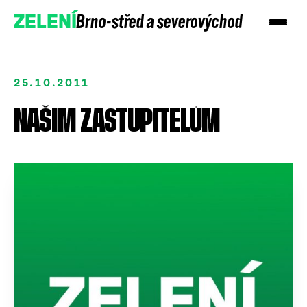
Brno-střed a severovýchod
ZELENÍ
25.10.2011
NAŠIM ZASTUPITELŮM
Přidejte se
Podpořte nás