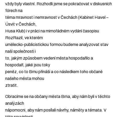
vždy byly vlastní. Rozhodli jsme se pokračovat v diskusních
fórech na
téma mravnost i nemravnost v Čechách (Kabinet Havel –
Úsvit v Čechách,
Husa Klub) i v práci na mimořádném vydání časopisu
RozRazil, ve kterém
umělecko-publicistickou formou budeme analyzovat stav
naší společnosti i
to, jakým způsobem vedení města hospodařilo a
hospodaří, jaké jsou toky
peněz, co to Brnu přináší a co následkem toho občané
našeho města mohou
ztratit.
Obracíme se na občany města Brna, aby nám byli v těchto
analýzách
nápomocni, aby nám posílali návrhy, náměty a témata. V
této souvislosti