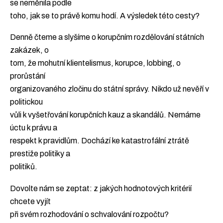
se neměnila podle
toho, jak se to právě komu hodí. A výsledek této cesty?
Denně čteme a slyšíme o korupčním rozdělování státních
zakázek, o
tom, že mohutní klientelismus, korupce, lobbing, o
prorůstání
organizovaného zločinu do státní správy. Nikdo už nevěří v
politickou
vůli k vyšetřování korupčních kauz a skandálů. Nemáme
úctu k právu a
respekt k pravidlům. Dochází ke katastrofální ztrátě
prestiže politiky a
politiků.
Dovolte nám se zeptat: z jakých hodnotových kritérií
chcete vyjít
při svém rozhodování o schvalování rozpočtu?