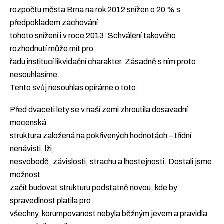
rozpočtu města Brna na rok 2012 snížen o 20 % s
předpokladem zachování
tohoto snížení i v roce 2013. Schválení takového
rozhodnutí může mít pro
řadu institucí likvidační charakter. Zásadně s ním proto
nesouhlasíme.
Tento svůj nesouhlas opíráme o toto:
Před dvaceti lety se v naší zemi zhroutila dosavadní
mocenská
struktura založená na pokřivených hodnotách – třídní
nenávisti, lži,
nesvobodě, závislosti, strachu a lhostejnosti. Dostali jsme
možnost
začít budovat strukturu podstatně novou, kde by
spravedlnost platila pro
všechny, korumpovanost nebyla běžným jevem a pravidla