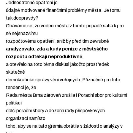
Jednostranné opatření je
údajně motivované finančními problémy města. Je tomu
tak doopravdy?
Obáváme se, že vedení města v tomto případě sahá k pro
ně nejsnazšímu
rozpočtovému opatření, aniž by před tím zevrubně
analyzovalo, zda a kudy peníze z městského
rozpočtu odtékají neproduktivně
,
a otevřelo na toto téma diskusi jakožto prostředek
skutečně
demokratické správy věcí veřejných. Příznačné pro tuto
tendenci je, že
Rada města Brna zároveň zrušila i Poradní sbor pro kulturní
politiku i
další poradní sbory a dozorčí rady příspěvkových
organizací namísto
toho, aby se na tato grémia obrátila s žádostí o analýzy v