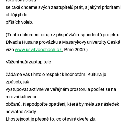
se také chceme svých zastupitelů ptát, s jakými prioritami
chtějí jít do
příštích voleb.
(Tento dokument cituje z příspěvků respondentů projektu
Divadla Husa na provázku a Masarykovy univerzity Česká
vize
www.usvitvcechach.cz
, Brno 2009.)
Vážení naši zastupitelé,
žádáme vás tímto o respekt k hodnotám. Kultura je
způsob, jak
vystupovat aktivně ve veřejném prostoru a podílet se na
mravní kultivaci
občanů. Nepodpořte opatření, která by měla za následek
nevratné škody.
Lhostejnost je přesně to, co otevírá dveře zlu.