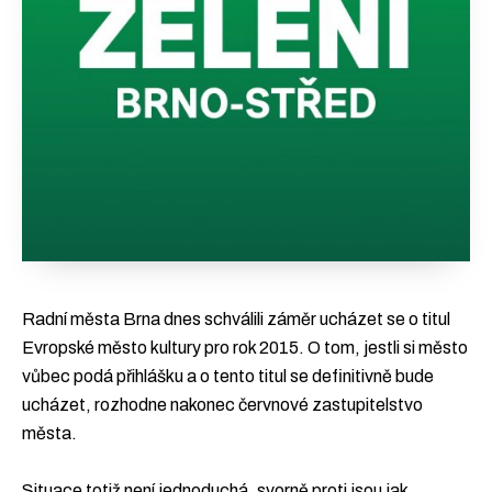
Radní města Brna dnes schválili záměr ucházet se o titul
Evropské město kultury pro rok 2015. O tom, jestli si město
vůbec podá přihlášku a o tento titul se definitivně bude
ucházet, rozhodne nakonec červnové zastupitelstvo
města.
Situace totiž není jednoduchá, svorně proti jsou jak