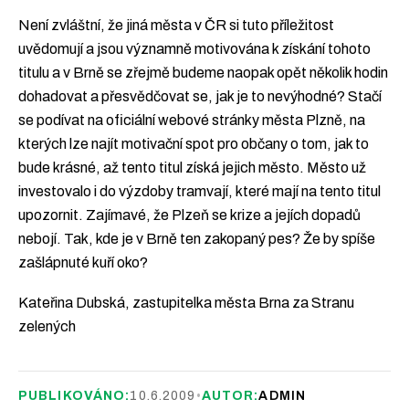
Není zvláštní, že jiná města v ČR si tuto příležitost
uvědomují a jsou významně motivována k získání tohoto
titulu a v Brně se zřejmě budeme naopak opět několik hodin
dohadovat a přesvědčovat se, jak je to nevýhodné? Stačí
se podívat na oficiální webové stránky města Plzně, na
kterých lze najít motivační spot pro občany o tom, jak to
bude krásné, až tento titul získá jejich město. Město už
investovalo i do výzdoby tramvají, které mají na tento titul
upozornit. Zajímavé, že Plzeň se krize a jejích dopadů
nebojí. Tak, kde je v Brně ten zakopaný pes? Že by spíše
zašlápnuté kuří oko?
Kateřina Dubská, zastupitelka města Brna za Stranu
zelených
PUBLIKOVÁNO:
10.6.2009
•
AUTOR:
ADMIN