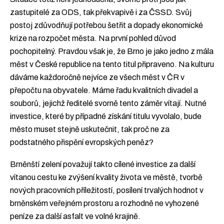
zastupitelé za ODS, tak překvapivě i za ČSSD. Svůj
postoj zdůvodňují potřebou šetřit a dopady ekonomické
krize na rozpočet města. Na první pohled důvod
pochopitelný. Pravdou však je, že Brno je jako jedno z mála
měst v České republice na tento titul připraveno. Na kulturu
dáváme každoročně nejvíce ze všech měst v ČR v
přepočtu na obyvatele. Máme řadu kvalitních divadel a
souborů, jejichž ředitelé svorně tento záměr vítají. Nutné
investice, které by případné získání titulu vyvolalo, bude
město muset stejně uskutečnit, tak proč ne za
podstatného přispění evropských peněz?
Brněnští zelení považují takto cílené investice za další
vítanou cestu ke zvýšení kvality života ve městě, tvorbě
nových pracovních příležitostí, posílení trvalých hodnot v
brněnském veřejném prostoru a rozhodně ne vyhozené
peníze za další asfalt ve volné krajině.