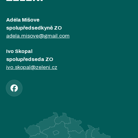
Adéla Mišove
spolupředsedkyně ZO
adela.misove@gmail.com
Ivo Skopal
spolupředseda ZO
ivo.skopal@zeleni.cz