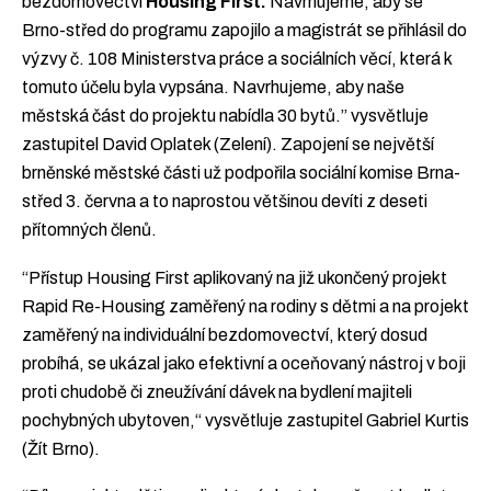
bezdomovectví
Housing First.
Navrhujeme, aby se
Brno-střed do programu zapojilo a magistrát se přihlásil do
výzvy č. 108 Ministerstva práce a sociálních věcí, která k
tomuto účelu byla vypsána. Navrhujeme, aby naše
městská část do projektu nabídla 30 bytů.” vysvětluje
zastupitel David Oplatek (Zelení). Zapojení se největší
brněnské městské části už podpořila sociální komise Brna-
střed 3. června a to naprostou většinou devíti z deseti
přítomných členů.
“Přístup Housing First aplikovaný na již ukončený projekt
Rapid Re-Housing zaměřený na rodiny s dětmi a na projekt
zaměřený na individuální bezdomovectví, který dosud
probíhá, se ukázal jako efektivní a oceňovaný nástroj v boji
proti chudobě či zneužívání dávek na bydlení majiteli
pochybných ubytoven,“ vysvětluje zastupitel Gabriel Kurtis
(Žít Brno).