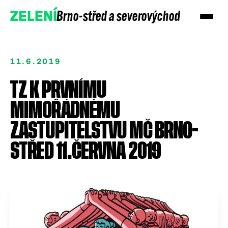
Brno-střed a severovýchod
ZELENÍ
11.6.2019
TZ K PRVNÍMU
MIMOŘÁDNÉMU
ZASTUPITELSTVU MČ BRNO-
STŘED 11.ČERVNA 2019
Přidejte se
Podpořte nás