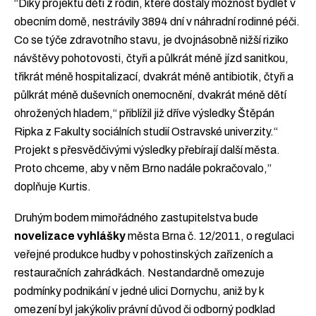
“Díky projektu děti z rodin, které dostaly možnost bydlet v
obecním domě, nestrávily 3894 dní v náhradní rodinné péči.
Co se týče zdravotního stavu, je dvojnásobně nižší riziko
návštěvy pohotovosti, čtyři a půlkrát méně jízd sanitkou,
třikrát méně hospitalizací, dvakrát méně antibiotik, čtyři a
půlkrát méně duševních onemocnění, dvakrát méně dětí
ohrožených hladem,“ přiblížil již dříve výsledky Štěpán
Ripka z Fakulty sociálních studií Ostravské univerzity.“
Projekt s přesvědčivými výsledky přebírají další města.
Proto chceme, aby v něm Brno nadále pokračovalo,”
doplňuje Kurtis.
Druhým bodem mimořádného zastupitelstva bude
novelizace vyhlášky
města Brna č. 12/2011, o regulaci
veřejné produkce hudby v pohostinských zařízeních a
restauračních zahrádkách. Nestandardně omezuje
podmínky podnikání v jedné ulici Dornychu, aniž by k
omezení byl jakýkoliv právní důvod či odborný podklad