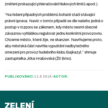
(měření prokazující překračování hlukových limitů apod.).
“Na řešení případných problémů bohatě stačí stávající
právní úprava. Navíc v tomto případě se dle našeho jedná o
postup v rozporu se zákonem, kdy město nesmí obecně
závaznou vyhláškou regulovat jednu konkrétní provozovnu.
Chceme město, které žije, ne skanzen. Navrhujeme proto,
aby městská část navrhla vypuštění nadbytečného
omezení pro provoz hudebního klubu Bajkazyl,” shrnuje
zastupitelka Jitka Hrabovská (Žít Brno).
PUBLIKOVÁNO:
11.6.2019
•
AUTOR:
ZELENÍ