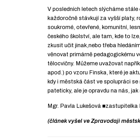
V posledních letech slýcháme stále 
každoročně stávkují za vyšší platy, r
soukromé, otevřené, komunitní, lesn
českého školství, ale tam, kde to lz
zkusit učit jinak,nebo třeba hledání
věnovat primárně pedagogickému vede
tělocvičny. Můžeme uvažovat napříkl
apod.) po vzoru Finska, které je aktu
kdy i městská část ve spolupráci se 
pateticky, ale je opravdu na nás, ja
Mgr. Pavla Lukešová ■zastupitelka
(článek vyšel ve Zpravodaji městsk