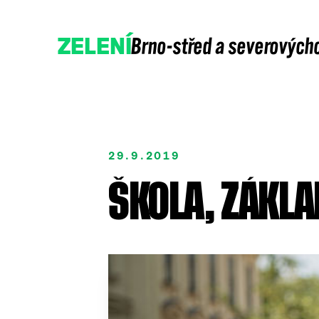
Brno-střed a severových
ZELENÍ
29.9.2019
ŠKOLA, ZÁKLA
Přidejte se
Podpořte nás