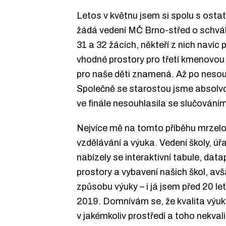
Letos v květnu jsem si spolu s osta
žádá vedení MČ Brno-střed o schválen
31 a 32 žácích, někteří z nich navíc 
vhodné prostory pro třetí kmenovou t
pro naše děti znamená. Až po nesouh
Společně se starostou jsme absolvova
ve finále nesouhlasila se slučováním 
Nejvíce mě na tomto příběhu mrzelo
vzdělávání a výuka. Vedení školy, ú
nabízely se interaktivní tabule, dat
prostory a vybavení našich škol, avš
způsobu výuky – i já jsem před 20 le
2019. Domnívám se, že kvalita výuky n
v jakémkoliv prostředí a toho nekva