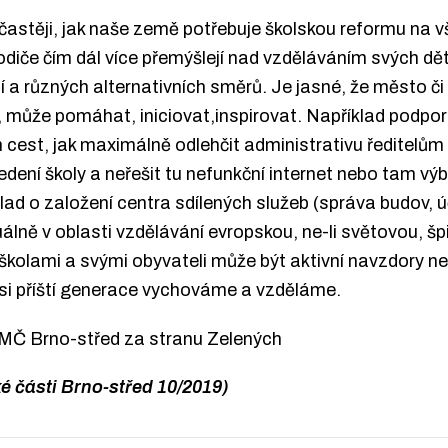
častěji, jak naše země potřebuje školskou reformu na v
odiče čím dál více přemýšlejí nad vzděláváním svých dětí 
í a různých alternativních směrů. Je jasné, že město č
e, může pomáhat, iniciovat,inspirovat. Například podporo
m cest, jak maximálně odlehčit administrativu ředitelům
ní školy a neřešit tu nefunkční internet nebo tam výbě
ad o založení centra sdílených služeb (správa budov, ú
álně v oblasti vzdělávání evropskou, ne-li světovou, špič
školami a svými obyvateli může být aktivní navzdory ne
k si příští generace vychováme a vzděláme.
 MČ Brno-střed za stranu Zelených
é části Brno-střed 10/2019)