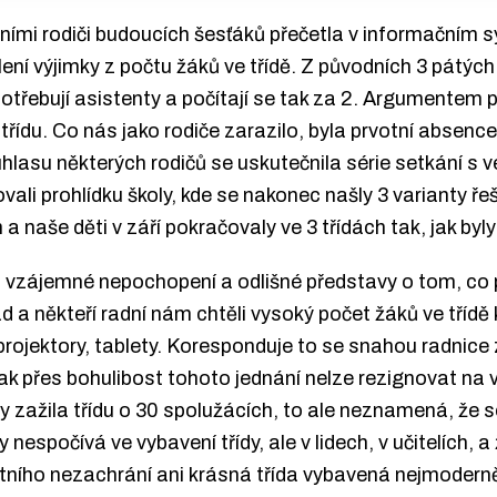
tními rodiči budoucích šesťáků přečetla v informačním
í výjimky z počtu žáků ve třídě. Z původních 3 pátých t
potřebují asistenty a počítají se tak za 2. Argumentem p
řídu. Co nás jako rodiče zarazilo, byla prvotní absence 
lasu některých rodičů se uskutečnila série setkání s v
li prohlídku školy, kde se nakonec našly 3 varianty řeš
a naše děti v září pokračovaly ve 3 třídách tak, jak byly
 vzájemné nepochopení a odlišné představy o tom, co 
řad a někteří radní nám chtěli vysoký počet žáků ve tří
aprojektory, tablety. Koresponduje to se snahou radnice
ak přes bohulibost tohoto jednání nelze rezignovat na v
ty zažila třídu o 30 spolužácích, to ale neznamená, že s
espočívá ve vybavení třídy, ale v lidech, v učitelích, a
litního nezachrání ani krásná třída vybavená nejmodern