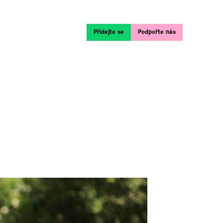
Přidejte se
Podpořte nás