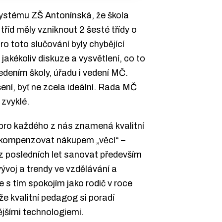
 systému ZŠ Antonínská, že škola
říd měly vzniknout 2 šesté třídy o
ro toto slučování byly chybějící
jakékoliv diskuze a vysvětlení, co to
edením školy, úřadu i vedení MČ.
ení, byť ne zcela ideální. Rada MČ
 zvyklé.
pro každého z nás znamená kvalitní
dě kompenzovat nákupem „věcí“ –
 z posledních let sanovat především
ývoj a trendy ve vzdělávání a
e s tím spokojím jako rodič v roce
 že kvalitní pedagog si poradí
ějšími technologiemi.