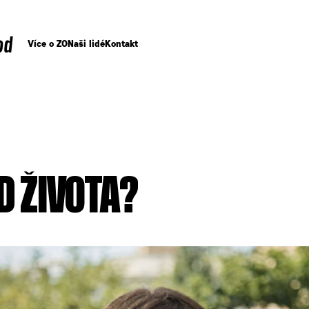
od
Více o ZO
Naši lidé
Kontakt
D ŽIVOTA?