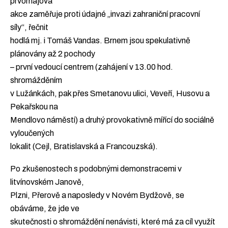
prvomájová
akce zaměřuje proti údajné „invazi zahraniční pracovní
síly“, řečnit
hodlá mj. i Tomáš Vandas. Brnem jsou spekulativně
plánovány až 2 pochody
– první vedoucí centrem (zahájení v 13.00 hod.
shromážděním
v Lužánkách, pak přes Smetanovu ulici, Veveří, Husovu a
Pekařskou na
Mendlovo náměstí) a druhý provokativně mířící do sociálně
vyloučených
lokalit (Cejl, Bratislavská a Francouzská).
Po zkušenostech s podobnými demonstracemi v
litvínovském Janově,
Plzni, Přerově a naposledy v Novém Bydžově, se
obáváme, že jde ve
skutečnosti o shromáždění nenávisti, které má za cíl využít