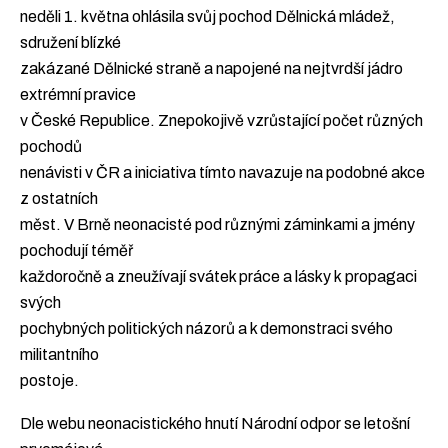
neděli 1. května ohlásila svůj pochod Dělnická mládež,
sdružení blízké
zakázané Dělnické straně a napojené na nejtvrdší jádro
extrémní pravice
v České Republice. Znepokojivě vzrůstající počet různých
pochodů
nenávisti v ČR a iniciativa tímto navazuje na podobné akce
z ostatních
měst. V Brně neonacisté pod různými záminkami a jmény
pochodují téměř
každoročně a zneužívají svátek práce a lásky k propagaci
svých
pochybných politických názorů a k demonstraci svého
militantního
postoje.
Dle webu neonacistického hnutí Národní odpor se letošní