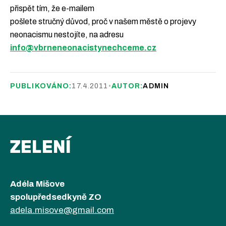
přispět tím, že e-mailem
pošlete stručný důvod, proč v našem městě o projevy
neonacismu nestojíte, na adresu
info@vbrneneonacistynechceme.cz
PUBLIKOVÁNO:
17.4.2011
•
AUTOR:
ADMIN
ZELENÍ
Adéla Mišove
spolupředsedkyně ZO
adela.misove@gmail.com