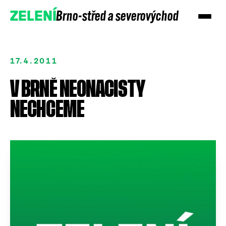
Brno-střed a severovýchod
ZELENÍ
17.4.2011
V BRNĚ NEONACISTY
NECHCEME
Přidejte se
Podpořte nás