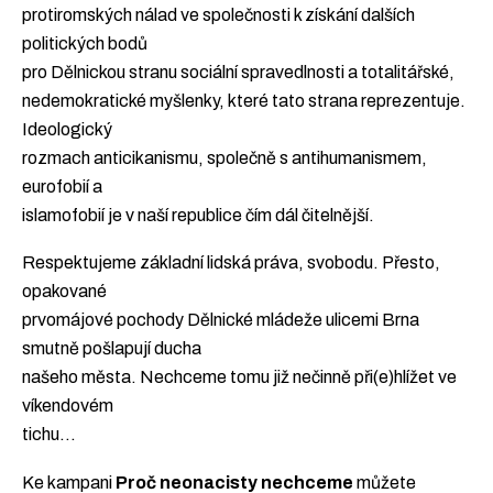
protiromských nálad ve společnosti k získání dalších
politických bodů
pro Dělnickou stranu sociální spravedlnosti a totalitářské,
nedemokratické myšlenky, které tato strana reprezentuje.
Ideologický
rozmach anticikanismu, společně s antihumanismem,
eurofobií a
islamofobií je v naší republice čím dál čitelnější.
Respektujeme základní lidská práva, svobodu. Přesto,
opakované
prvomájové pochody Dělnické mládeže ulicemi Brna
smutně pošlapují ducha
našeho města. Nechceme tomu již nečinně při(e)hlížet ve
víkendovém
tichu…
Ke kampani
Proč neonacisty nechceme
můžete